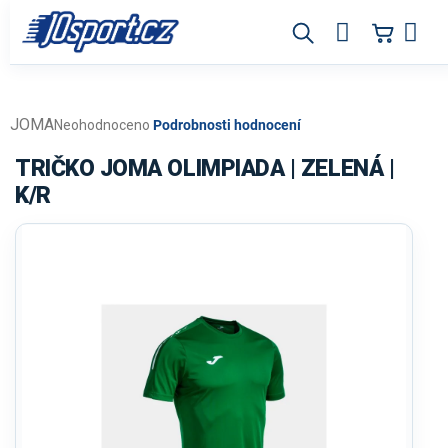
Přejít
na
obsah
JOMA
Průměrné
Neohodnoceno
Podrobnosti hodnocení
hodnocení
produktu
TRIČKO JOMA OLIMPIADA | ZELENÁ |
je
K/R
0,0
z
5
hvězdiček.