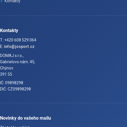
Kontakty
Kontakty
T: +420 608 529 064
E:
info@josport.cz
DOMAJ s.r.o.,
Gabrielovo nám. 45,
Chýnov
391 55
IČ: 09898298
DIČ: CZ09898298
Novinky do vašeho mailu