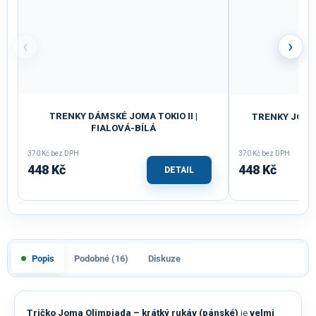
‹
›
TRENKY DÁMSKÉ JOMA TOKIO II |
TRENKY JOMA
FIALOVÁ-BÍLÁ
370 Kč bez DPH
370 Kč bez DPH
448 Kč
448 Kč
DETAIL
Popis
Podobné (16)
Diskuze
Tričko Joma Olimpiada – krátký rukáv (pánské)
je
velmi