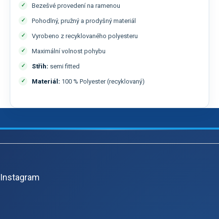
Bezešvé provedení na ramenou
Pohodlný, pružný a prodyšný materiál
Vyrobeno z recyklovaného polyesteru
Maximální volnost pohybu
Střih:
semi fitted
Materiál:
100 % Polyester (recyklovaný)
Z
á
p
Instagram
a
t
í