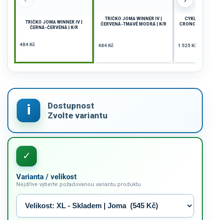
TRIČKO JOMA WINNER IV |
CYKLISTICKÝ D
TRIČKO JOMA WINNER IV |
ČERVENÁ-TMAVĚ MODRÁ | K/R
CRONO II | SVĚTLE
ČERNÁ-ČERVENÁ | K/R
484 Kč
484 Kč
1 525 Kč
Varianta / velikost
Nejdříve vyberte požadovanou variantu produktu