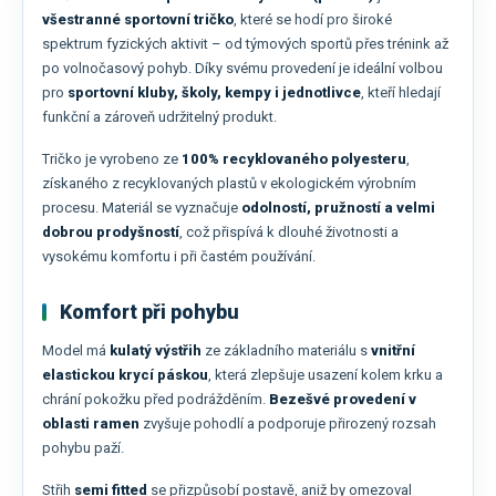
všestranné sportovní tričko
, které se hodí pro široké
spektrum fyzických aktivit – od týmových sportů přes trénink až
po volnočasový pohyb. Díky svému provedení je ideální volbou
pro
sportovní kluby, školy, kempy i jednotlivce
, kteří hledají
funkční a zároveň udržitelný produkt.
Tričko je vyrobeno ze
100% recyklovaného polyesteru
,
získaného z recyklovaných plastů v ekologickém výrobním
procesu. Materiál se vyznačuje
odolností, pružností a velmi
dobrou prodyšností
, což přispívá k dlouhé životnosti a
vysokému komfortu i při častém používání.
Komfort při pohybu
Model má
kulatý výstřih
ze základního materiálu s
vnitřní
elastickou krycí páskou
, která zlepšuje usazení kolem krku a
chrání pokožku před podrážděním.
Bezešvé provedení v
oblasti ramen
zvyšuje pohodlí a podporuje přirozený rozsah
pohybu paží.
Střih
semi fitted
se přizpůsobí postavě, aniž by omezoval