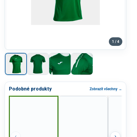
1 / 4
Podobné produkty
Zobrazit všechny →
‹
›