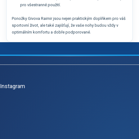
pro všestranné použití.
Ponožky Givova Raimir jsou nejen praktickým doplňkem pro váš
sportovní život, ale také zajišťují, že vaše nohy budou vždy v
optimálním komfortu a dobře podporované.
Z
á
p
Instagram
a
t
í