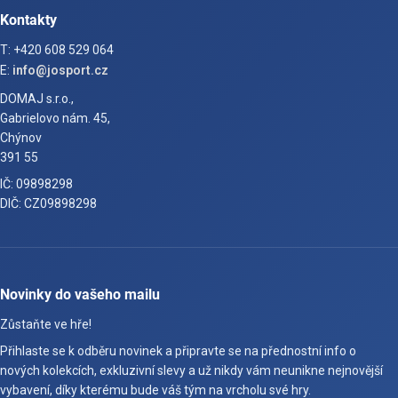
Kontakty
T: +420 608 529 064
E:
info@josport.cz
DOMAJ s.r.o.,
Gabrielovo nám. 45,
Chýnov
391 55
IČ: 09898298
DIČ: CZ09898298
Novinky do vašeho mailu
Zůstaňte ve hře!
Přihlaste se k odběru novinek a připravte se na přednostní info o
nových kolekcích, exkluzivní slevy a už nikdy vám neunikne nejnovější
vybavení, díky kterému bude váš tým na vrcholu své hry.