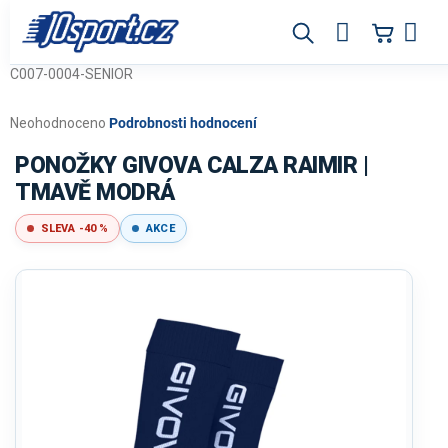
Přejít
na
obsah
C007-0004-SENIOR
Průměrné
Neohodnoceno
Podrobnosti hodnocení
hodnocení
produktu
PONOŽKY GIVOVA CALZA RAIMIR |
je
TMAVĚ MODRÁ
0,0
z
SLEVA -40 %
AKCE
5
hvězdiček.