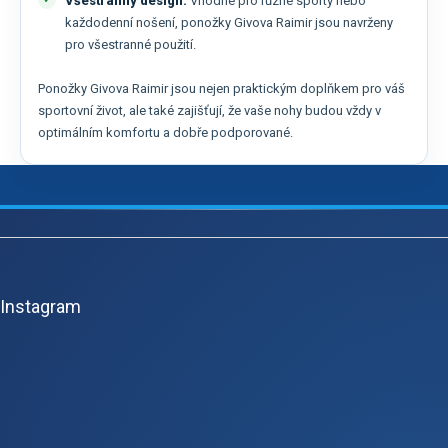
Všestranný design:
Vhodné pro různé sporty nebo
každodenní nošení, ponožky Givova Raimir jsou navrženy
pro všestranné použití.
Ponožky Givova Raimir jsou nejen praktickým doplňkem pro váš
sportovní život, ale také zajišťují, že vaše nohy budou vždy v
optimálním komfortu a dobře podporované.
Z
á
p
Instagram
a
t
í