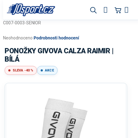
Přejít
na
obsah
C007-0003-SENIOR
Průměrné
Neohodnoceno
Podrobnosti hodnocení
hodnocení
produktu
PONOŽKY GIVOVA CALZA RAIMIR |
je
BÍLÁ
0,0
z
SLEVA -40 %
AKCE
5
hvězdiček.