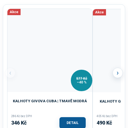
Akce
Akce
‹
›
577 Kč
–40 %
KALHOTY GIVOVA CUBA | TMAVĚ MODRÁ
KALHOTY GIVO
286 Kč bez DPH
405 Kč bez DPH
346 Kč
490 Kč
DETAIL