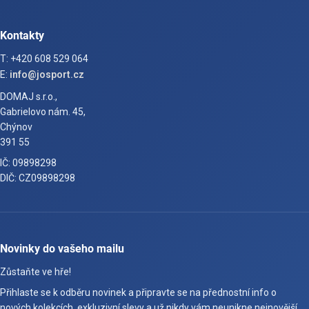
Kontakty
T: +420 608 529 064
E:
info@josport.cz
DOMAJ s.r.o.,
Gabrielovo nám. 45,
Chýnov
391 55
IČ: 09898298
DIČ: CZ09898298
Novinky do vašeho mailu
Zůstaňte ve hře!
Přihlaste se k odběru novinek a připravte se na přednostní info o
nových kolekcích, exkluzivní slevy a už nikdy vám neunikne nejnovější