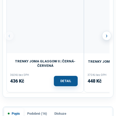
‹
›
TRENKY JOMA GLASGOW II | ČERNÁ-
TRENKY JOMA TO
ČERVENÁ
360 Kč bez DPH
370 Kč bez DPH
436 Kč
448 Kč
DETAIL
Popis
Podobné (16)
Diskuze