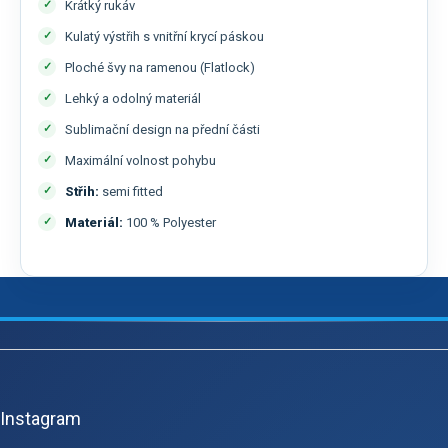
Krátký rukáv
Kulatý výstřih s vnitřní krycí páskou
Ploché švy na ramenou (Flatlock)
Lehký a odolný materiál
Sublimační design na přední části
Maximální volnost pohybu
Střih:
semi fitted
Materiál:
100 % Polyester
Z
á
p
Instagram
a