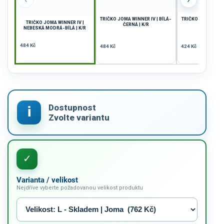
TRIČKO JOMA WINNER IV | BÍLÁ-
TRIČKO JOMA COM
TRIČKO JOMA WINNER IV |
ČERNÁ | K/R
| ČERNÁ |
NEBESKÁ MODRÁ-BÍLÁ | K/R
484 Kč
484 Kč
424 Kč
Varianta / velikost
Nejdříve vyberte požadovanou velikost produktu