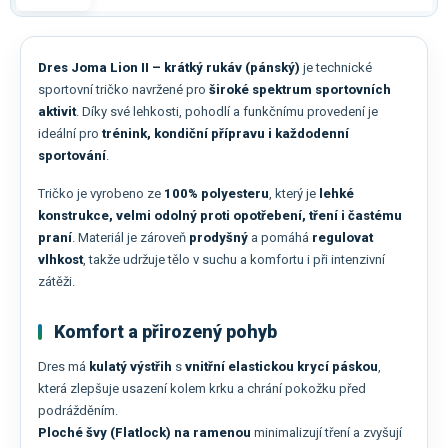
Dres Joma Lion II – krátký rukáv (pánský)
je technické
sportovní tričko navržené pro
široké spektrum sportovních
aktivit
. Díky své lehkosti, pohodlí a funkčnímu provedení je
ideální pro
trénink, kondiční přípravu i každodenní
sportování
.
Tričko je vyrobeno ze
100% polyesteru
, který je
lehké
konstrukce, velmi odolný proti opotřebení, tření i častému
praní
. Materiál je zároveň
prodyšný
a pomáhá
regulovat
vlhkost
, takže udržuje tělo v suchu a komfortu i při intenzivní
zátěži.
Komfort a přirozený pohyb
Dres má
kulatý výstřih
s
vnitřní elastickou krycí páskou
,
která zlepšuje usazení kolem krku a chrání pokožku před
podrážděním.
Ploché švy (Flatlock) na ramenou
minimalizují tření a zvyšují