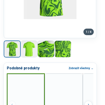
1 / 4
Podobné produkty
Zobrazit všechny →
‹
›