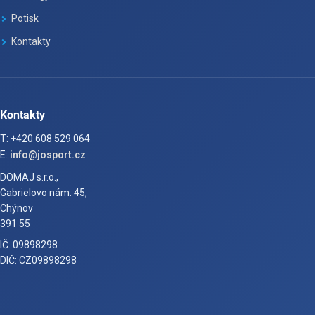
Potisk
Kontakty
Kontakty
T: +420 608 529 064
E:
info@josport.cz
DOMAJ s.r.o.,
Gabrielovo nám. 45,
Chýnov
391 55
IČ: 09898298
DIČ: CZ09898298