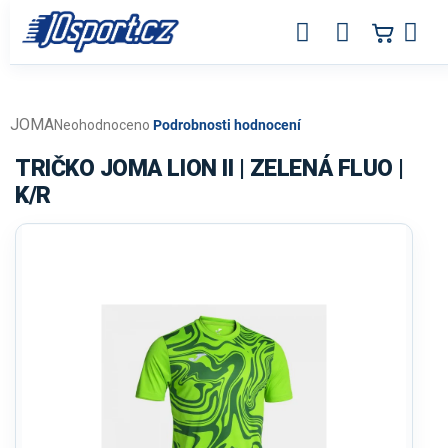
Přejít
na
obsah
JOMA
Průměrné
Neohodnoceno
Podrobnosti hodnocení
hodnocení
produktu
TRIČKO JOMA LION II | ZELENÁ FLUO |
je
K/R
0,0
z
5
hvězdiček.