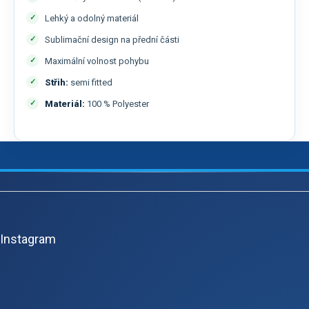
Lehký a odolný materiál
Sublimační design na přední části
Maximální volnost pohybu
Střih:
semi fitted
Materiál:
100 % Polyester
Z
á
p
Instagram
a
t
í