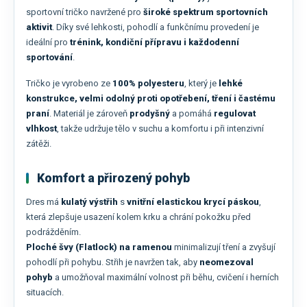
sportovní tričko navržené pro
široké spektrum sportovních
aktivit
. Díky své lehkosti, pohodlí a funkčnímu provedení je
ideální pro
trénink, kondiční přípravu i každodenní
sportování
.
Tričko je vyrobeno ze
100% polyesteru
, který je
lehké
konstrukce, velmi odolný proti opotřebení, tření i častému
praní
. Materiál je zároveň
prodyšný
a pomáhá
regulovat
vlhkost
, takže udržuje tělo v suchu a komfortu i při intenzivní
zátěži.
Komfort a přirozený pohyb
Dres má
kulatý výstřih
s
vnitřní elastickou krycí páskou
,
která zlepšuje usazení kolem krku a chrání pokožku před
podrážděním.
Ploché švy (Flatlock) na ramenou
minimalizují tření a zvyšují
pohodlí při pohybu. Střih je navržen tak, aby
neomezoval
pohyb
a umožňoval maximální volnost při běhu, cvičení i herních
situacích.