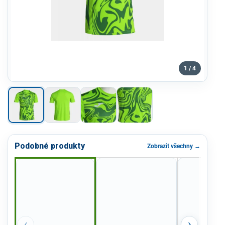
1 / 4
Podobné produkty
Zobrazit všechny →
‹
›