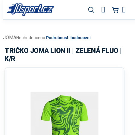
Přejít
na
obsah
JOMA
Průměrné
Neohodnoceno
Podrobnosti hodnocení
hodnocení
produktu
TRIČKO JOMA LION II | ZELENÁ FLUO |
je
K/R
0,0
z
5
hvězdiček.