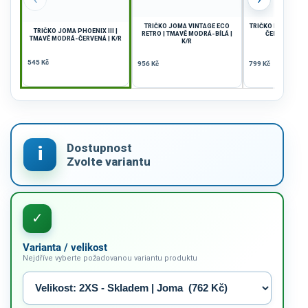
TRIČKO JOMA VINTAGE ECO
TRIČKO DÁMSKÉ JOM
TRIČKO JOMA PHOENIX III |
RETRO | TMAVĚ MODRÁ-BÍLÁ |
ČERVENÁ-ŽLUT
TMAVĚ MODRÁ-ČERVENÁ | K/R
K/R
545 Kč
956 Kč
799 Kč
Varianta / velikost
Nejdříve vyberte požadovanou variantu produktu