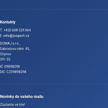
Kontakty
T: +420 608 529 064
E:
info@josport.cz
DOMAJ s.r.o.,
Gabrielovo nám. 45,
Chýnov
391 55
IČ: 09898298
DIČ: CZ09898298
Novinky do vašeho mailu
Zůstaňte ve hře!