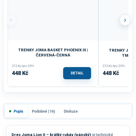
‹
›
TRENKY JOMA BASKET PHOENIX III |
TRENKY JOMA 
ČERVENÁ-ČERNÁ
TMAVĚ
370 Kč bez DPH
370 Kč bez DPH
448 Kč
448 Kč
DETAIL
Popis
Podobné (16)
Diskuze
Dres Joma Lion II – krátký rukáv (pánský)
je technické