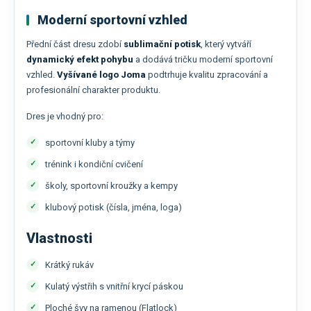
Moderní sportovní vzhled
Přední část dresu zdobí
sublimační potisk
, který vytváří
dynamický efekt pohybu
a dodává tričku moderní sportovní
vzhled.
Vyšívané logo
Joma
podtrhuje kvalitu zpracování a
profesionální charakter produktu.
Dres je vhodný pro:
sportovní kluby a týmy
trénink i kondiční cvičení
školy, sportovní kroužky a kempy
klubový potisk (čísla, jména, loga)
Vlastnosti
Krátký rukáv
Kulatý výstřih s vnitřní krycí páskou
Ploché švy na ramenou (Flatlock)