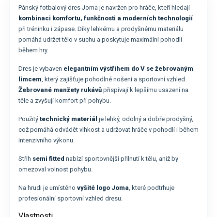
Pánský fotbalový dres Joma je navržen pro hráče, kteří hledají
kombinaci komfortu, funkčnosti a moderních technologií
při tréninku i zápase. Díky lehkému a prodyšnému materiálu
pomáhá udržet tělo v suchu a poskytuje maximální pohodlí
během hry.
Dres je vybaven
elegantním výstřihem do V se žebrovaným
límcem
, který zajišťuje pohodlné nošení a sportovní vzhled.
Žebrované manžety rukávů
přispívají k lepšímu usazení na
těle a zvyšují komfort při pohybu.
Použitý
technický materiál
je lehký, odolný a dobře prodyšný,
což pomáhá odvádět vlhkost a udržovat hráče v pohodlí i během
intenzivního výkonu.
Střih
semi fitted
nabízí sportovnější přilnutí k tělu, aniž by
omezoval volnost pohybu.
Na hrudi je umístěno
vyšité logo Joma
, které podtrhuje
profesionální sportovní vzhled dresu.
Vlastnosti