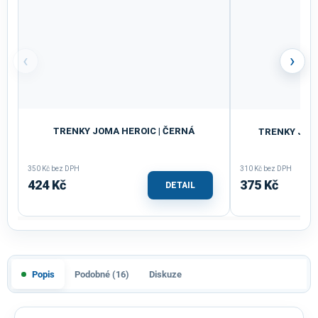
‹
›
TRENKY JOMA HEROIC | ČERNÁ
TRENKY JOM
350 Kč bez DPH
310 Kč bez DPH
424 Kč
375 Kč
DETAIL
Popis
Podobné (16)
Diskuze