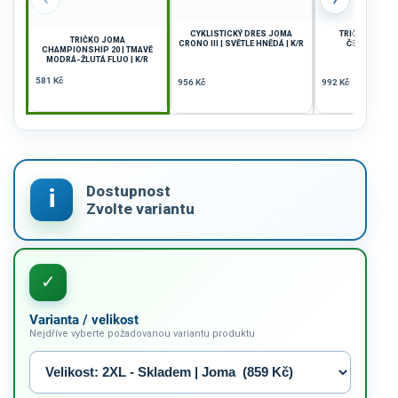
CYKLISTICKÝ DRES JOMA
TRIČKO JOMA F
TRIČKO JOMA
CRONO III | SVĚTLE HNĚDÁ | K/R
ČERVENÁ-BÍL
CHAMPIONSHIP 20 | TMAVĚ
MODRÁ-ŽLUTÁ FLUO | K/R
581 Kč
956 Kč
992 Kč
Varianta / velikost
Nejdříve vyberte požadovanou variantu produktu