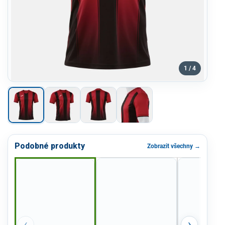
1 / 4
Podobné produkty
Zobrazit všechny →
‹
›