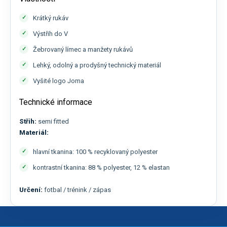
Krátký rukáv
Výstřih do V
Žebrovaný límec a manžety rukávů
Lehký, odolný a prodyšný technický materiál
Vyšité logo Joma
Technické informace
Střih:
semi fitted
Materiál:
hlavní tkanina: 100 % recyklovaný polyester
kontrastní tkanina: 88 % polyester, 12 % elastan
Určení:
fotbal / trénink / zápas