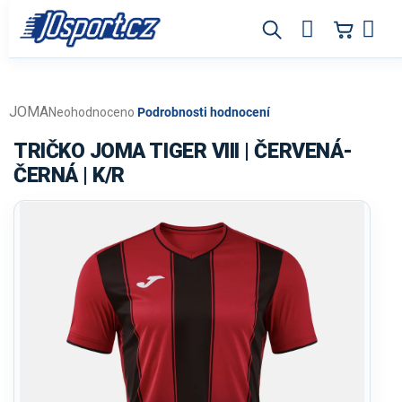
Přejít
na
obsah
JOMA
Průměrné
Neohodnoceno
Podrobnosti hodnocení
hodnocení
produktu
TRIČKO JOMA TIGER VIII | ČERVENÁ-
je
ČERNÁ | K/R
0,0
z
5
hvězdiček.