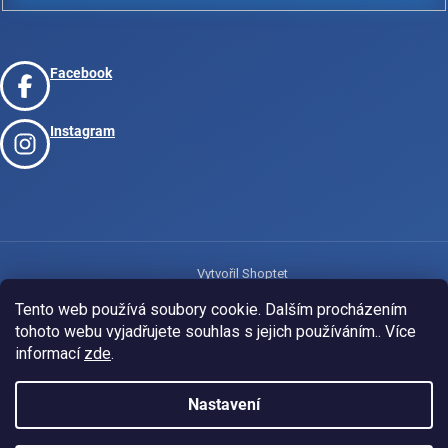
Facebook
Instagram
Vytvořil Shoptet
Tento web používá soubory cookie. Dalším procházením
tohoto webu vyjadřujete souhlas s jejich používáním.. Více
Copyright 2026
www.josport.cz
. Všechna práva vyhrazena.
informací
zde
.
Nastavení