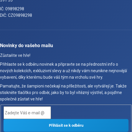
391 55
IČ: 09898298
DIČ: CZ09898298
Novinky do vašeho mailu
Zůstaňte ve hře!
Přihlaste se k odběru novinek a připravte se na přednostní info o
nových kolekcích, exkluzivní slevy a už nikdy vám neunikne nejnovější
vybavení, díky kterému bude váš tým na vrcholu své hry.
Pamatujte, že šampioni nečekají na příležitosti, ale vytvářejí je. Takže
stiskněte tlačítko pro odběr, jako by to byl vítězný výstřel, a pojďme
společně zůstat ve hře!