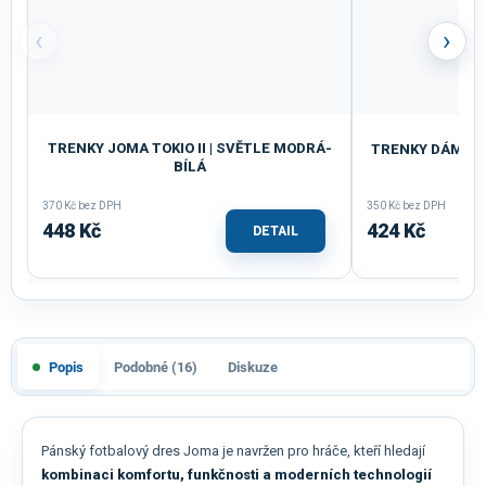
‹
›
TRENKY JOMA TOKIO II | SVĚTLE MODRÁ-
TRENKY DÁMSKÉ
BÍLÁ
370 Kč bez DPH
350 Kč bez DPH
448 Kč
424 Kč
DETAIL
Popis
Podobné (16)
Diskuze
Pánský fotbalový dres Joma je navržen pro hráče, kteří hledají
kombinaci komfortu, funkčnosti a moderních technologií