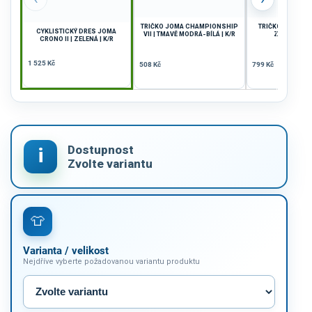
TRIČKO JOMA CHAMPIONSHIP
TRIČKO JOMA TOL
CYKLISTICKÝ DRES JOMA
VII | TMAVĚ MODRÁ-BÍLÁ | K/R
ZELENÁ-BÍLÁ
CRONO II | ZELENÁ | K/R
1 525 Kč
508 Kč
799 Kč
Varianta / velikost
Nejdříve vyberte požadovanou variantu produktu