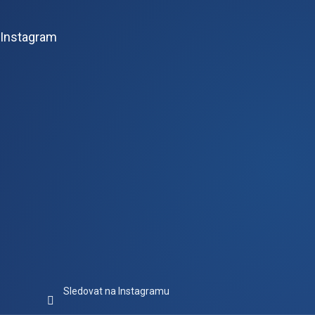
á
p
Instagram
a
t
í
Sledovat na Instagramu