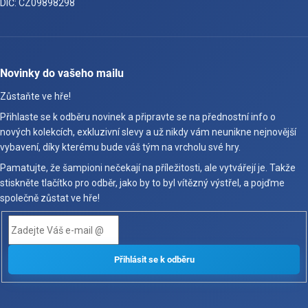
DIČ: CZ09898298
Novinky do vašeho mailu
Zůstaňte ve hře!
Přihlaste se k odběru novinek a připravte se na přednostní info o
nových kolekcích, exkluzivní slevy a už nikdy vám neunikne nejnovější
vybavení, díky kterému bude váš tým na vrcholu své hry.
Pamatujte, že šampioni nečekají na příležitosti, ale vytvářejí je. Takže
stiskněte tlačítko pro odběr, jako by to byl vítězný výstřel, a pojďme
společně zůstat ve hře!