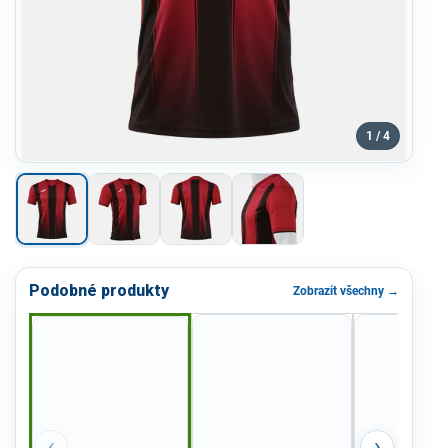
1 / 4
Podobné produkty
Zobrazit všechny →
‹
›