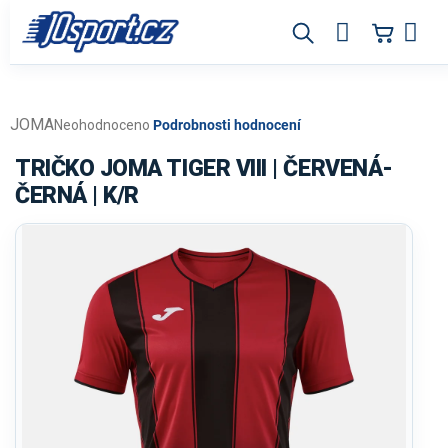
Přejít
na
obsah
JOMA
Průměrné
Neohodnoceno
Podrobnosti hodnocení
hodnocení
produktu
TRIČKO JOMA TIGER VIII | ČERVENÁ-
je
ČERNÁ | K/R
0,0
z
5
hvězdiček.