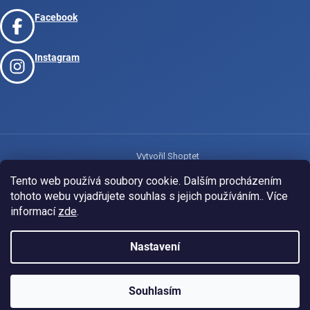
Facebook
Instagram
Vytvořil Shoptet
Tento web používá soubory cookie. Dalším procházením
tohoto webu vyjadřujete souhlas s jejich používáním.. Více
Copyright 2026
www.josport.cz
. Všechna práva vyhrazena.
informací
zde
.
Nastavení
Souhlasím
KLUBOVÁ NABÍDKA
⚡
ZDARMA
Ozveme se do 24 hodin