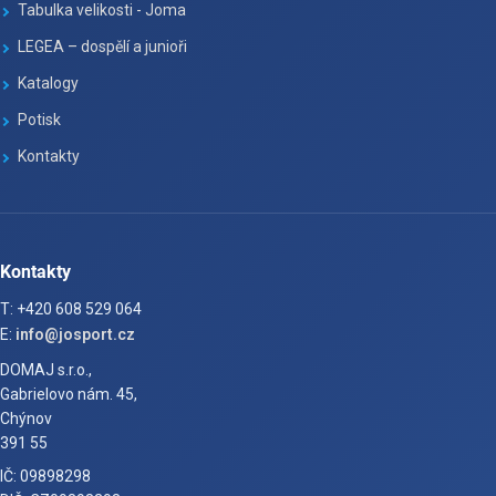
Tabulka velikosti - Joma
LEGEA – dospělí a junioři
Katalogy
Potisk
Kontakty
Kontakty
T: +420 608 529 064
E:
info@josport.cz
DOMAJ s.r.o.,
Gabrielovo nám. 45,
Chýnov
391 55
IČ: 09898298