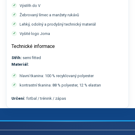
Výstřih do V
Žebrovaný límec a manžety rukávů
Lehký, odolný a prodyšný technický materiál
Vyšité logo Joma
Technické informace
Střih:
semi fitted
Materiál:
hlavní tkanina: 100 % recyklovaný polyester
kontrastní tkanina: 88 % polyester, 12 % elastan
Určení:
fotbal / trénink / zápas
Z