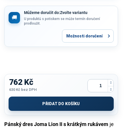
Můžeme doručit do:
Zvolte variantu
U produktů s potiskem se může termín doručení
prodloužit.
Možnosti doručení
762 Kč
630 Kč
bez DPH
Měrná
cena:
PŘIDAT DO KOŠÍKU
Pánský dres Joma Lion II s krátkým rukávem
je