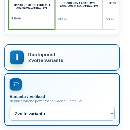
TRIČKO JOMA ACADEMY |
TRIČKO JOMA TO
TRIČKO JOMA TOLETUM VII |
KORÁLOVÁ FLUO- ČERNÁ | K/R
FIALOVÁ |
ORANŽOVÁ-ČERNÁ | K/R
799 Kč
448 Kč
799 Kč
Varianta / velikost
Nejdříve vyberte požadovanou variantu produktu