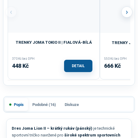
‹
›
TRENKY JOMA TOKIO II | FIALOVÁ-BÍLÁ
TRENKY JOM
370 Kč bez DPH
550 Kč bez DPH
448 Kč
666 Kč
DETAIL
Popis
Podobné (16)
Diskuze
Dres Joma Lion II – krátký rukáv (pánský)
je technické
sportovní tričko navržené pro
široké spektrum sportovních