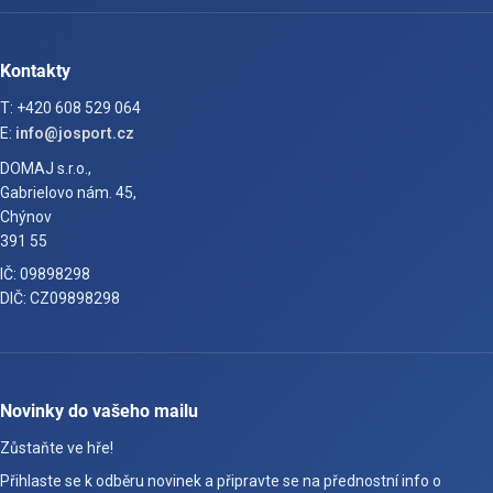
Kontakty
T: +420 608 529 064
E:
info@josport.cz
DOMAJ s.r.o.,
Gabrielovo nám. 45,
Chýnov
391 55
IČ: 09898298
DIČ: CZ09898298
Novinky do vašeho mailu
Zůstaňte ve hře!
Přihlaste se k odběru novinek a připravte se na přednostní info o