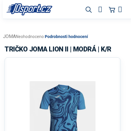
Přejít
na
obsah
JOMA
Průměrné
Neohodnoceno
Podrobnosti hodnocení
hodnocení
produktu
TRIČKO JOMA LION II | MODRÁ | K/R
je
0,0
z
5
hvězdiček.