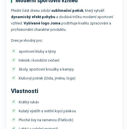
Moderní sportovní vzhled
Přední část dresu zdobí
sublimační potisk
, který vytváří
dynamický efekt pohybu
a dodává tričku moderní sportovní
vzhled.
Vyšívané logo
Joma
podtrhuje kvalitu zpracování a
profesionální charakter produktu.
Dres je vhodný pro:
sportovní kluby a týmy
trénink i kondiční cvičení
školy, sportovní kroužky a kempy
klubový potisk (čísla, jména, loga)
Vlastnosti
Krátký rukáv
Kulatý výstřih s vnitřní krycí páskou
Ploché švy na ramenou (Flatlock)
Lehký a odolný materiál