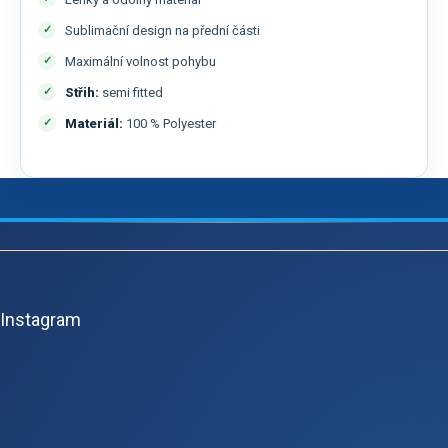
Sublimační design na přední části
Maximální volnost pohybu
Střih:
semi fitted
Materiál:
100 % Polyester
Z
á
p
Instagram
a
t
í