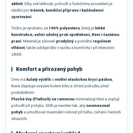
aktivit
. Díky své lehkosti, pohodlí a funkčnímu provedení je
ideální pro
trénink, kondiční přípravu i každodenní
sportování
.
Tričko je vyrobeno ze
100% polyesteru
, který je
lehké
konstrukce, velmi odolný proti opotřebení, tření i častému
praní
. Materiál je zároveň
prodyšný
a pomáhá
regulovat
vlhkost
, takže udržuje tělo v suchu a komfortu i při intenzivní
zátěži.
Komfort a přirozený pohyb
Dres má
kulatý výstřih
s
vnitřní elastickou krycí páskou
,
která zlepšuje usazení kolem krku a chrání pokožku před
podrážděním.
Ploché švy (Flatlock) na ramenou
minimalizují tření a zvyšují
pohodlí při pohybu. Střih je navržen tak, aby
neomezoval
pohyb
a umožňoval maximální volnost při běhu, cvičení i herních
situacích.