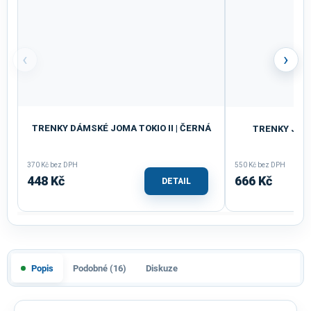
‹
›
TRENKY DÁMSKÉ JOMA TOKIO II | ČERNÁ
TRENKY JOM
MO
370 Kč bez DPH
550 Kč bez DPH
448 Kč
666 Kč
DETAIL
Popis
Podobné (16)
Diskuze