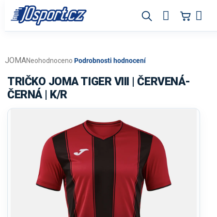
Přejít
na
obsah
JOMA
Průměrné
Neohodnoceno
Podrobnosti hodnocení
hodnocení
produktu
TRIČKO JOMA TIGER VIII | ČERVENÁ-
je
ČERNÁ | K/R
0,0
z
5
hvězdiček.