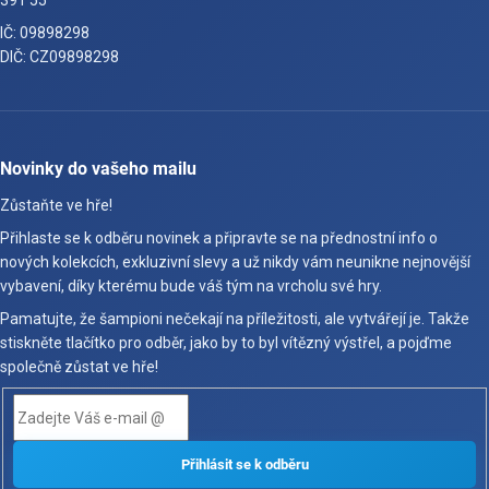
391 55
IČ: 09898298
DIČ: CZ09898298
Novinky do vašeho mailu
Zůstaňte ve hře!
Přihlaste se k odběru novinek a připravte se na přednostní info o
nových kolekcích, exkluzivní slevy a už nikdy vám neunikne nejnovější
vybavení, díky kterému bude váš tým na vrcholu své hry.
Pamatujte, že šampioni nečekají na příležitosti, ale vytvářejí je. Takže
stiskněte tlačítko pro odběr, jako by to byl vítězný výstřel, a pojďme
společně zůstat ve hře!