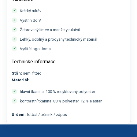
Krátký rukáv
Výstřih do V
Žebrovaný límec a manžety rukávů
Lehký, odolný a prodyšný technický materiál
Vyšité logo Joma
Technické informace
Střih:
semi fitted
Materiál:
hlavní tkanina: 100 % recyklovaný polyester
kontrastní tkanina: 88 % polyester, 12 % elastan
Určení:
fotbal / trénink / zápas