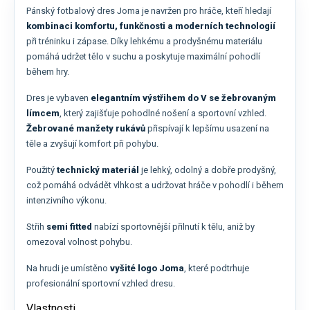
Pánský fotbalový dres Joma je navržen pro hráče, kteří hledají
kombinaci komfortu, funkčnosti a moderních technologií
při tréninku i zápase. Díky lehkému a prodyšnému materiálu
pomáhá udržet tělo v suchu a poskytuje maximální pohodlí
během hry.
Dres je vybaven
elegantním výstřihem do V se žebrovaným
límcem
, který zajišťuje pohodlné nošení a sportovní vzhled.
Žebrované manžety rukávů
přispívají k lepšímu usazení na
těle a zvyšují komfort při pohybu.
Použitý
technický materiál
je lehký, odolný a dobře prodyšný,
což pomáhá odvádět vlhkost a udržovat hráče v pohodlí i během
intenzivního výkonu.
Střih
semi fitted
nabízí sportovnější přilnutí k tělu, aniž by
omezoval volnost pohybu.
Na hrudi je umístěno
vyšité logo Joma
, které podtrhuje
profesionální sportovní vzhled dresu.
Vlastnosti