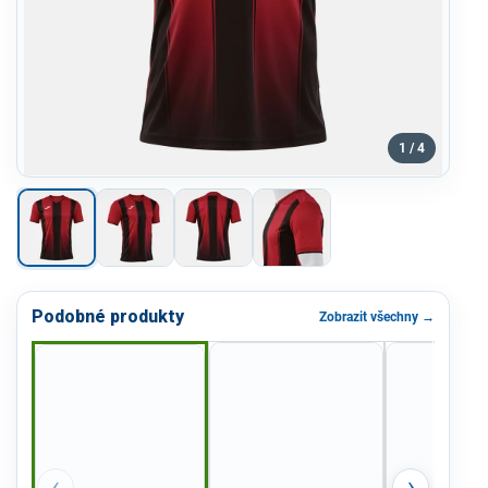
1 / 4
Podobné produkty
Zobrazit všechny →
‹
›