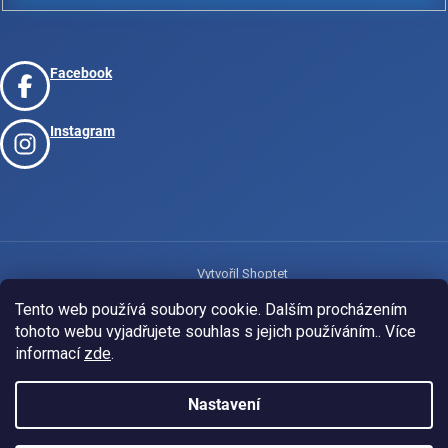
Facebook
Instagram
Vytvořil Shoptet
Tento web používá soubory cookie. Dalším procházením
tohoto webu vyjadřujete souhlas s jejich používáním.. Více
Copyright 2026
www.josport.cz
. Všechna práva vyhrazena.
informací
zde
.
Nastavení