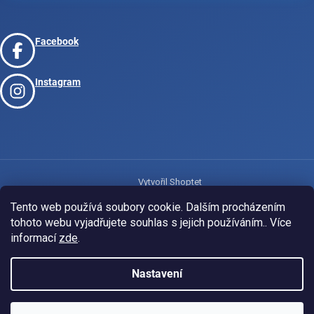
Facebook
Instagram
Vytvořil Shoptet
Tento web používá soubory cookie. Dalším procházením
tohoto webu vyjadřujete souhlas s jejich používáním.. Více
Copyright 2026
www.josport.cz
. Všechna práva vyhrazena.
informací
zde
.
Nastavení