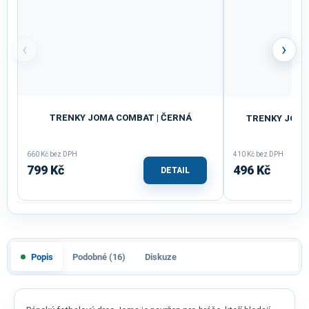
‹
›
TRENKY JOMA COMBAT | ČERNÁ
TRENKY JOMA
660 Kč bez DPH
410 Kč bez DPH
799 Kč
496 Kč
DETAIL
Popis
Podobné (16)
Diskuze