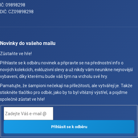
IČ: 09898298
DIČ: CZ09898298
Novinky do vašeho mailu
Zůstaňte ve hře!
Přihlaste se k odběru novinek a připravte se na přednostní info o
nových kolekcích, exkluzivní slevy a už nikdy vám neunikne nejnovější
vybavení, díky kterému bude váš tým na vrcholu své hry.
Pamatujte, že šampioni nečekají na příležitosti, ale vytvářejí je. Takže
stiskněte tlačítko pro odběr, jako by to byl vítězný výstřel, a pojďme
společně zůstat ve hře!