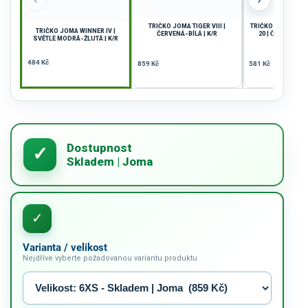
TRIČKO JOMA TIGER VIII |
TRIČKO JOMA CH
TRIČKO JOMA WINNER IV |
ČERVENÁ-BÍLÁ | K/R
20 | ČERVENÁ-Č
SVĚTLE MODRÁ-ŽLUTÁ | K/R
484 Kč
859 Kč
581 Kč
Varianta / velikost
Nejdříve vyberte požadovanou variantu produktu