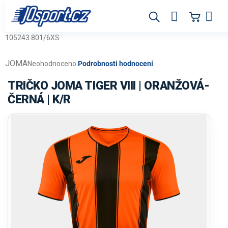
Přejít
na
obsah
105243.801/6XS
JOMA
Průměrné
Neohodnoceno
Podrobnosti hodnocení
hodnocení
produktu
TRIČKO JOMA TIGER VIII | ORANŽOVÁ-
je
ČERNÁ | K/R
0,0
z
5
hvězdiček.