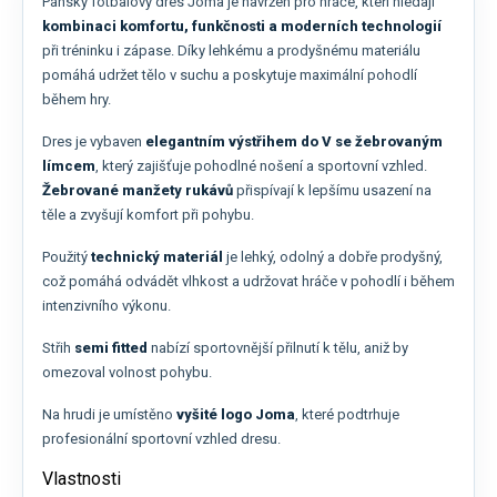
Pánský fotbalový dres Joma je navržen pro hráče, kteří hledají
kombinaci komfortu, funkčnosti a moderních technologií
při tréninku i zápase. Díky lehkému a prodyšnému materiálu
pomáhá udržet tělo v suchu a poskytuje maximální pohodlí
během hry.
Dres je vybaven
elegantním výstřihem do V se žebrovaným
límcem
, který zajišťuje pohodlné nošení a sportovní vzhled.
Žebrované manžety rukávů
přispívají k lepšímu usazení na
těle a zvyšují komfort při pohybu.
Použitý
technický materiál
je lehký, odolný a dobře prodyšný,
což pomáhá odvádět vlhkost a udržovat hráče v pohodlí i během
intenzivního výkonu.
Střih
semi fitted
nabízí sportovnější přilnutí k tělu, aniž by
omezoval volnost pohybu.
Na hrudi je umístěno
vyšité logo Joma
, které podtrhuje
profesionální sportovní vzhled dresu.
Vlastnosti