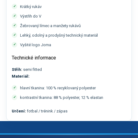
Krátký rukáv
Výstřih do V
Žebrovaný límec a manžety rukávů
Lehký, odolný a prodyšný technický materiál
Vyšité logo Joma
Technické informace
Střih:
semi fitted
Materiál:
hlavní tkanina: 100 % recyklovaný polyester
kontrastní tkanina: 88 % polyester, 12 % elastan
Určení:
fotbal / trénink / zápas