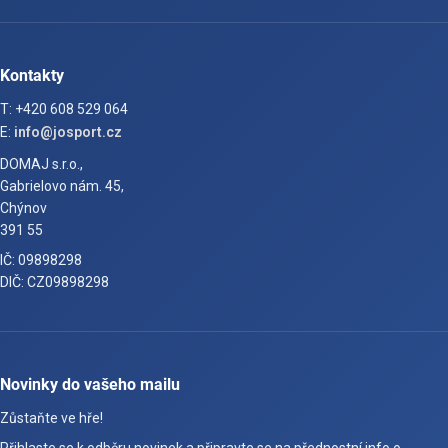
Kontakty
T: +420 608 529 064
E:
info@josport.cz
DOMAJ s.r.o.,
Gabrielovo nám. 45,
Chýnov
391 55
IČ: 09898298
DIČ: CZ09898298
Novinky do vašeho mailu
Zůstaňte ve hře!