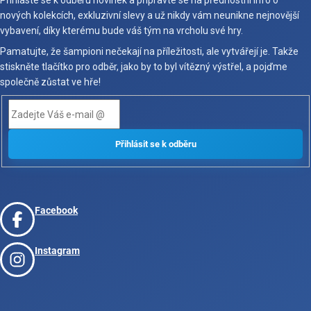
Přihlaste se k odběru novinek a připravte se na přednostní info o
nových kolekcích, exkluzivní slevy a už nikdy vám neunikne nejnovější
vybavení, díky kterému bude váš tým na vrcholu své hry.
Pamatujte, že šampioni nečekají na příležitosti, ale vytvářejí je. Takže
stiskněte tlačítko pro odběr, jako by to byl vítězný výstřel, a pojďme
společně zůstat ve hře!
Facebook
Instagram