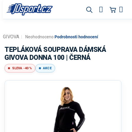
Přejít
na
obsah
GIVOVA
Průměrné
Neohodnoceno
Podrobnosti hodnocení
hodnocení
produktu
TEPLÁKOVÁ SOUPRAVA DÁMSKÁ
je
GIVOVA DONNA 100 | ČERNÁ
0,0
z
SLEVA -40 %
AKCE
5
hvězdiček.