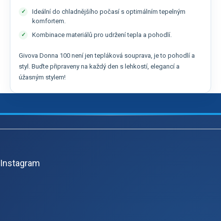
Ideální do chladnějšího počasí s optimálním tepelným
komfortem.
Kombinace materiálů pro udržení tepla a pohodlí.
Givova Donna 100 není jen tepláková souprava, je to pohodlí a
styl. Buďte připraveny na každý den s lehkostí, elegancí a
úžasným stylem!
Z
á
p
Instagram
a
t
í