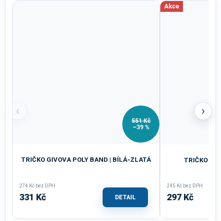
Akce
‹
›
551 Kč
–39 %
TRIČKO GIVOVA POLY BAND | BÍLÁ-ZLATÁ
TRIČKO GIV
274 Kč bez DPH
245 Kč bez DPH
331 Kč
297 Kč
DETAIL