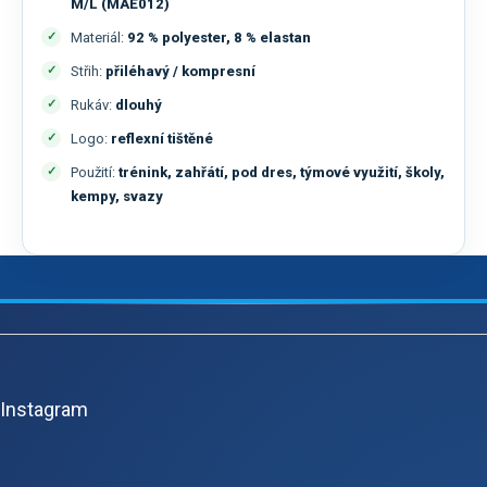
M/L (MAE012)
Materiál:
92 % polyester, 8 % elastan
Střih:
přiléhavý / kompresní
Rukáv:
dlouhý
Logo:
reflexní tištěné
Použití:
trénink, zahřátí, pod dres, týmové využití, školy,
kempy, svazy
Z
á
p
Instagram
a
t