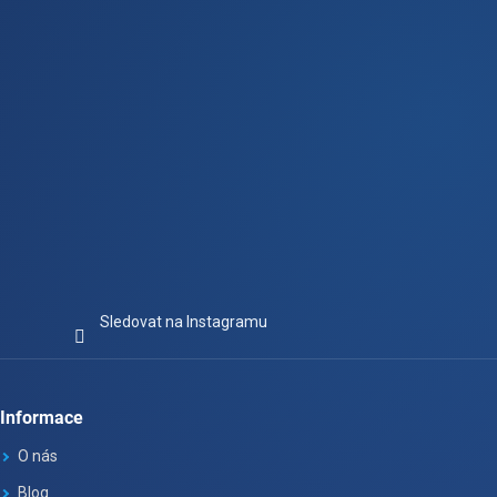
í
Sledovat na Instagramu
Informace
O nás
Blog