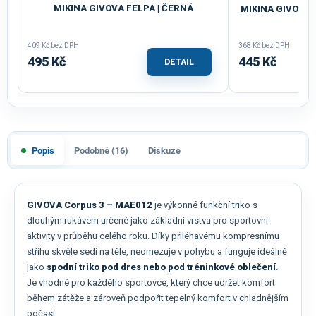
MIKINA GIVOVA FELPA | ČERNÁ
MIKINA GIVOVA 
ZI
409 Kč bez DPH
368 Kč bez DPH
495 Kč
445 Kč
DETAIL
Popis
Podobné (16)
Diskuze
GIVOVA Corpus 3 – MAE012
je výkonné funkční triko s
dlouhým rukávem určené jako základní vrstva pro sportovní
aktivity v průběhu celého roku. Díky přiléhavému kompresnímu
střihu skvěle sedí na těle, neomezuje v pohybu a funguje ideálně
jako
spodní triko pod dres nebo pod tréninkové oblečení
.
Je vhodné pro každého sportovce, který chce udržet komfort
během zátěže a zároveň podpořit tepelný komfort v chladnějším
počasí.