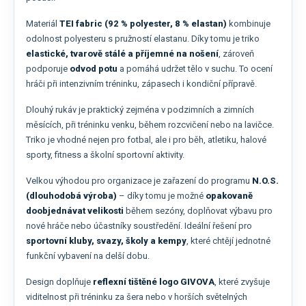
Materiál
TEI fabric (92 % polyester, 8 % elastan)
kombinuje
odolnost polyesteru s pružností elastanu. Díky tomu je triko
elastické, tvarově stálé a příjemné na nošení
, zároveň
podporuje
odvod potu
a pomáhá udržet tělo v suchu. To ocení
hráči při intenzivním tréninku, zápasech i kondiční přípravě.
Dlouhý rukáv je praktický zejména v podzimních a zimních
měsících, při tréninku venku, během rozcvičení nebo na lavičce.
Triko je vhodné nejen pro fotbal, ale i pro běh, atletiku, halové
sporty, fitness a školní sportovní aktivity.
Velkou výhodou pro organizace je zařazení do programu
N.O.S.
(dlouhodobá výroba)
– díky tomu je možné
opakovaně
doobjednávat velikosti
během sezóny, doplňovat výbavu pro
nové hráče nebo účastníky soustředění. Ideální řešení pro
sportovní kluby, svazy, školy a kempy
, které chtějí jednotné
funkční vybavení na delší dobu.
Design doplňuje
reflexní tištěné logo GIVOVA
, které zvyšuje
viditelnost při tréninku za šera nebo v horších světelných