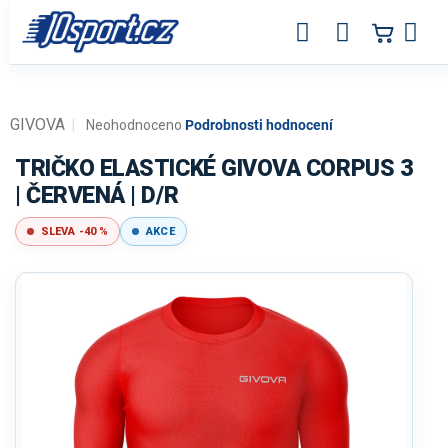
Přejít
na
obsah
GIVOVA
Průměrné
Neohodnoceno
Podrobnosti hodnocení
hodnocení
produktu
TRIČKO ELASTICKÉ GIVOVA CORPUS 3
je
| ČERVENÁ | D/R
0,0
z
SLEVA -40 %
AKCE
5
hvězdiček.