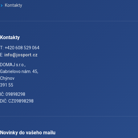
Kontakty
Kontakty
T: +420 608 529 064
E:
info@josport.cz
DOMAJ s.r.o.,
Gabrielovo nám. 45,
Chýnov
391 55
IČ: 09898298
DIČ: CZ09898298
Novinky do vašeho mailu