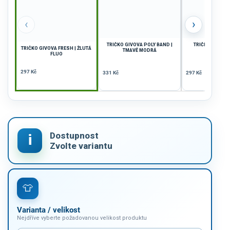
‹
›
TRIČKO GIVOVA POLY BAND |
TRIČKO GIVOVA
TRIČKO GIVOVA FRESH | ŽLUTÁ
TMAVĚ MODRÁ
ČERNÁ | 
FLUO
297 Kč
331 Kč
297 Kč
Varianta / velikost
Nejdříve vyberte požadovanou velikost produktu