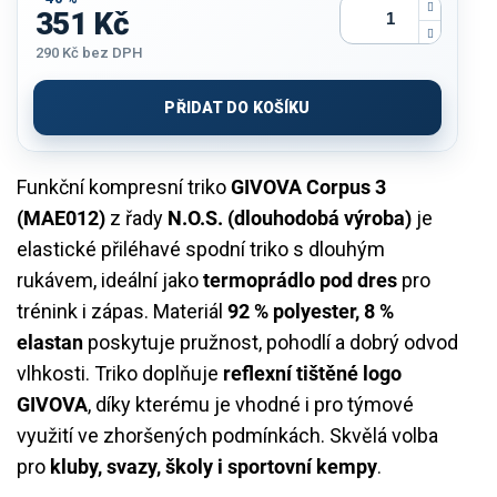
351 Kč
290 Kč
bez DPH
Měrná
cena:
PŘIDAT DO KOŠÍKU
Funkční kompresní triko
GIVOVA Corpus 3
(MAE012)
z řady
N.O.S. (dlouhodobá výroba)
je
elastické přiléhavé spodní triko s dlouhým
rukávem, ideální jako
termoprádlo pod dres
pro
trénink i zápas. Materiál
92 % polyester, 8 %
elastan
poskytuje pružnost, pohodlí a dobrý odvod
vlhkosti. Triko doplňuje
reflexní tištěné logo
GIVOVA
, díky kterému je vhodné i pro týmové
využití ve zhoršených podmínkách. Skvělá volba
pro
kluby, svazy, školy i sportovní kempy
.