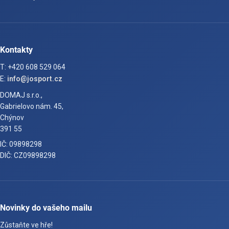
Kontakty
T: +420 608 529 064
E:
info@josport.cz
DOMAJ s.r.o.,
Gabrielovo nám. 45,
Chýnov
391 55
IČ: 09898298
DIČ: CZ09898298
Novinky do vašeho mailu
Zůstaňte ve hře!