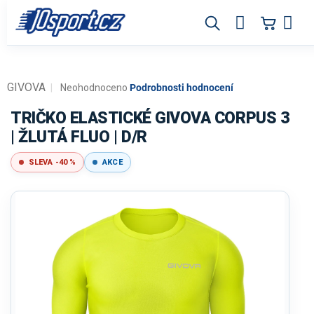
Přejít
na
obsah
GIVOVA
Průměrné
Neohodnoceno
Podrobnosti hodnocení
hodnocení
produktu
TRIČKO ELASTICKÉ GIVOVA CORPUS 3
je
| ŽLUTÁ FLUO | D/R
0,0
z
SLEVA -40 %
AKCE
5
hvězdiček.