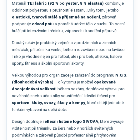
Materiál
TEI fabric (92 % polyester, 8 % elastan)
kombinuje
odolnost polyesteru s pružností elastanu. Díky tomu je triko
elastické, tvarově stálé a příjemné na nošení
, zároveň
podporuje
odvod potu
a pomáhá udržet tělo v suchu. To ocení
hráči při intenzivním tréninku, zápasech i kondiční přípravě.
Dlouhý rukáv je praktický zejména v podzimních a zimních
měsících, při tréninku venku, během rozcvičení nebo na lavičce.
Triko je vhodné nejen pro fotbal, ale i pro běh, atletiku, halové
sporty, fitness a školní sportovní aktivity.
Velkou výhodou pro organizace je zařazení do programu
N.O.S.
(dlouhodobá výroba)
– díky tomu je možné
opakovaně
doobjednávat velikosti
během sezóny, doplňovat výbavu pro
nové hráče nebo účastníky soustředění. Ideální řešení pro
sportovní kluby, svazy, školy a kempy
, které chtějí jednotné
funkční vybavení na delší dobu.
Design doplňuje
reflexní tištěné logo GIVOVA
, které zvyšuje
viditelnost při tréninku za šera nebo v horších světelných
podmínkách a zároveň působí profesionálně při týmovém