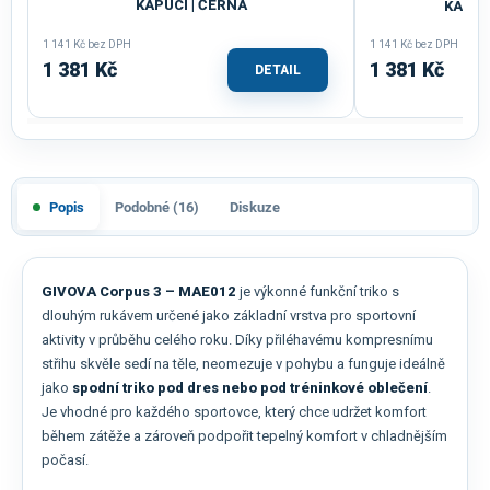
KAPUCÍ | ČERNÁ
KAPUC
1 141 Kč bez DPH
1 141 Kč bez DPH
1 381 Kč
1 381 Kč
DETAIL
Popis
Podobné (16)
Diskuze
GIVOVA Corpus 3 – MAE012
je výkonné funkční triko s
dlouhým rukávem určené jako základní vrstva pro sportovní
aktivity v průběhu celého roku. Díky přiléhavému kompresnímu
střihu skvěle sedí na těle, neomezuje v pohybu a funguje ideálně
jako
spodní triko pod dres nebo pod tréninkové oblečení
.
Je vhodné pro každého sportovce, který chce udržet komfort
během zátěže a zároveň podpořit tepelný komfort v chladnějším
počasí.