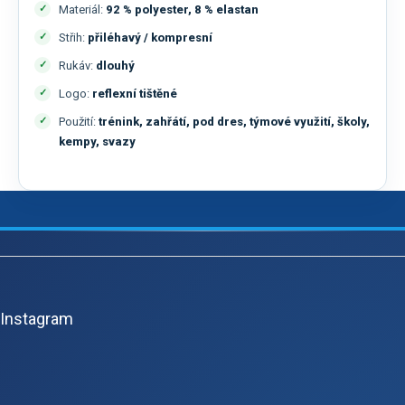
Materiál:
92 % polyester, 8 % elastan
Střih:
přiléhavý / kompresní
Rukáv:
dlouhý
Logo:
reflexní tištěné
Použití:
trénink, zahřátí, pod dres, týmové využití, školy,
kempy, svazy
Z
á
p
Instagram
a
t
í