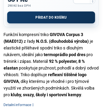
290 Kč
bez DPH
Měrná
cena:
PŘIDAT DO KOŠÍKU
Funkční kompresní triko
GIVOVA Corpus 3
(MAE012)
z řady
N.O.S. (dlouhodobá výroba)
je
elastické přiléhavé spodní triko s dlouhým
rukávem, ideální jako
termoprádlo pod dres
pro
trénink i zápas. Materiál
92 % polyester, 8 %
elastan
poskytuje pružnost, pohodlí a dobrý odvod
vlhkosti. Triko doplňuje
reflexní tištěné logo
GIVOVA
, díky kterému je vhodné i pro týmové
využití ve zhoršených podmínkách. Skvělá volba
pro
kluby, svazy, školy i sportovní kempy
.
Detailní informace