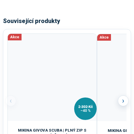
Související produkty
Akce
Akce
‹
›
2 302 Kč
–40 %
MIKINA GIVOVA SCUBA | PLNÝ ZIP S
MIKINA GIVOV