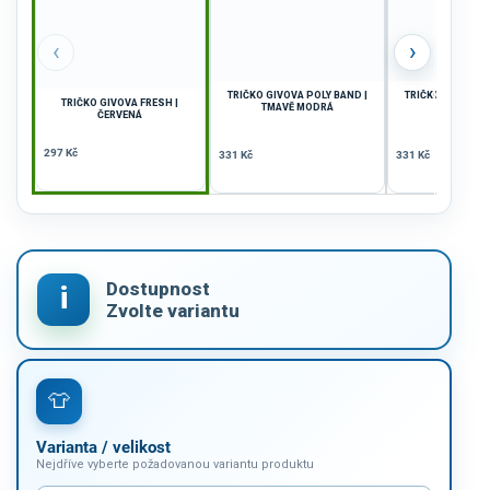
‹
›
TRIČKO GIVOVA POLY BAND |
TRIČKO GIVOVA P
TRIČKO GIVOVA FRESH |
TMAVĚ MODRÁ
ORANŽO
ČERVENÁ
297 Kč
331 Kč
331 Kč
Varianta / velikost
Nejdříve vyberte požadovanou variantu produktu