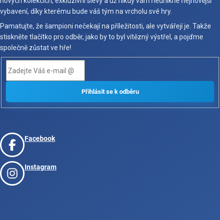
nových kolekcích, exkluzivní slevy a už nikdy vám neunikne nejnovější
vybavení, díky kterému bude váš tým na vrcholu své hry.
Pamatujte, že šampioni nečekají na příležitosti, ale vytvářejí je. Takže
stiskněte tlačítko pro odběr, jako by to byl vítězný výstřel, a pojďme
společně zůstat ve hře!
Facebook
Instagram