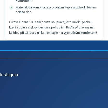
komfortem.
Materiálová kombinace pro udržení tepla a pohodlí během
celého dne.
Givova Donna 105 není pouze souprava, je to módní pecka,
které spojuje stylový design s pohodlím. Buďte připraveny na
každou příležitost s unikátním stylem a výjimečným komfortem!
Z
á
p
Instagram
a
t
í