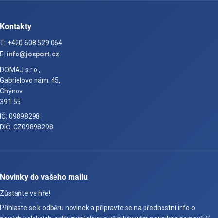
Kontakty
T: +420 608 529 064
E:
info@josport.cz
DOMAJ s.r.o.,
Gabrielovo nám. 45,
Chýnov
391 55
IČ: 09898298
DIČ: CZ09898298
Novinky do vašeho mailu
Zůstaňte ve hře!
Přihlaste se k odběru novinek a připravte se na přednostní info o