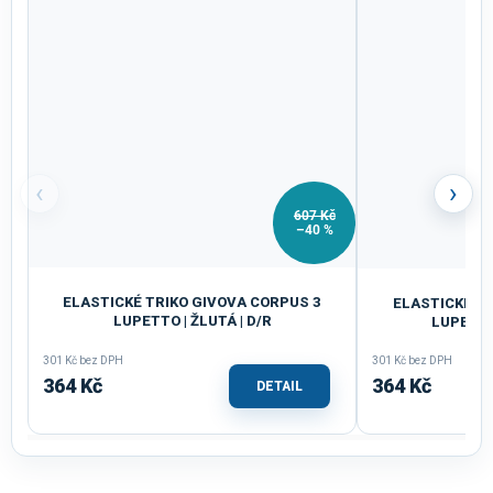
‹
›
607 Kč
–40 %
ELASTICKÉ TRIKO GIVOVA CORPUS 3
ELASTICKÉ TR
LUPETTO | ŽLUTÁ | D/R
LUPETTO
301 Kč bez DPH
301 Kč bez DPH
364 Kč
364 Kč
DETAIL