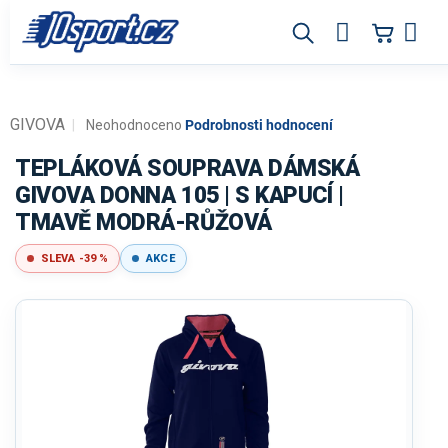
Přejít
na
obsah
GIVOVA
Průměrné
Neohodnoceno
Podrobnosti hodnocení
hodnocení
produktu
TEPLÁKOVÁ SOUPRAVA DÁMSKÁ
je
GIVOVA DONNA 105 | S KAPUCÍ |
0,0
TMAVĚ MODRÁ-RŮŽOVÁ
z
5
hvězdiček.
SLEVA -39 %
AKCE