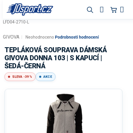
Přejít
na
obsah
LFD04-2710-L
GIVOVA
Průměrné
Neohodnoceno
Podrobnosti hodnocení
hodnocení
produktu
TEPLÁKOVÁ SOUPRAVA DÁMSKÁ
je
GIVOVA DONNA 103 | S KAPUCÍ |
0,0
ŠEDÁ-ČERNÁ
z
5
hvězdiček.
SLEVA -39 %
AKCE