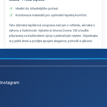
Ideální do chladnějšího počasí.
Kombinace materiálů pro optimální tepelný komfort.
Tato dámská tepláková souprava není jen o vzhledu, ale také o
výkonu a funkčnosti. Vyberte si Givova Donna 103 a buďte
připraveny na každodenní výzvy s jedinečným stylem. Objednejte
si ji ještě dnes a prožijte spojení elegance, pohodlí a výkonu!
Z
á
p
Instagram
a
t
í