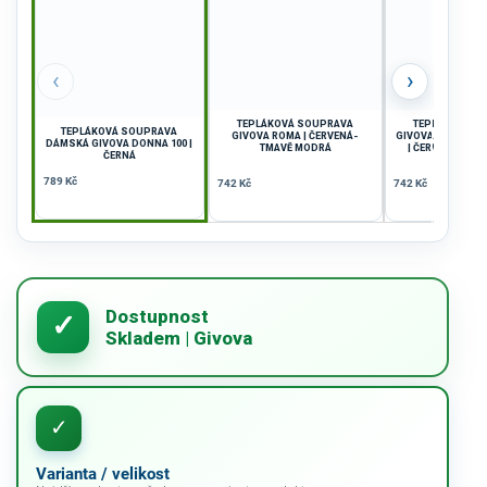
‹
›
TEPLÁKOVÁ SOUPRAVA
TEPLÁKOVÁ S
TEPLÁKOVÁ SOUPRAVA
GIVOVA ROMA | ČERVENÁ-
GIVOVA SORRENTO
DÁMSKÁ GIVOVA DONNA 100 |
TMAVĚ MODRÁ
| ČERVENÁ-TMA
ČERNÁ
789 Kč
742 Kč
742 Kč
Varianta / velikost