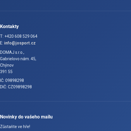
Kontakty
T: +420 608 529 064
E:
info@josport.cz
DOMAJ s.r.o.,
Gabrielovo nám. 45,
Chýnov
391 55
IČ: 09898298
DIČ: CZ09898298
Novinky do vašeho mailu
Zůstaňte ve hře!