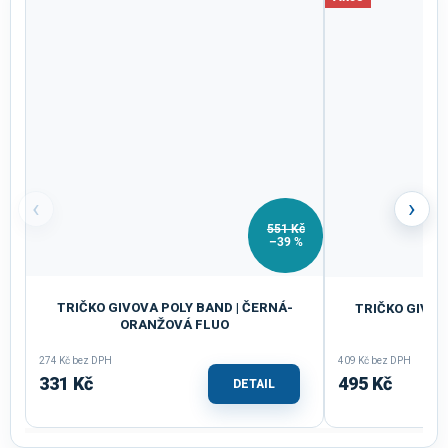
‹
›
551 Kč
–39 %
TRIČKO GIVOVA POLY BAND | ČERNÁ-
TRIČKO GIVOV
ORANŽOVÁ FLUO
274 Kč bez DPH
409 Kč bez DPH
331 Kč
495 Kč
DETAIL