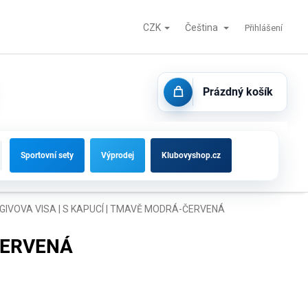
CZK
Čeština
Fotbalové branky, střídačky a vybavení hřišť
Kontakty
Přihlášení
Prázdný košík
NÁKUPNÍ
KOŠÍK
Sportovní sety
Výprodej
Klubovyshop.cz
IVOVA VISA | S KAPUCÍ | TMAVĚ MODRÁ-ČERVENÁ
ČERVENÁ