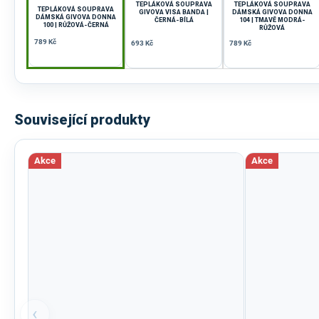
TEPLÁKOVÁ SOUPRAVA
TEPLÁKOVÁ SOUPRAVA
TEPLÁKOVÁ SOUPRAVA
GIVOVA VISA BANDA |
DÁMSKÁ GIVOVA DONNA
DÁMSKÁ GIVOVA DONNA
ČERNÁ-BÍLÁ
104 | TMAVĚ MODRÁ-
100 | RŮŽOVÁ-ČERNÁ
RŮŽOVÁ
789 Kč
693 Kč
789 Kč
Související produkty
Akce
Akce
‹