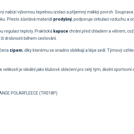
terý nabízí výbornou tepelnou izolaci a příjemný měkký povrch. Souprava 
enku. Přesto zůstává materiál
prodyšný
, podporuje cirkulaci vzduchu a
u regulaci teploty. Praktická
kapuce
chrání před chladem a větrem, což o
rží drobnosti během cestování.
ončena
zipem
, díky kterému se snadno oblékají a lépe sedí. Týmový vzhle
 velikostí je ideální jako klubové oblečení pro celý tým, školní sportovní
ELANGE POLARFLEECE (TR018P)