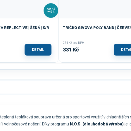
434 Kč
–40 %
A REFLECTIVE | ŠEDÁ | K/R
TRIČKO GIVOVA POLY BAND | ČERVE
274 Kč bez DPH
331 Kč
DETAIL
DETA
teplená tepláková souprava určená pro sportovní využití v chladnějších
bí i volnočasové nošení. Díky programu
N.O.S. (dlouhodobá výroba)
je i