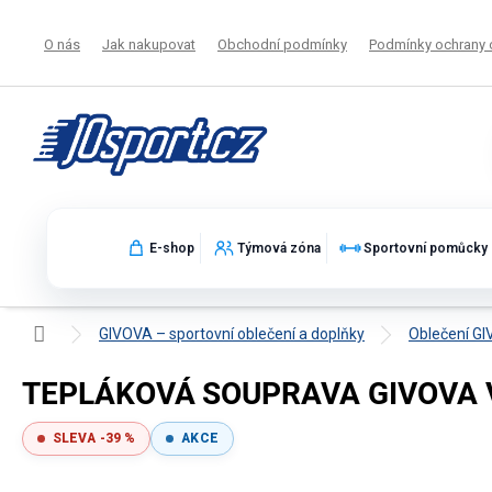
Přejít
na
O nás
Jak nakupovat
Obchodní podmínky
Podmínky ochrany 
obsah
E-shop
Týmová zóna
Sportovní pomůcky
Domů
GIVOVA – sportovní oblečení a doplňky
Oblečení G
TEPLÁKOVÁ SOUPRAVA GIVOVA V
SLEVA -39 %
AKCE