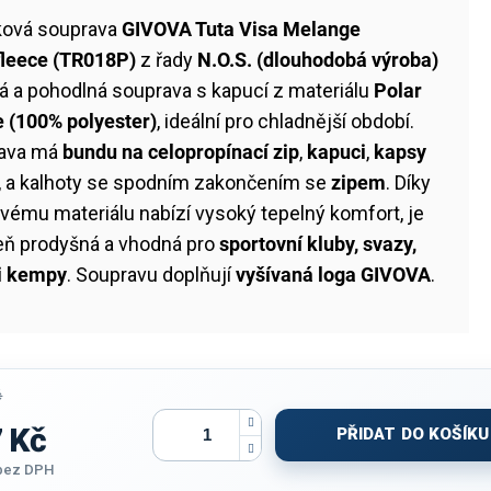
ková souprava
GIVOVA Tuta Visa Melange
fleece (TR018P)
z řady
N.O.S. (dlouhodobá výroba)
lá a pohodlná souprava s kapucí z materiálu
Polar
e (100% polyester)
, ideální pro chladnější období.
ava má
bundu na celopropínací zip
,
kapuci
,
kapsy
, a kalhoty se spodním zakončením se
zipem
. Díky
vému materiálu nabízí vysoký tepelný komfort, je
eň prodyšná a vhodná pro
sportovní kluby, svazy,
 i kempy
. Soupravu doplňují
vyšívaná loga GIVOVA
.
č
 Kč
PŘIDAT DO KOŠÍKU
bez DPH