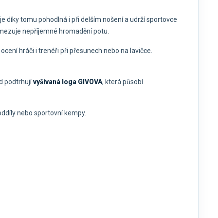
je díky tomu pohodlná i při delším nošení a udrží sportovce
 omezuje nepříjemné hromadění potu.
cení hráči i trenéři při přesunech nebo na lavičce.
d podtrhují
vyšívaná loga GIVOVA
, která působí
 oddíly nebo sportovní kempy.