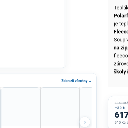
Teplá
Polar
je tep
Fleec
Soupr
na zip
fleeco
zárov
školy
Zobrazit všechny →
1 028 K
–39 %
617
›
510 Kč
Měrná