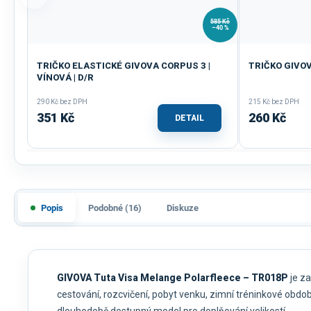
585 Kč
–40 %
TRIČKO ELASTICKÉ GIVOVA CORPUS 3 |
TRIČKO GIVOV
VÍNOVÁ | D/R
290 Kč bez DPH
215 Kč bez DPH
351 Kč
260 Kč
DETAIL
Popis
Podobné (16)
Diskuze
GIVOVA Tuta Visa Melange Polarfleece – TR018P
je za
cestování, rozcvičení, pobyt venku, zimní tréninkové obdo