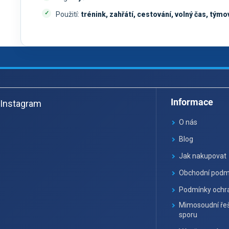
Použití:
trénink, zahřátí, cestování, volný čas, týmo
Z
á
Informace
Instagram
p
a
O nás
t
Blog
í
Jak nakupovat
Obchodní podm
Podmínky ochra
Mimosoudní řeš
sporu