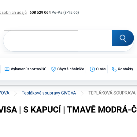
osobních údajů
608 529 064
Výměna, vrácení a reklamace zboží
Katalogy
Potisk
Vybavení sportovišť
Chytré chrániče
O nás
Kontakty
IVOVA
Teplákové soupravy GIVOVA
TEPLÁKOVÁ SOUPRAVA G
ISA | S KAPUCÍ | TMAVĚ MODRÁ-