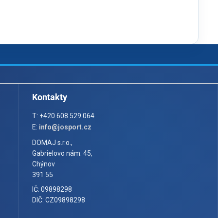
Kontakty
T: +420 608 529 064
E:
info@josport.cz
DOMAJ s.r.o.,
Gabrielovo nám. 45,
Chýnov
391 55
IČ: 09898298
DIČ: CZ09898298