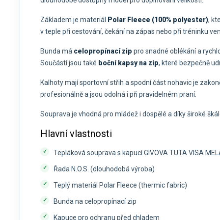
dlouhodobě dostupný model pro doplňování velikostí.
Základem je materiál
Polar Fleece (100% polyester)
, k
v teple při cestování, čekání na zápas nebo při tréninku v
Bunda má
celopropínací zip
pro snadné oblékání a rychlo
Součástí jsou také
boční kapsy na zip
, které bezpečně ud
Kalhoty mají sportovní střih a spodní část nohavic je zak
profesionálně a jsou odolná i při pravidelném praní.
Souprava je vhodná pro mládež i dospělé a díky široké škále
Hlavní vlastnosti
Tepláková souprava s kapucí GIVOVA TUTA VISA M
Řada N.O.S. (dlouhodobá výroba)
Teplý materiál Polar Fleece (thermic fabric)
Bunda na celopropínací zip
Kapuce pro ochranu před chladem