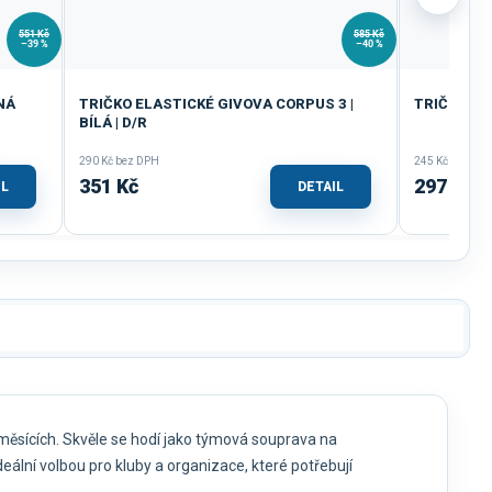
551 Kč
585 Kč
–39 %
–40 %
NÁ
TRIČKO ELASTICKÉ GIVOVA CORPUS 3 |
TRIČKO GI
BÍLÁ | D/R
290 Kč bez DPH
245 Kč bez DP
351 Kč
297 Kč
IL
DETAIL
 měsících. Skvěle se hodí jako týmová souprava na
deální volbou pro kluby a organizace, které potřebují