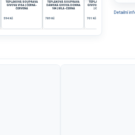
TEPLÁKOVÁ SOUPRAVA
TEPLÁKOVÁ SOUPRAVA
TEPLÁKOVÁ SOUPRAVA
TE
cena:
GIVOVA VISA | ČERNÁ-
DÁMSKÁ GIVOVA DONNA
GIVOVA ROMA | S KAPUCÍ
GI
ČERVENÁ
104 | BÍLÁ-ČERNÁ
| ČERNÁ-ZELENÁ
Detailní i
594 Kč
789 Kč
701 Kč
693 