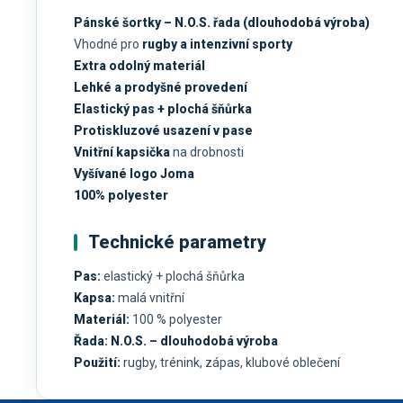
Pánské šortky – N.O.S. řada (dlouhodobá výroba)
Vhodné pro
rugby a intenzivní sporty
Extra odolný materiál
Lehké a prodyšné provedení
Elastický pas + plochá šňůrka
Protiskluzové usazení v pase
Vnitřní kapsička
na drobnosti
Vyšívané logo Joma
100% polyester
Technické parametry
Pas:
elastický + plochá šňůrka
Kapsa:
malá vnitřní
Materiál:
100 % polyester
Řada:
N.O.S. – dlouhodobá výroba
Použití:
rugby, trénink, zápas, klubové oblečení