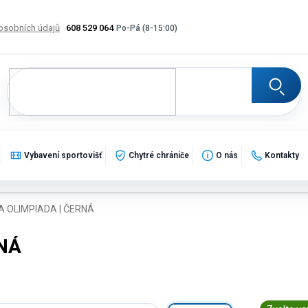
osobních údajů
608 529 064
Výměna, vrácení a reklamace zboží
Katalogy
Potisk
Vybavení sportovišť
Chytré chrániče
O nás
Kontakty
 OLIMPIADA | ČERNÁ
NÁ