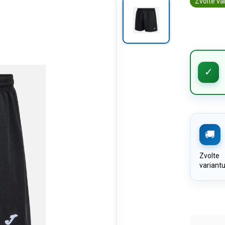
Zvolte va
Zvolte
variant