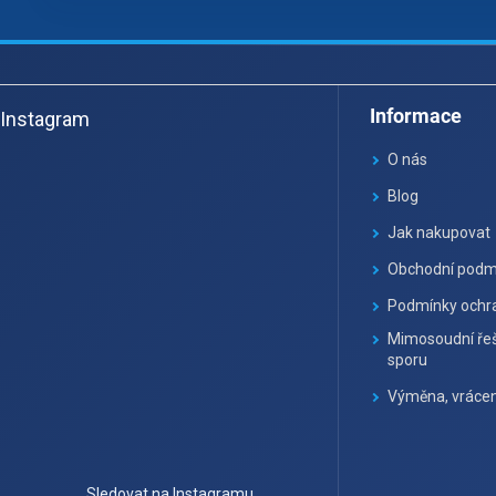
Z
á
Informace
Instagram
p
a
O nás
t
Blog
í
Jak nakupovat
Obchodní podm
Podmínky ochra
Mimosoudní řeš
sporu
Výměna, vrácen
Sledovat na Instagramu