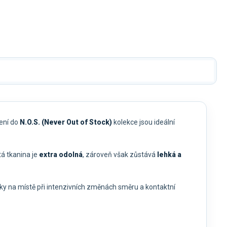
Kč
1 271 Kč
1 271 Kč
1 585 Kč
zení do
N.O.S. (Never Out of Stock)
kolekce jsou ideální
tá tkanina je
extra odolná
, zároveň však zůstává
lehká a
ky na místě při intenzivních změnách směru a kontaktní