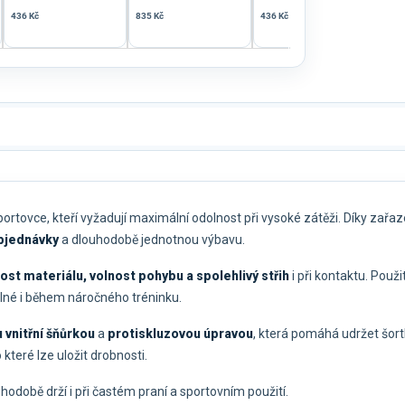
436 Kč
835 Kč
436 Kč
956 
ortovce, kteří vyžadují maximální odolnost při vysoké zátěži. Díky zařa
bjednávky
a dlouhodobě jednotnou výbavu.
ost materiálu, volnost pohybu a spolehlivý střih
i při kontaktu. Použi
dlné i během náročného tréninku.
 vnitřní šňůrkou
a
protiskluzovou úpravou
, která pomáhá udržet šort
o které lze uložit drobnosti.
uhodobě drží i při častém praní a sportovním použití.