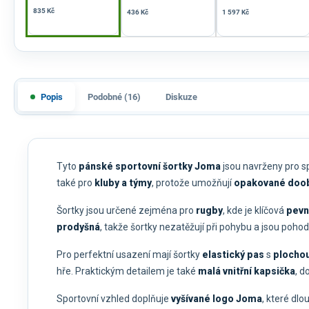
835 Kč
436 Kč
1 597 Kč
Popis
Podobné (16)
Diskuze
Tyto
pánské sportovní šortky Joma
jsou navrženy pro sp
také pro
kluby a týmy
, protože umožňují
opakované doo
Šortky jsou určené zejména pro
rugby
, kde je klíčová
pevn
prodyšná
, takže šortky nezatěžují při pohybu a jsou poho
Pro perfektní usazení mají šortky
elastický pas
s
plochou
hře. Praktickým detailem je také
malá vnitřní kapsička
, d
Sportovní vzhled doplňuje
vyšívané logo Joma
, které dlo