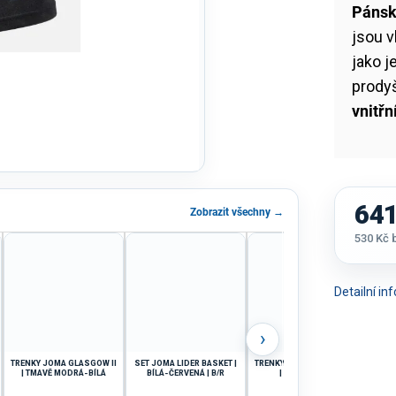
Pánsk
jsou 
jako j
prodyš
vnitřn
641
Zobrazit všechny →
530 Kč
Měrná
cena:
Detailní i
›
TRENKY JOMA GLASGOW II
SET JOMA LIDER BASKET |
TRENKY JOMA GLASGOW II
HYD
| TMAVĚ MODRÁ-BÍLÁ
BÍLÁ-ČERVENÁ | B/R
| ZELENÁ-BÍLÁ