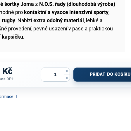
é šortky Joma
z
N.O.S. řady (dlouhodobá výroba)
vhodné pro
kontaktní a vysoce intenzivní sporty
,
e
rugby
. Nabízí
extra odolný materiál
, lehké a
né provedení, pevné usazení v pase a praktickou
í kapsičku
.
 Kč
PŘIDAT DO KOŠÍKU
bez DPH
nformace
RATAČNÍ PÁS JOMA R-
BRANKÁŘSKÝ SET JOMA
BRANKÁŘSKÝ SET JOMA
HYDRATAČN
TRAIL | FIALOVÁ
ZAMORA XI | ORANŽOVÁ
ZAMORA XI | FIALOVÁ-
R.NATUR
FLUO | D/R
ŠEDÁ | D/R