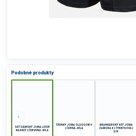
Podobné produkty
‹
TRENKY JOMA GLASGOW II
BRANKÁŘSKÝ SET JOMA
SET DÁMSKÝ JOMA LIDER
| ČERNÁ-BÍLÁ
ZAMORA X | TYRKYSOVÁ |
BASKET | ČERVENÁ-BÍLÁ
D/R