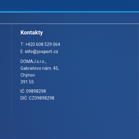
Kontakty
T: +420 608 529 064
E:
info@josport.cz
DOMAJ s.r.o.,
Gabrielovo nám. 45,
Chýnov
391 55
IČ: 09898298
DIČ: CZ09898298