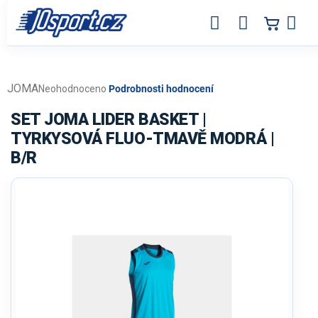
Přejít
na
obsah
JOMA
Průměrné
Neohodnoceno
Podrobnosti hodnocení
hodnocení
produktu
SET JOMA LIDER BASKET |
je
TYRKYSOVÁ FLUO-TMAVĚ MODRÁ |
0,0
B/R
z
5
hvězdiček.