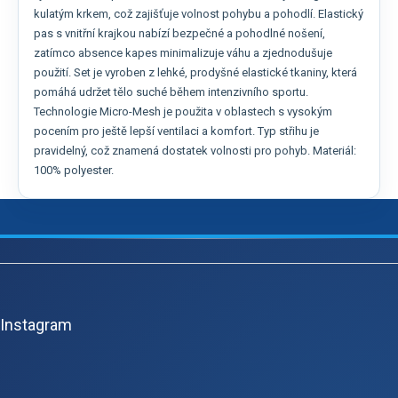
kulatým krkem, což zajišťuje volnost pohybu a pohodlí. Elastický
pas s vnitřní krajkou nabízí bezpečné a pohodlné nošení,
zatímco absence kapes minimalizuje váhu a zjednodušuje
použití. Set je vyroben z lehké, prodyšné elastické tkaniny, která
pomáhá udržet tělo suché během intenzivního sportu.
Technologie Micro-Mesh je použita v oblastech s vysokým
pocením pro ještě lepší ventilaci a komfort. Typ střihu je
pravidelný, což znamená dostatek volnosti pro pohyb. Materiál:
100% polyester.
Z
á
p
Instagram
a
t
í