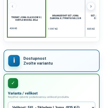
‹
›
BRANKÁŘSKÝ SET JOMA
SET JOMA LIDER
TRENKY JOMA GLASGOW II |
ZAMORA X | TYRKYSOVÁ | D/R
ČERVENÁ-BÍL
SVĚTLE MODRÁ-BÍLÁ
436 Kč
1 597 Kč
835 Kč
Varianta / velikost
Nejdříve vyberte požadovanou velikost produktu