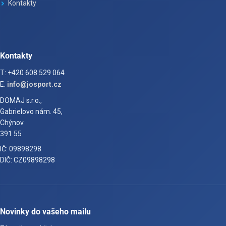
Kontakty
Kontakty
T: +420 608 529 064
E:
info@josport.cz
DOMAJ s.r.o.,
Gabrielovo nám. 45,
Chýnov
391 55
IČ: 09898298
DIČ: CZ09898298
Novinky do vašeho mailu