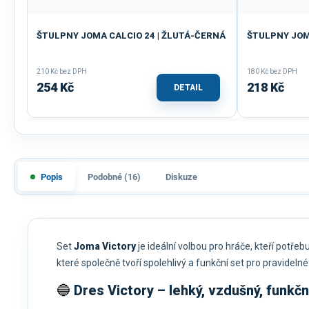
ŠTULPNY JOMA CALCIO 24 | ŽLUTÁ-ČERNÁ
ŠTULPNY JOMA
210 Kč bez DPH
180 Kč bez DPH
254 Kč
218 Kč
DETAIL
Popis
Podobné (16)
Diskuze
Set
Joma Victory
je ideální volbou pro hráče, kteří potřeb
které společně tvoří spolehlivý a funkční set pro pravidelné 
🔵
Dres Victory – lehký, vzdušný, funkčn