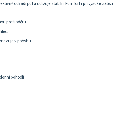
ktivně odvádí pot a udržuje stabilní komfort i při vysoké zátěži.
nu proti oděru,
hled,
eomezuje v pohybu.
denní pohodlí.