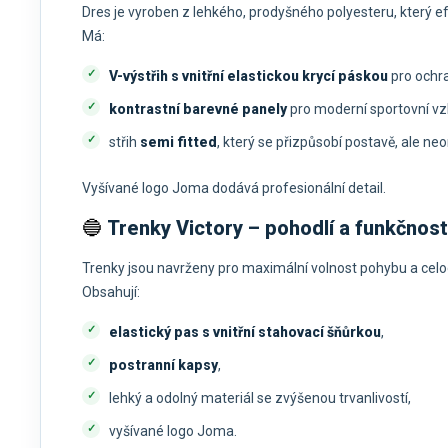
Dres je vyroben z lehkého, prodyšného polyesteru, který efe
Má:
V-výstřih s vnitřní elastickou krycí páskou
pro ochra
kontrastní barevné panely
pro moderní sportovní vz
střih
semi fitted
, který se přizpůsobí postavě, ale n
Vyšívané logo Joma dodává profesionální detail.
🔵
Trenky Victory – pohodlí a funkčnost
Trenky jsou navrženy pro maximální volnost pohybu a celo
Obsahují:
elastický pas s vnitřní stahovací šňůrkou
,
postranní kapsy
,
lehký a odolný materiál se zvýšenou trvanlivostí,
vyšívané logo Joma.