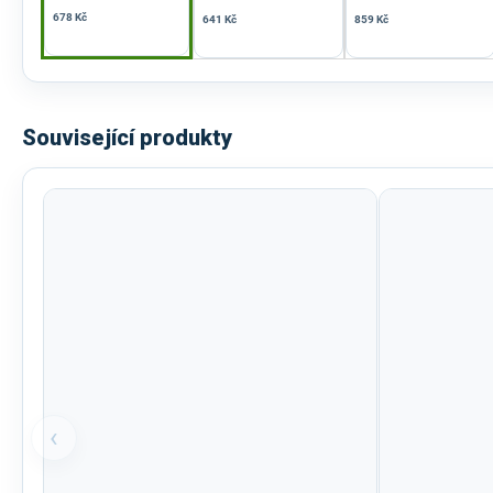
678 Kč
641 Kč
859 Kč
Související produkty
‹