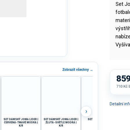
Set J
fotbal
materi
výstři
nabíze
Vyšív
Zobrazit všechny →
859
710 Kč
Měrná
cena:
Detailní i
›
SET DÁMSKÝ JOMA LIDER |
SET DÁMSKÝ JOMA LIDER |
SET JOMA ATLANTA |
S
ČERVENÁ-TMAVĚ MODRÁ |
ŽLUTÁ-SVĚTLE MODRÁ |
ČERNÁ-BÍLÁ
K/R
K/R