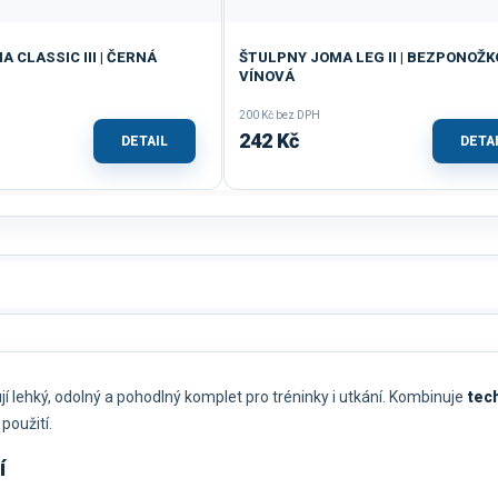
 CLASSIC III | ČERNÁ
ŠTULPNY JOMA LEG II | BEZPONOŽKO
VÍNOVÁ
200 Kč bez DPH
242 Kč
DETAIL
DETA
ují lehký, odolný a pohodlný komplet pro tréninky i utkání. Kombinuje
tec
použití.
í