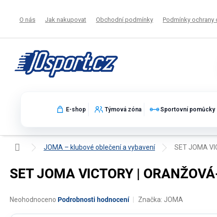
Přejít
na
O nás
Jak nakupovat
Obchodní podmínky
Podmínky ochrany 
obsah
E-shop
Týmová zóna
Sportovní pomůcky
Domů
JOMA – klubové oblečení a vybavení
SET JOMA VI
SET JOMA VICTORY | ORANŽOV
Průměrné
Neohodnoceno
Podrobnosti hodnocení
Značka:
JOMA
hodnocení