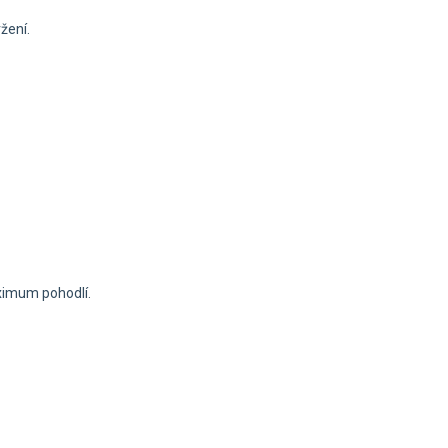
žení.
aximum pohodlí.