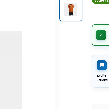
Zvolte va
Zvolte
variant