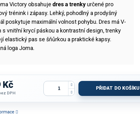
oma Victory obsahuje
dres a trenky
určené pro
ový trénink i zápasy. Lehký, pohodlný a prodyšný
ál poskytuje maximální volnost pohybu. Dres má V-
h s vnitřní krycí páskou a kontrastní design, trenky
jí elastický pas se šňůrkou a praktické kapsy.
aná loga Joma.
 Kč
PŘIDAT DO KOŠÍKU
bez DPH
nformace
ET JOMA PROLIGA |
SET JOMA LIDER | ŽLUTÁ-
SET JOMA DANUBIO III |
SET DĚTSKÝ
BÍLÁ-RŮŽOVÁ | K/R
SVĚTLE MODRÁ | K/R
BÍLÁ-TMAVĚ MODRÁ | K/R
ZLATÁ-Č