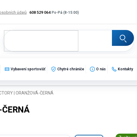
osobních údajů
608 529 064
Výměna, vrácení a reklamace zboží
Katalogy
Potisk
Vybavení sportovišť
Chytré chrániče
O nás
Kontakty
CTORY | ORANŽOVÁ-ČERNÁ
Á-ČERNÁ