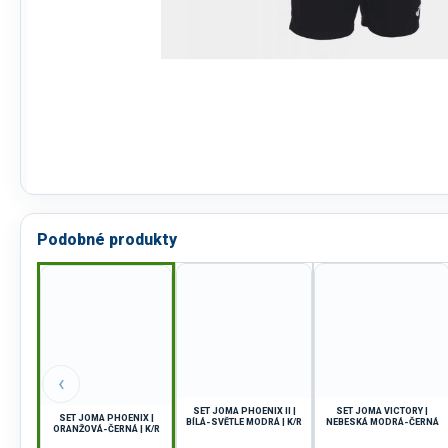
Podobné produkty
‹
SET JOMA PHOENIX II |
SET JOMA VICTORY |
SET JOMA PHOENIX |
BÍLÁ-SVĚTLE MODRÁ | K/R
NEBESKÁ MODRÁ-ČERNÁ
ORANŽOVÁ-ČERNÁ | K/R