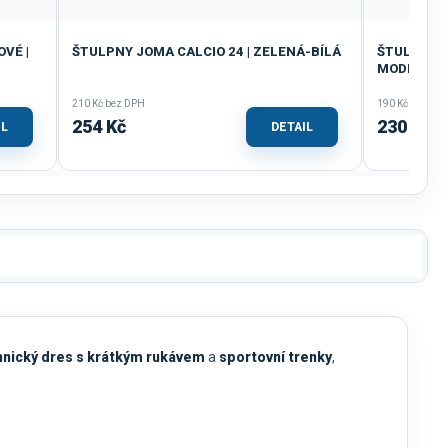
VÉ |
ŠTULPNY JOMA CALCIO 24 | ZELENÁ-BÍLÁ
ŠTULPNY J
MODRÁ
210 Kč bez DPH
190 Kč bez DP
254 Kč
230 Kč
IL
DETAIL
hnický dres s krátkým rukávem
a
sportovní trenky
,