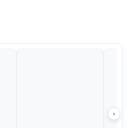
1 Kč
799 Kč
835 Kč
448 Kč
›