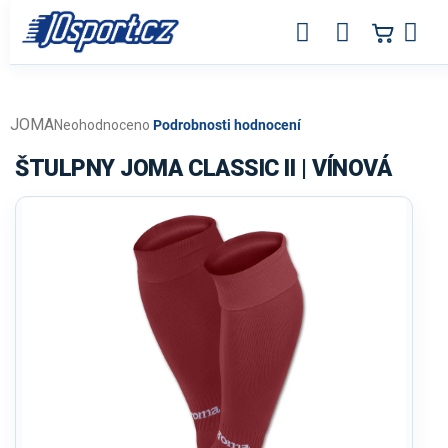
Přejít
na
obsah
JOMA
Průměrné
Neohodnoceno
Podrobnosti hodnocení
hodnocení
produktu
ŠTULPNY JOMA CLASSIC II | VÍNOVÁ
je
0,0
z
5
hvězdiček.