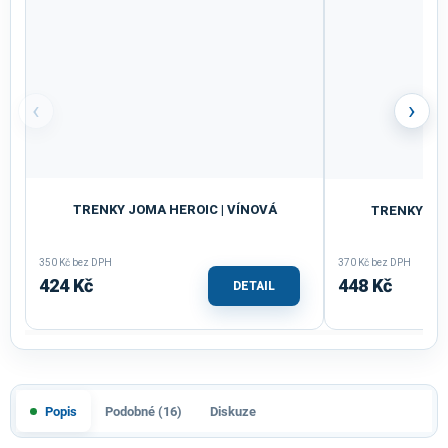
‹
›
TRENKY JOMA HEROIC | VÍNOVÁ
TRENKY JOM
350 Kč bez DPH
370 Kč bez DPH
424 Kč
448 Kč
DETAIL
Popis
Podobné (16)
Diskuze