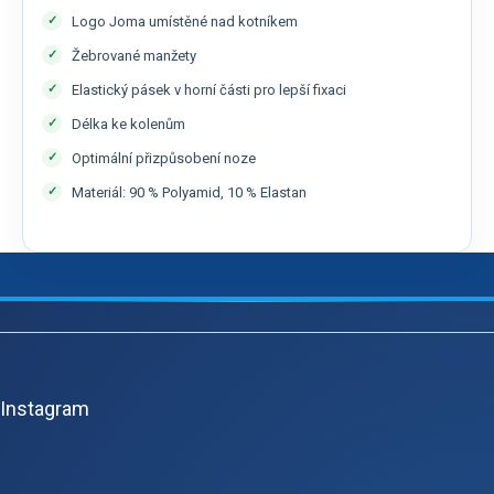
Logo Joma umístěné nad kotníkem
Žebrované manžety
Elastický pásek v horní části pro lepší fixaci
Délka ke kolenům
Optimální přizpůsobení noze
Materiál: 90 % Polyamid, 10 % Elastan
Z
á
p
Instagram
a
t
í