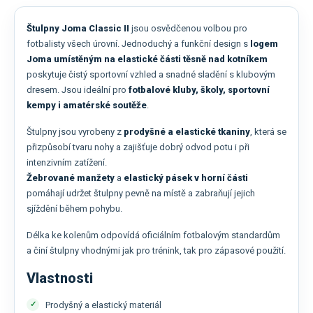
Štulpny Joma Classic II
jsou osvědčenou volbou pro
fotbalisty všech úrovní. Jednoduchý a funkční design s
logem
Joma umístěným na elastické části těsně nad kotníkem
poskytuje čistý sportovní vzhled a snadné sladění s klubovým
dresem. Jsou ideální pro
fotbalové kluby, školy, sportovní
kempy i amatérské soutěže
.
Štulpny jsou vyrobeny z
prodyšné a elastické tkaniny
, která se
přizpůsobí tvaru nohy a zajišťuje dobrý odvod potu i při
intenzivním zatížení.
Žebrované manžety
a
elastický pásek v horní části
pomáhají udržet štulpny pevně na místě a zabraňují jejich
sjíždění během pohybu.
Délka ke kolenům odpovídá oficiálním fotbalovým standardům
a činí štulpny vhodnými jak pro trénink, tak pro zápasové použití.
Vlastnosti
Prodyšný a elastický materiál