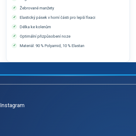
Žebrované manžety
Elastický pásek v horní části pro lepší fixaci
Délka ke kolenům
Optimální přizpůsobení noze
Materiál: 90 % Polyamid, 10 % Elastan
Z
á
p
Instagram
a
t
í