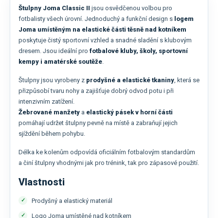
Štulpny Joma Classic II
jsou osvědčenou volbou pro
fotbalisty všech úrovní. Jednoduchý a funkční design s
logem
Joma umístěným na elastické části těsně nad kotníkem
poskytuje čistý sportovní vzhled a snadné sladění s klubovým
dresem. Jsou ideální pro
fotbalové kluby, školy, sportovní
kempy i amatérské soutěže
.
Štulpny jsou vyrobeny z
prodyšné a elastické tkaniny
, která se
přizpůsobí tvaru nohy a zajišťuje dobrý odvod potu i při
intenzivním zatížení.
Žebrované manžety
a
elastický pásek v horní části
pomáhají udržet štulpny pevně na místě a zabraňují jejich
sjíždění během pohybu.
Délka ke kolenům odpovídá oficiálním fotbalovým standardům
a činí štulpny vhodnými jak pro trénink, tak pro zápasové použití.
Vlastnosti
Prodyšný a elastický materiál
Logo Joma umístěné nad kotníkem