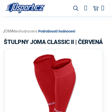
Přejít
na
obsah
JOMA
Průměrné
Neohodnoceno
Podrobnosti hodnocení
hodnocení
produktu
ŠTULPNY JOMA CLASSIC II | ČERVENÁ
je
0,0
z
5
hvězdiček.