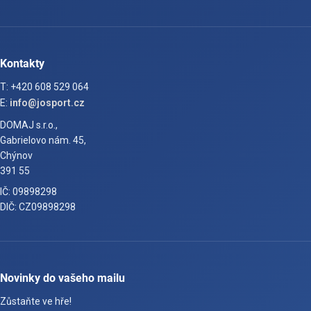
Kontakty
T: +420 608 529 064
E:
info@josport.cz
DOMAJ s.r.o.,
Gabrielovo nám. 45,
Chýnov
391 55
IČ: 09898298
DIČ: CZ09898298
Novinky do vašeho mailu
Zůstaňte ve hře!