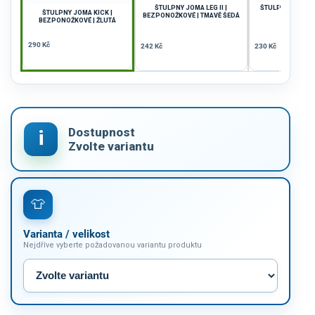
ŠTULPNY JOMA LEG II |
ŠTULPNY JOMA CL
ŠTULPNY JOMA KICK |
BEZPONOŽKOVÉ | TMAVĚ ŠEDÁ
ŠEDÁ
BEZPONOŽKOVÉ | ŽLUTÁ
290 Kč
242 Kč
230 Kč
Varianta / velikost
Nejdříve vyberte požadovanou variantu produktu