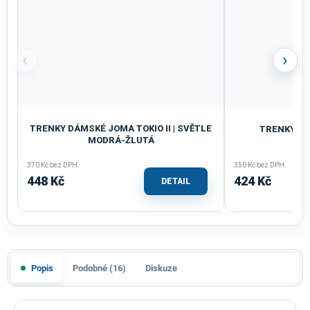
‹
›
TRENKY DÁMSKÉ JOMA TOKIO II | SVĚTLE
TRENKY JO
MODRÁ-ŽLUTÁ
370 Kč bez DPH
350 Kč bez DPH
448 Kč
424 Kč
DETAIL
Popis
Podobné (16)
Diskuze