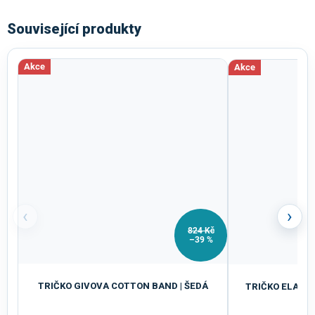
Související produkty
Akce
Akce
‹
›
824 Kč
–39 %
TRIČKO GIVOVA COTTON BAND | ŠEDÁ
TRIČKO ELASTI
ČE