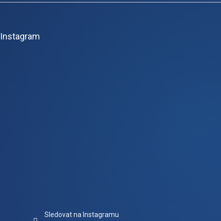
Z
á
p
Instagram
a
t
í
Sledovat na Instagramu