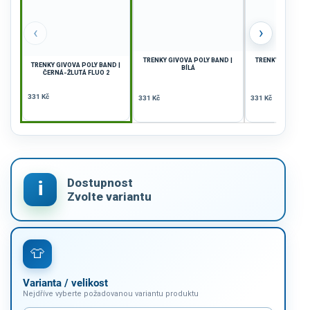
‹
›
TRENKY GIVOVA POLY BAND |
TRENKY GIVOVA P
TRENKY GIVOVA POLY BAND |
BÍLÁ
BÍLÁ-ZL
ČERNÁ-ŽLUTÁ FLUO 2
331 Kč
331 Kč
331 Kč
Varianta / velikost
Nejdříve vyberte požadovanou variantu produktu