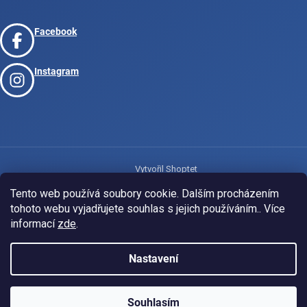
Facebook
Instagram
Vytvořil Shoptet
Tento web používá soubory cookie. Dalším procházením
tohoto webu vyjadřujete souhlas s jejich používáním.. Více
Copyright 2026
www.josport.cz
. Všechna práva vyhrazena.
informací
zde
.
Nastavení
Souhlasím
KLUBOVÁ NABÍDKA