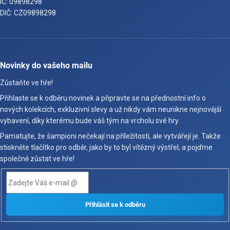
IČ: 09898298
DIČ: CZ09898298
Novinky do vašeho mailu
Zůstaňte ve hře!
Přihlaste se k odběru novinek a připravte se na přednostní info o
nových kolekcích, exkluzivní slevy a už nikdy vám neunikne nejnovější
vybavení, díky kterému bude váš tým na vrcholu své hry.
Pamatujte, že šampioni nečekají na příležitosti, ale vytvářejí je. Takže
stiskněte tlačítko pro odběr, jako by to byl vítězný výstřel, a pojďme
společně zůstat ve hře!