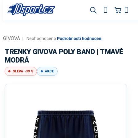
Přejít
na
obsah
GIVOVA
Průměrné
Neohodnoceno
Podrobnosti hodnocení
hodnocení
produktu
TRENKY GIVOVA POLY BAND | TMAVĚ
je
MODRÁ
0,0
z
SLEVA -39 %
AKCE
5
hvězdiček.