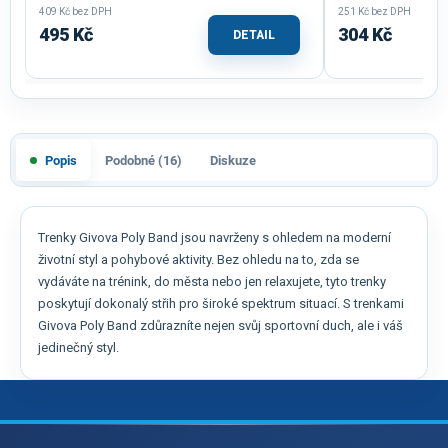
409 Kč bez DPH
251 Kč bez DPH
495 Kč
304 Kč
DETAIL
Popis
Podobné (16)
Diskuze
Trenky Givova Poly Band jsou navrženy s ohledem na moderní
životní styl a pohybové aktivity. Bez ohledu na to, zda se
vydáváte na trénink, do města nebo jen relaxujete, tyto trenky
poskytují dokonalý střih pro široké spektrum situací. S trenkami
Givova Poly Band zdůrazníte nejen svůj sportovní duch, ale i váš
jedinečný styl.