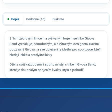
Popis
Podobné (16)
Diskuze
S 1cm žebrovým límcem a vyšívaným logem se triko Givova
Band vyznačuje jednoduchým, ale výrazným designem. Bavlna
používaná Givova na své oblečení je ideální pro sportovce, kteří
hledají lehké a prodyšné látky.
Oživte svůj každodenní i sportovní styl s trikem Givova Band,
které je dokonalým spojením kvality, stylu a pohodlí.
Z
á
p