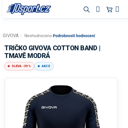
Přejít
na
obsah
GIVOVA
Průměrné
Neohodnoceno
Podrobnosti hodnocení
hodnocení
produktu
TRIČKO GIVOVA COTTON BAND |
je
TMAVĚ MODRÁ
0,0
z
SLEVA -39 %
AKCE
5
hvězdiček.