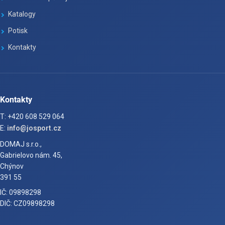
Katalogy
Potisk
Kontakty
Kontakty
T: +420 608 529 064
E:
info@josport.cz
DOMAJ s.r.o.,
Gabrielovo nám. 45,
Chýnov
391 55
IČ: 09898298
DIČ: CZ09898298