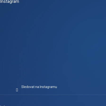
Instagram
a
t
í
Sledovat na Instagramu