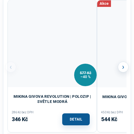
Akce
‹
›
577 Kč
–40 %
MIKINA GIVOVA REVOLUTION | POLOZIP |
MIKINA GIVOVA 5
SVĚTLE MODRÁ
286 Kč bez DPH
450 Kč bez DPH
346 Kč
544 Kč
DETAIL