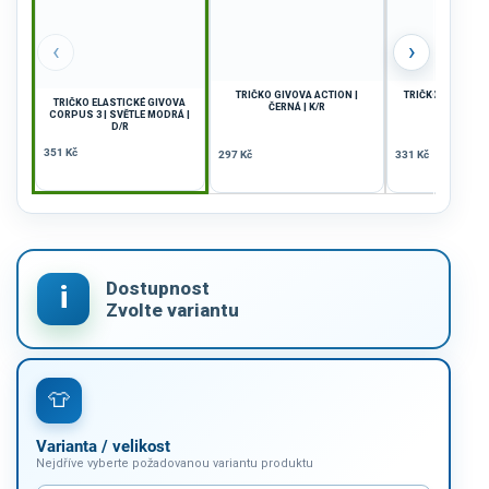
‹
›
TRIČKO GIVOVA ACTION |
TRIČKO GIVOVA P
TRIČKO ELASTICKÉ GIVOVA
ČERNÁ | K/R
TMAVĚ M
CORPUS 3 | SVĚTLE MODRÁ |
D/R
351 Kč
297 Kč
331 Kč
Varianta / velikost
Nejdříve vyberte požadovanou variantu produktu