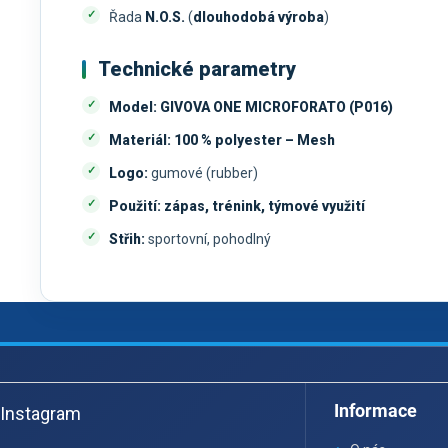
Řada
N.O.S.
(
dlouhodobá výroba
)
Technické parametry
Model:
GIVOVA ONE MICROFORATO (P016)
Materiál:
100 % polyester – Mesh
Logo:
gumové (rubber)
Použití:
zápas, trénink, týmové využití
Střih:
sportovní, pohodlný
Z
á
Informace
Instagram
p