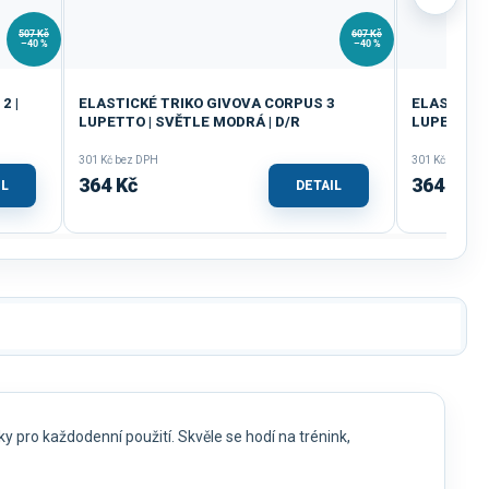
507 Kč
607 Kč
–40 %
–40 %
2 |
ELASTICKÉ TRIKO GIVOVA CORPUS 3
ELASTICKÉ
LUPETTO | SVĚTLE MODRÁ | D/R
LUPETTO |
301 Kč bez DPH
301 Kč bez DP
364 Kč
364 Kč
IL
DETAIL
ky pro každodenní použití. Skvěle se hodí na trénink,