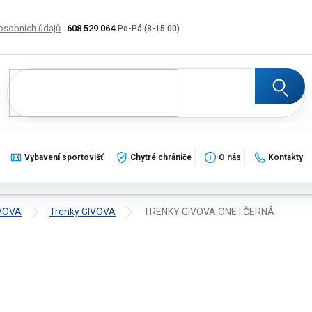
osobních údajů
608 529 064
Výměna, vrácení a reklamace zboží
Katalogy
Potisk
Vybavení sportovišť
Chytré chrániče
O nás
Kontakty
IVOVA
Trenky GIVOVA
TRENKY GIVOVA ONE | ČERNÁ