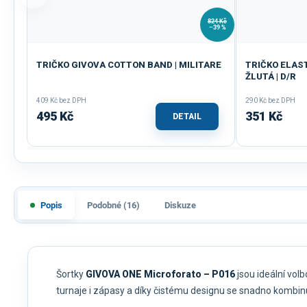
824 Kč
–39 %
TRIČKO GIVOVA COTTON BAND | MILITARE
TRIČKO ELAST
ŽLUTÁ | D/R
409 Kč bez DPH
290 Kč bez DPH
495 Kč
351 Kč
DETAIL
Popis
Podobné (16)
Diskuze
Šortky
GIVOVA ONE Microforato – P016
jsou ideální volb
turnaje i zápasy a díky čistému designu se snadno kombinu