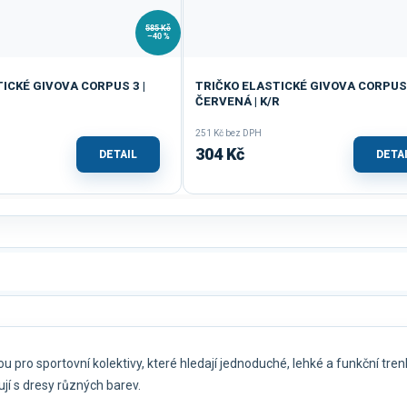
585 Kč
–40 %
ICKÉ GIVOVA CORPUS 3 |
TRIČKO ELASTICKÉ GIVOVA CORPUS 
ČERVENÁ | K/R
251 Kč bez DPH
304 Kč
DETAIL
DETA
ou pro sportovní kolektivy, které hledají jednoduché, lehké a funkční tren
jí s dresy různých barev.