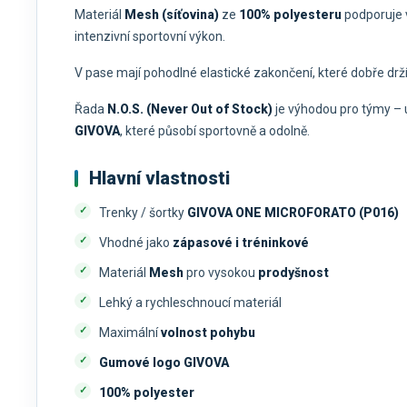
Materiál
Mesh (síťovina)
ze
100% polyesteru
podporuje
intenzivní sportovní výkon.
V pase mají pohodlné elastické zakončení, které dobře drží 
Řada
N.O.S. (Never Out of Stock)
je výhodou pro týmy –
GIVOVA
, které působí sportovně a odolně.
Hlavní vlastnosti
Trenky / šortky
GIVOVA ONE MICROFORATO (P016)
Vhodné jako
zápasové i tréninkové
Materiál
Mesh
pro vysokou
prodyšnost
Lehký a rychleschnoucí materiál
Maximální
volnost pohybu
Gumové logo GIVOVA
100% polyester