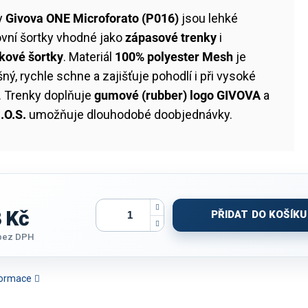
y
Givova ONE Microforato (P016)
jsou lehké
ovní šortky vhodné jako
zápasové trenky
i
nkové šortky
. Materiál
100% polyester Mesh
je
ný, rychle schne a zajišťuje pohodlí i při vysoké
. Trenky doplňuje
gumové (rubber) logo GIVOVA
a
.O.S.
umožňuje dlouhodobé doobjednávky.
 Kč
PŘIDAT DO KOŠÍKU
bez DPH
nformace