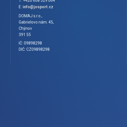
T: +420 608 529 064
E:
info@josport.cz
DOMAJ s.r.o.,
Gabrielovo nám. 45,
Chýnov
391 55
IČ: 09898298
DIČ: CZ09898298