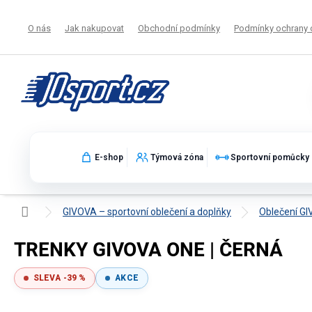
Přejít
na
O nás
Jak nakupovat
Obchodní podmínky
Podmínky ochrany 
obsah
E-shop
Týmová zóna
Sportovní pomůcky
Domů
GIVOVA – sportovní oblečení a doplňky
Oblečení G
TRENKY GIVOVA ONE | ČERNÁ
SLEVA -39 %
AKCE