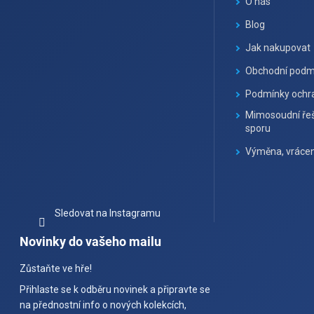
a
O nás
t
Blog
í
Jak nakupovat
Obchodní podm
Podmínky ochra
Mimosoudní řeš
sporu
Výměna, vrácen
Sledovat na Instagramu
Novinky do vašeho mailu
Zůstaňte ve hře!
Přihlaste se k odběru novinek a připravte se
na přednostní info o nových kolekcích,