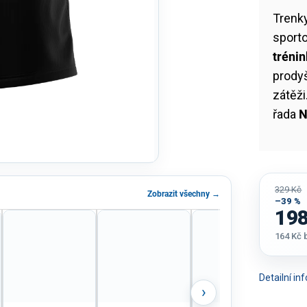
Trenk
sport
tréni
prodyš
zátěži
řada
N
329 Kč
Zobrazit všechny →
–39 %
198
164 Kč
Měrná
cena:
Detailní i
›