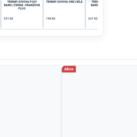
TRENKY GIVOVA POLY
TRENKY GIVOVA ONE | BÍLÁ
TRENKY GIVOVA POLY
TR
BAND | ČERNÁ-ORANŽOVÁ
BAND | SVĚTLE MODRÁ
FLUO
331 Kč
198 Kč
331 Kč
198 
Akce