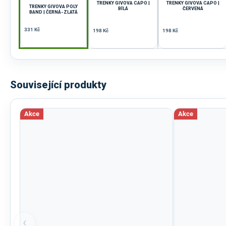
TRENKY GIVOVA CAPO |
TRENKY GIVOVA CAPO |
TRENKY GIVOVA POLY
BÍLÁ
ČERVENÁ
BAND | ČERNÁ-ZLATÁ
331 Kč
198 Kč
198 Kč
Související produkty
Akce
Akce
‹