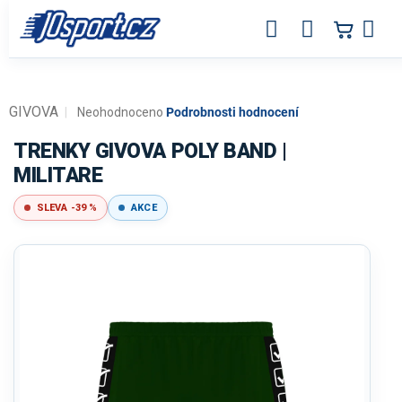
Přejít
na
obsah
GIVOVA
Průměrné
Neohodnoceno
Podrobnosti hodnocení
hodnocení
produktu
TRENKY GIVOVA POLY BAND |
je
MILITARE
0,0
z
SLEVA -39 %
AKCE
5
hvězdiček.