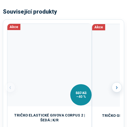
Související produkty
Akce
Akce
‹
›
507 Kč
–40 %
TRIČKO ELASTICKÉ GIVOVA CORPUS 2 |
TRIČKO GIVOV
ŠEDÁ | K/R