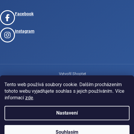
Facebook
Instagram
Vytvořil Shoptet
Tento web používá soubory cookie. Dalším procházením
tohoto webu vyjadřujete souhlas s jejich používáním.. Více
Copyright 2026
www.josport.cz
. Všechna práva vyhrazena.
informací
zde
.
Nastavení
Souhlasím
KLUBOVÁ NABÍDKA