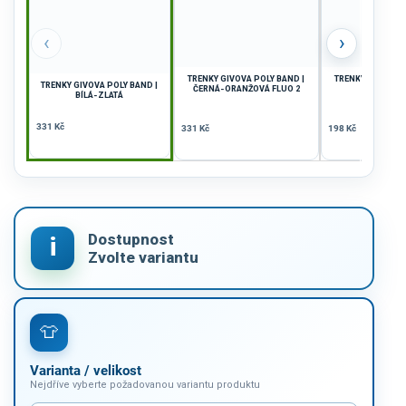
‹
›
TRENKY GIVOVA POLY BAND |
TRENKY GIVOVA O
TRENKY GIVOVA POLY BAND |
ČERNÁ-ORANŽOVÁ FLUO 2
BÍLÁ-ZLATÁ
331 Kč
331 Kč
198 Kč
Varianta / velikost
Nejdříve vyberte požadovanou variantu produktu