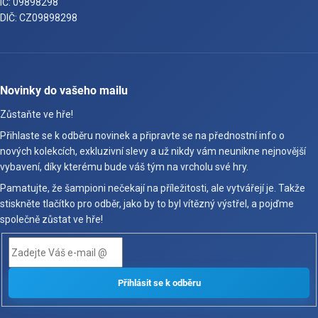
IČ: 09898298
DIČ: CZ09898298
Novinky do vašeho mailu
Zůstaňte ve hře!
Přihlaste se k odběru novinek a připravte se na přednostní info o
nových kolekcích, exkluzivní slevy a už nikdy vám neunikne nejnovější
vybavení, díky kterému bude váš tým na vrcholu své hry.
Pamatujte, že šampioni nečekají na příležitosti, ale vytvářejí je. Takže
stiskněte tlačítko pro odběr, jako by to byl vítězný výstřel, a pojďme
společně zůstat ve hře!