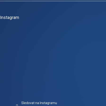
Z
á
p
Instagram
a
t
í
Sledovat na Instagramu