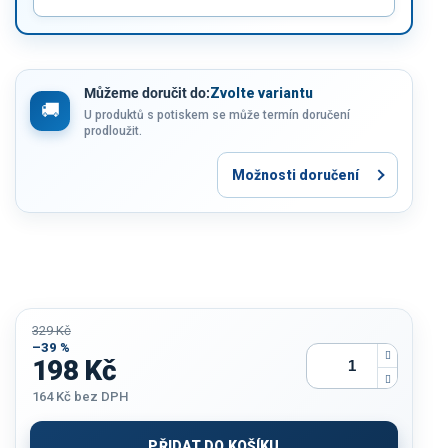
Můžeme doručit do:
Zvolte variantu
U produktů s potiskem se může termín doručení
prodloužit.
Možnosti doručení
329 Kč
–39 %
198 Kč
164 Kč
bez DPH
Měrná
cena:
PŘIDAT DO KOŠÍKU