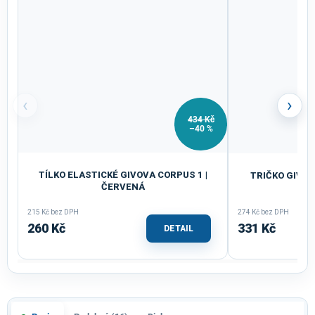
‹
›
434 Kč
–40 %
TÍLKO ELASTICKÉ GIVOVA CORPUS 1 |
TRIČKO GIVOV
ČERVENÁ
RŮ
215 Kč bez DPH
274 Kč bez DPH
260 Kč
331 Kč
DETAIL