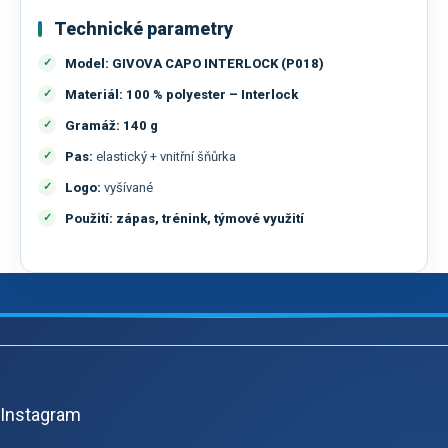
Technické parametry
Model:
GIVOVA CAPO INTERLOCK (P018)
Materiál:
100 % polyester – Interlock
Gramáž:
140 g
Pas:
elastický + vnitřní šňůrka
Logo:
vyšívané
Použití:
zápas, trénink, týmové využití
Z
á
p
Instagram
a