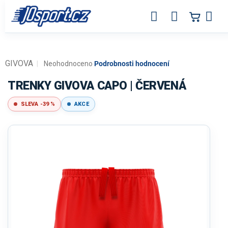
Přejít
na
obsah
GIVOVA
Průměrné
Neohodnoceno
Podrobnosti hodnocení
hodnocení
produktu
TRENKY GIVOVA CAPO | ČERVENÁ
je
0,0
SLEVA -39 %
AKCE
z
5
hvězdiček.