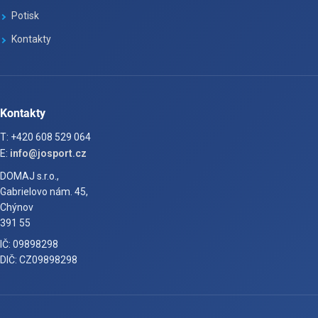
Potisk
Kontakty
Kontakty
T: +420 608 529 064
E:
info@josport.cz
DOMAJ s.r.o.,
Gabrielovo nám. 45,
Chýnov
391 55
IČ: 09898298
DIČ: CZ09898298