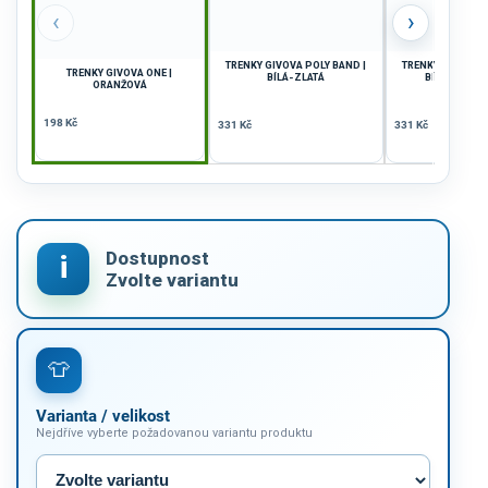
‹
›
TRENKY GIVOVA POLY BAND |
TRENKY GIVOVA P
TRENKY GIVOVA ONE |
BÍLÁ-ZLATÁ
BÍLÁ-RŮŽOV
ORANŽOVÁ
198 Kč
331 Kč
331 Kč
Varianta / velikost
Nejdříve vyberte požadovanou variantu produktu