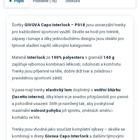
Popis
Podobné (16)
Diskuze
Šortky
GIVOVA Capo Interlock – P018
jsou univerzální trenky
pro každodenní sportovní využití. Skvěle se hodí pro trénink,
zápasy i turnaje a díky jednoduchému designu jsou ideální pro
týmové sladění napříč věkovými kategoriemi.
Materiál
Interlock
ze
100% polyesteru
s gramáží
140 g
zajišťuje výbornou kombinaci lehkosti, odolnosti a komfortu.
Trenky jsou příjemné na těle, dobře drží tvar a zvládnou i
pravidelnou sportovní zátěž.
V pase mají trenky
elastický lem
doplněný o
vnitřní šňůrku
(lacetto interno)
, díky které si je snadno přizpůsobíš pro pevné
a pohodlné usazení. Střih je navržený tak, aby poskytoval
maximální
volnost pohybu
při sprintu, změnách směru i
kontaktu ve hře.
Trenky jsou vhodné jako součást kompletní výbavy – skvěle se
kombinují s dresy
Givova Capo Interlock
a dalšími týmovými