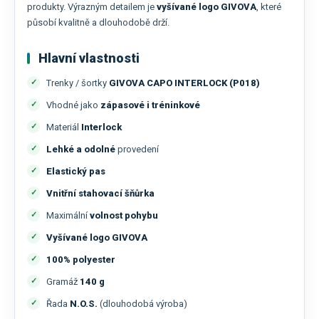
produkty. Výrazným detailem je
vyšívané logo GIVOVA
, které
působí kvalitně a dlouhodobě drží.
Hlavní vlastnosti
Trenky / šortky
GIVOVA CAPO INTERLOCK (P018)
Vhodné jako
zápasové i tréninkové
Materiál
Interlock
Lehké a odolné
provedení
Elastický pas
Vnitřní stahovací šňůrka
Maximální
volnost pohybu
Vyšívané logo GIVOVA
100% polyester
Gramáž
140 g
Řada
N.O.S.
(dlouhodobá výroba)