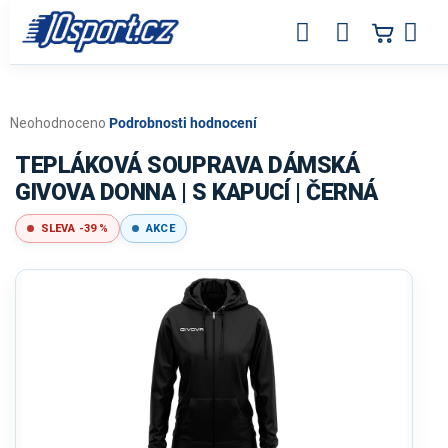
Přejít
na
obsah
Průměrné
Neohodnoceno
Podrobnosti hodnocení
hodnocení
produktu
TEPLÁKOVÁ SOUPRAVA DÁMSKÁ
je
GIVOVA DONNA | S KAPUCÍ | ČERNÁ
0,0
z
SLEVA -39 %
AKCE
5
hvězdiček.