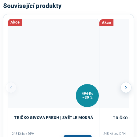
Související produkty
Akce
Akce
‹
›
494 Kč
–39 %
TRIČKO GIVOVA FRESH | SVĚTLE MODRÁ
TRIČKO GIV
245 Kč bez DPH
245 Kč bez DPH