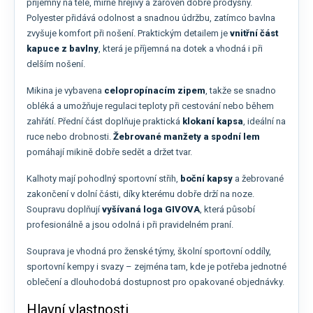
příjemný na těle, mírně hřejivý a zároveň dobře prodyšný.
Polyester přidává odolnost a snadnou údržbu, zatímco bavlna
zvyšuje komfort při nošení. Praktickým detailem je
vnitřní část
kapuce z bavlny
, která je příjemná na dotek a vhodná i při
delším nošení.
Mikina je vybavena
celopropínacím zipem
, takže se snadno
obléká a umožňuje regulaci teploty při cestování nebo během
zahřátí. Přední část doplňuje praktická
klokaní kapsa
, ideální na
ruce nebo drobnosti.
Žebrované manžety a spodní lem
pomáhají mikině dobře sedět a držet tvar.
Kalhoty mají pohodlný sportovní střih,
boční kapsy
a žebrované
zakončení v dolní části, díky kterému dobře drží na noze.
Soupravu doplňují
vyšívaná loga GIVOVA
, která působí
profesionálně a jsou odolná i při pravidelném praní.
Souprava je vhodná pro ženské týmy, školní sportovní oddíly,
sportovní kempy i svazy – zejména tam, kde je potřeba jednotné
oblečení a dlouhodobá dostupnost pro opakované objednávky.
Hlavní vlastnosti