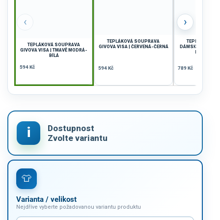
‹
›
TEPLÁKOVÁ SOUPRAVA
TEPLÁKOVÁ S
TEPLÁKOVÁ SOUPRAVA
GIVOVA VISA | ČERVENÁ-ČERNÁ
DÁMSKÁ GIVOVA D
GIVOVA VISA | TMAVĚ MODRÁ-
FIALOVÁ-Č
BÍLÁ
594 Kč
594 Kč
789 Kč
Varianta / velikost
Nejdříve vyberte požadovanou variantu produktu