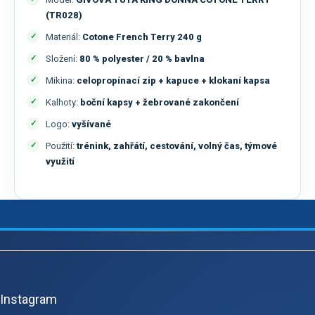
(TR028)
Materiál:
Cotone French Terry 240 g
Složení:
80 % polyester / 20 % bavlna
Mikina:
celopropínací zip + kapuce + klokaní kapsa
Kalhoty:
boční kapsy + žebrované zakončení
Logo:
vyšívané
Použití:
trénink, zahřátí, cestování, volný čas, týmové
využití
Z
á
p
Instagram
a