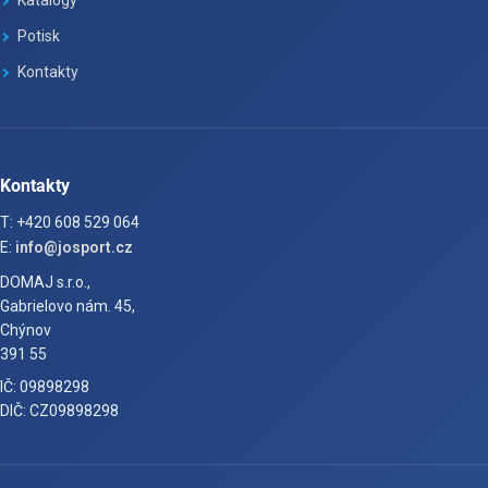
Katalogy
Potisk
Kontakty
Kontakty
T: +420 608 529 064
E:
info@josport.cz
DOMAJ s.r.o.,
Gabrielovo nám. 45,
Chýnov
391 55
IČ: 09898298
DIČ: CZ09898298