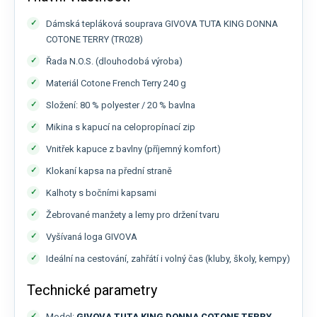
Dámská tepláková souprava GIVOVA TUTA KING DONNA
COTONE TERRY (TR028)
Řada N.O.S. (dlouhodobá výroba)
Materiál Cotone French Terry 240 g
Složení: 80 % polyester / 20 % bavlna
Mikina s kapucí na celopropínací zip
Vnitřek kapuce z bavlny (příjemný komfort)
Klokaní kapsa na přední straně
Kalhoty s bočními kapsami
Žebrované manžety a lemy pro držení tvaru
Vyšívaná loga GIVOVA
Ideální na cestování, zahřátí i volný čas (kluby, školy, kempy)
Technické parametry
Model:
GIVOVA TUTA KING DONNA COTONE TERRY