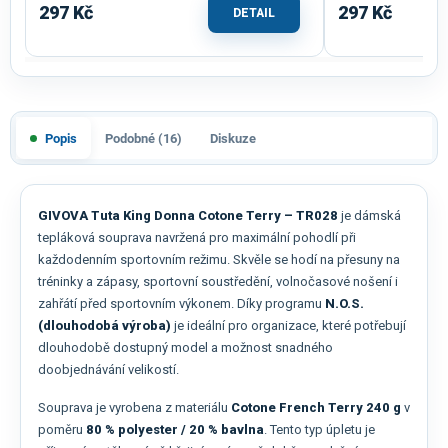
297 Kč
297 Kč
DETAIL
Popis
Podobné (16)
Diskuze
GIVOVA Tuta King Donna Cotone Terry – TR028
je dámská
tepláková souprava navržená pro maximální pohodlí při
každodenním sportovním režimu. Skvěle se hodí na přesuny na
tréninky a zápasy, sportovní soustředění, volnočasové nošení i
zahřátí před sportovním výkonem. Díky programu
N.O.S.
(dlouhodobá výroba)
je ideální pro organizace, které potřebují
dlouhodobě dostupný model a možnost snadného
doobjednávání velikostí.
Souprava je vyrobena z materiálu
Cotone French Terry 240 g
v
poměru
80 % polyester / 20 % bavlna
. Tento typ úpletu je