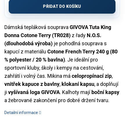
cena:
PŘIDAT DO KOŠÍKU
Dámská tepláková souprava
GIVOVA Tuta King
Donna Cotone Terry (TR028)
z řady
N.O.S.
(dlouhodobá výroba)
je pohodlná souprava s
kapucí z materiálu
Cotone French Terry 240 g (80
% polyester / 20 % bavlna)
. Je ideální pro
sportovní kluby, školy i kempy na cestování,
zahřátí i volný čas. Mikina má
celopropínací zip
,
vnitřek kapuce z bavlny
,
klokaní kapsu
, a doplňují
ji
vyšívaná loga GIVOVA
. Kalhoty mají
boční kapsy
a žebrované zakončení pro dobré držení tvaru.
Detailní informace