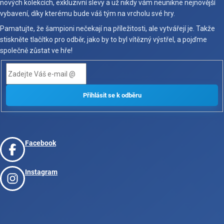
nových kolekcích, exkluzivní slevy a už nikdy vám neunikne nejnovější
vybavení, díky kterému bude váš tým na vrcholu své hry.
Pamatujte, že šampioni nečekají na příležitosti, ale vytvářejí je. Takže
stiskněte tlačítko pro odběr, jako by to byl vítězný výstřel, a pojďme
společně zůstat ve hře!
Facebook
Instagram