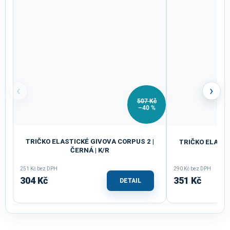
‹
›
507 Kč
–40 %
TRIČKO ELASTICKÉ GIVOVA CORPUS 2 |
TRIČKO ELASTI
ČERNÁ | K/R
Š
251 Kč bez DPH
290 Kč bez DPH
304 Kč
351 Kč
DETAIL