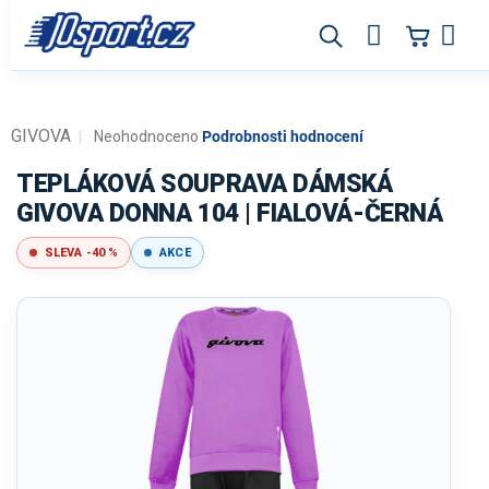
Přejít
na
obsah
GIVOVA
Průměrné
Neohodnoceno
Podrobnosti hodnocení
hodnocení
produktu
TEPLÁKOVÁ SOUPRAVA DÁMSKÁ
je
GIVOVA DONNA 104 | FIALOVÁ-ČERNÁ
0,0
z
SLEVA -40 %
AKCE
5
hvězdiček.