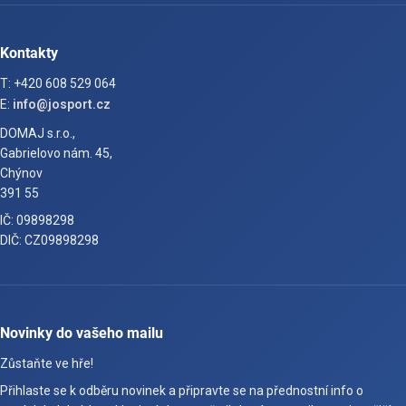
Kontakty
T: +420 608 529 064
E:
info@josport.cz
DOMAJ s.r.o.,
Gabrielovo nám. 45,
Chýnov
391 55
IČ: 09898298
DIČ: CZ09898298
Novinky do vašeho mailu
Zůstaňte ve hře!
Přihlaste se k odběru novinek a připravte se na přednostní info o