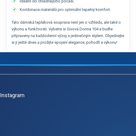
Ideální do chladnějšího počasí.
Kombinace materiálů pro optimální tepelný komfort.
Tato dámská tepláková souprava není jen o vzhledu, ale také o
výkonu a funkčnosti. Vyberte si Givova Donna 104 a buďte
připraveny na každodenní výzvy s jedinečným stylem. Objednejte
si ji ještě dnes a prožijte spojení elegance, pohodlí a výkonu!
Z
á
p
Instagram
a
t
í