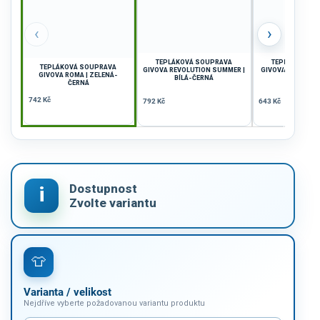
‹
›
TEPLÁKOVÁ SOUPRAVA
TEPLÁKOVÁ S
TEPLÁKOVÁ SOUPRAVA
GIVOVA REVOLUTION SUMMER |
GIVOVA VISA | T
GIVOVA ROMA | ZELENÁ-
BÍLÁ-ČERNÁ
ŽLUTÁ F
ČERNÁ
742 Kč
792 Kč
643 Kč
Varianta / velikost
Nejdříve vyberte požadovanou variantu produktu