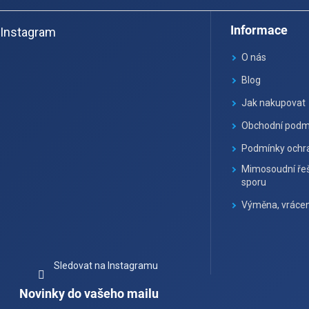
á
Informace
Instagram
p
a
O nás
t
Blog
í
Jak nakupovat
Obchodní podm
Podmínky ochra
Mimosoudní řeš
sporu
Výměna, vrácen
Sledovat na Instagramu
Novinky do vašeho mailu