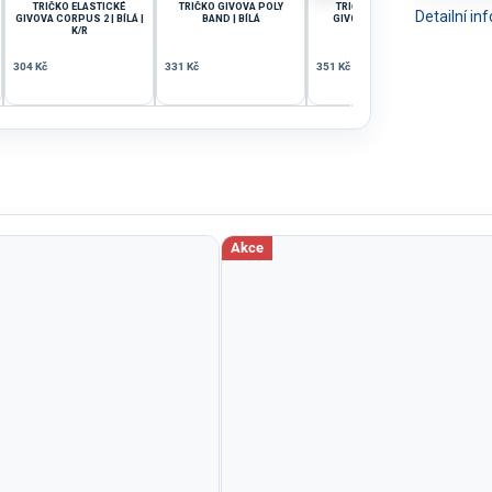
TRIČKO ELASTICKÉ
TRIČKO GIVOVA POLY
TRIČKO ELASTICKÉ
TRI
Detailní i
GIVOVA CORPUS 2 | BÍLÁ |
BAND | BÍLÁ
GIVOVA CORPUS 3 |
K/R
ČERNÁ | D/R
304 Kč
331 Kč
351 Kč
297 
Akce