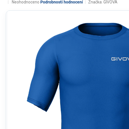
Průměrné
Neohodnoceno
Podrobnosti hodnocení
Značka:
GIVOVA
hodnocení
produktu
je
0,0
z
5
hvězdiček.