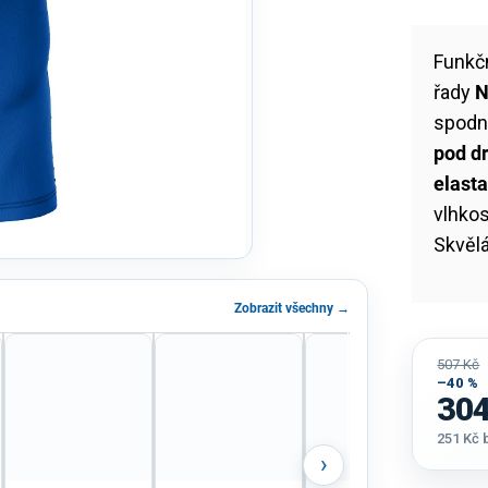
Funkč
řady
N
spodní
pod d
elast
vlhkos
Skvělá
Zobrazit všechny →
507 Kč
–40 %
304
251 Kč
Měrná
›
cena: