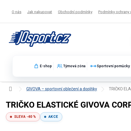
Přejít
na
O nás
Jak nakupovat
Obchodní podmínky
Podmínky ochrany 
obsah
E-shop
Týmová zóna
Sportovní pomůcky
Domů
GIVOVA – sportovní oblečení a doplňky
TRIČKO ELA
TRIČKO ELASTICKÉ GIVOVA CORP
SLEVA -40 %
AKCE