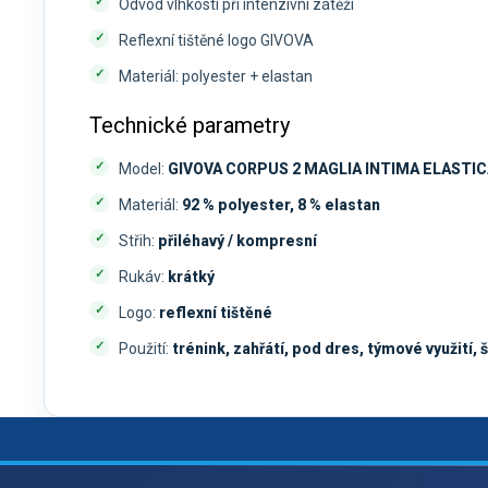
Odvod vlhkosti při intenzivní zátěži
Reflexní tištěné logo GIVOVA
Materiál: polyester + elastan
Technické parametry
Model:
GIVOVA CORPUS 2 MAGLIA INTIMA ELASTIC
Materiál:
92 % polyester, 8 % elastan
Střih:
přiléhavý / kompresní
Rukáv:
krátký
Logo:
reflexní tištěné
Použití:
trénink, zahřátí, pod dres, týmové využití, 
Z