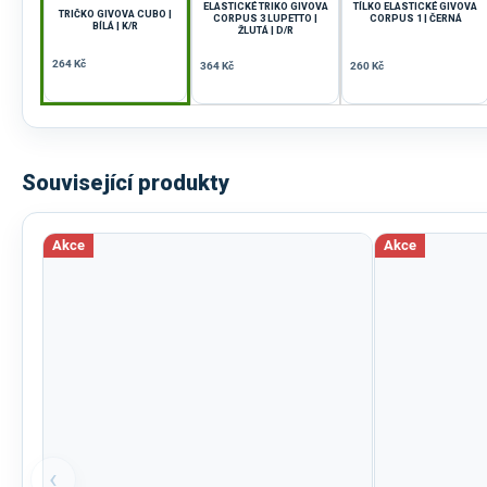
ELASTICKÉ TRIKO GIVOVA
TÍLKO ELASTICKÉ GIVOVA
TRIČKO GIVOVA CUBO |
CORPUS 3 LUPETTO |
CORPUS 1 | ČERNÁ
BÍLÁ | K/R
ŽLUTÁ | D/R
264 Kč
364 Kč
260 Kč
Související produkty
Akce
Akce
‹