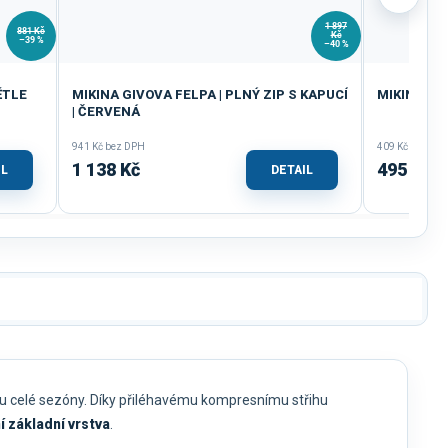
1 897
881 Kč
Kč
–39 %
–40 %
ĚTLE
MIKINA GIVOVA FELPA | PLNÝ ZIP S KAPUCÍ
MIKINA GI
| ČERVENÁ
941 Kč bez DPH
409 Kč bez DP
1 138 Kč
495 Kč
IL
DETAIL
ěhu celé sezóny. Díky přiléhavému kompresnímu střihu
í základní vrstva
.