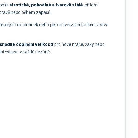
 tomu
elastické, pohodlné a tvarově stálé
, přitom
 přípravě nebo během zápasů.
do teplejších podmínek nebo jako univerzální funkční vrstva
snadné doplnění velikostí
pro nové hráče, žáky nebo
bilní výbavu v každé sezóně.