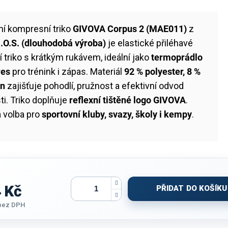
ní kompresní triko
GIVOVA Corpus 2 (MAE011)
z
.O.S. (dlouhodobá výroba)
je elastické přiléhavé
 triko s krátkým rukávem, ideální jako
termoprádlo
res
pro trénink i zápas. Materiál
92 % polyester, 8 %
an
zajišťuje pohodlí, pružnost a efektivní odvod
ti. Triko doplňuje
reflexní tištěné logo GIVOVA
.
 volba pro
sportovní kluby, svazy, školy i kempy
.
 Kč
PŘIDAT DO KOŠÍKU
bez DPH