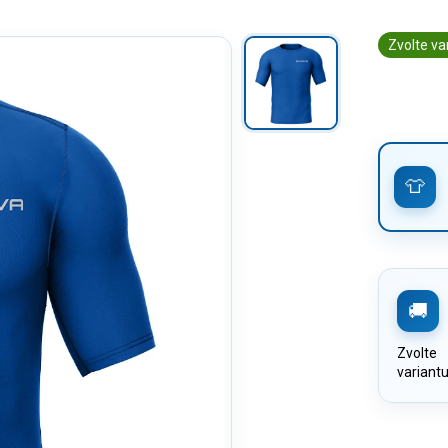
Zvolte va
Zvolte
variant