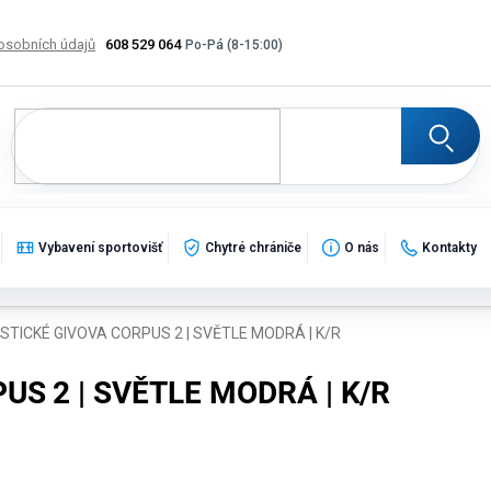
osobních údajů
608 529 064
Výměna, vrácení a reklamace zboží
Katalogy
Potisk
Vybavení sportovišť
Chytré chrániče
O nás
Kontakty
STICKÉ GIVOVA CORPUS 2 | SVĚTLE MODRÁ | K/R
US 2 | SVĚTLE MODRÁ | K/R