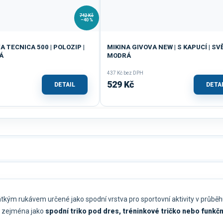
742 Kč
–40 %
A TECNICA 500 | POLOZIP |
MIKINA GIVOVA NEW | S KAPUCÍ | SV
Á
MODRÁ
437 Kč bez DPH
529 Kč
DETAIL
DETA
rátkým rukávem určené jako spodní vrstva pro sportovní aktivity v průb
se zejména jako
spodní triko pod dres, tréninkové tričko nebo funkčn