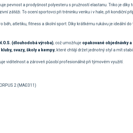
je pevnost a prodyšnost polyesteru s pružností elastanu. Triko je díky
nzivní zátěži. To ocení sportovci při tréninku venku i v hale, při kondiční
ro běh, atletiku, fitness a školní sport. Díky krátkému rukávu je ideální 
N.O.S. (dlouhodobá výroba)
, což umožňuje
opakované objednávky a 
 kluby, svazy, školy a kempy
, které chtějí držet jednotný styl a mít sta
šuje viditelnost a zároveň působí profesionálně při týmovém využití.
 CORPUS 2 (MAE011)