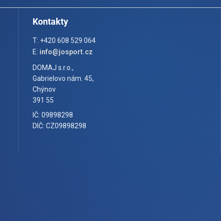
Kontakty
T: +420 608 529 064
E:
info@josport.cz
DOMAJ s.r.o.,
Gabrielovo nám. 45,
Chýnov
391 55
IČ: 09898298
DIČ: CZ09898298