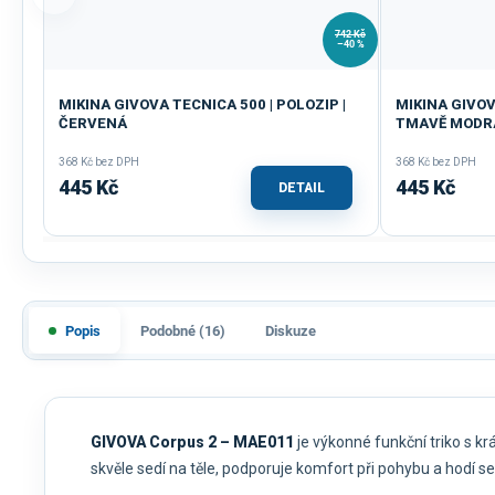
742 Kč
–40 %
MIKINA GIVOVA TECNICA 500 | POLOZIP |
MIKINA GIVOV
ČERVENÁ
TMAVĚ MODR
368 Kč bez DPH
368 Kč bez DPH
445 Kč
445 Kč
DETAIL
Popis
Podobné (16)
Diskuze
GIVOVA Corpus 2 – MAE011
je výkonné funkční triko s k
skvěle sedí na těle, podporuje komfort při pohybu a hodí 