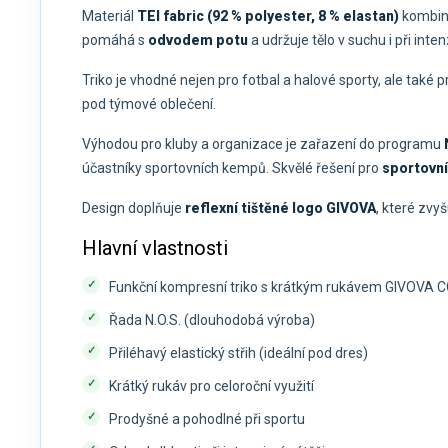
Materiál
TEI fabric (92 % polyester, 8 % elastan)
kombinu
pomáhá s
odvodem potu
a udržuje tělo v suchu i při inte
Triko je vhodné nejen pro fotbal a halové sporty, ale také p
pod týmové oblečení.
Výhodou pro kluby a organizace je zařazení do programu
účastníky sportovních kempů. Skvělé řešení pro
sportovní
Design doplňuje
reflexní tištěné logo GIVOVA
, které zvy
Hlavní vlastnosti
Funkční kompresní triko s krátkým rukávem GIVOVA
Řada N.O.S. (dlouhodobá výroba)
Přiléhavý elastický střih (ideální pod dres)
Krátký rukáv pro celoroční využití
Prodyšné a pohodlné při sportu