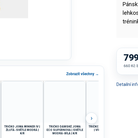
Páns
lehkos
trénin
799
660 Kč
Měrná
Zobrazit všechny →
cena:
Detailní i
›
TRIČKO JOMA WINNER IV |
TRIČKO DÁMSKÉ JOMA
TRIČKO JOMA TOLETUM VII
TRIČ
ŽLUTÁ-SVĚTLE MODRÁ |
ECO SUPERNOVA | SVĚTLE
| VÍNOVÁ-BÍLÁ | K/R
|
K/R
MODRÁ-BÍLÁ | K/R