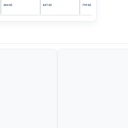
484 Kč
847 Kč
799 Kč
1 27