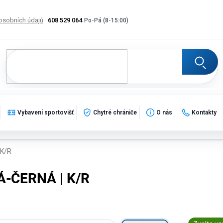
osobních údajů
608 529 064
Výměna, vrácení a reklamace zboží
Katalogy
Potisk
Vybavení sportovišť
Chytré chrániče
O nás
Kontakty
 K/R
Á-ČERNÁ | K/R