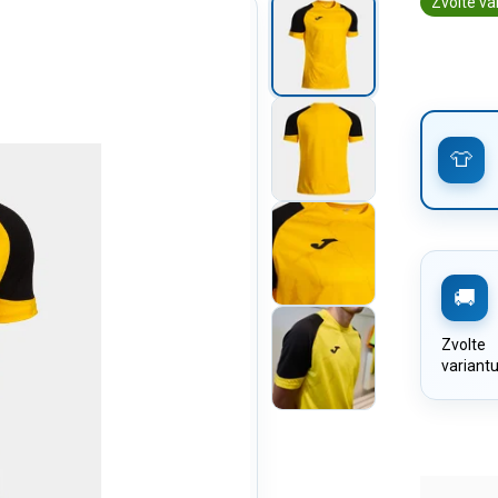
Zvolte va
Zvolte
variant