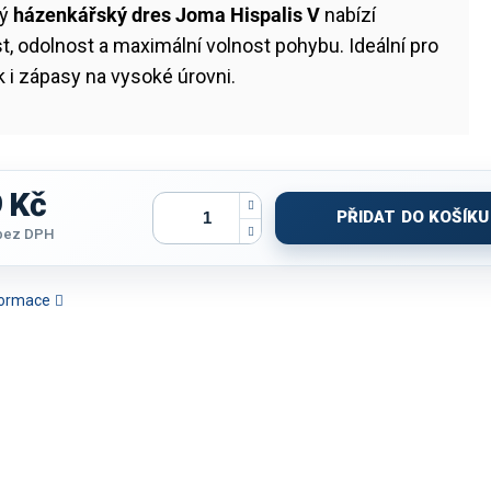
ký
házenkářský dres Joma Hispalis V
nabízí
t, odolnost a maximální volnost pohybu. Ideální pro
k i zápasy na vysoké úrovni.
 Kč
PŘIDAT DO KOŠÍKU
bez DPH
nformace
KO JOMA PROTEAM III
TRIČKO JOMA DANUBIO IV
TRIČKO JOMA TOLETUM V |
TRIČ
 ČERNÁ-ZLATÁ | K/R
| BÍLÁ-ČERVENÁ | K/R
ZELENÁ | K/R
CHAMPIO
ČERVENÁ-