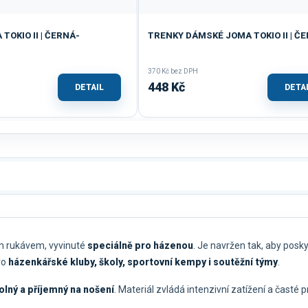
TOKIO II | ČERNÁ-
TRENKY DÁMSKÉ JOMA TOKIO II | Č
370 Kč bez DPH
448 Kč
DETAIL
DETA
ým rukávem, vyvinuté
speciálně pro házenou
. Je navržen tak, aby posk
pro
házenkářské kluby, školy, sportovní kempy i soutěžní týmy
.
olný a příjemný na nošení
. Materiál zvládá intenzivní zatížení a časté p