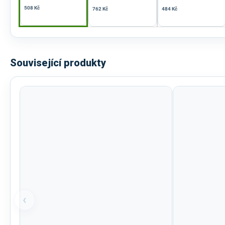
508 Kč
762 Kč
484 Kč
Související produkty
‹