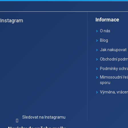
Z
á
Informace
Instagram
p
a
O nás
t
Blog
í
Jak nakupovat
Obchodní podm
Podmínky ochra
Mimosoudní řeš
sporu
Výměna, vrácen
Sledovat na Instagramu