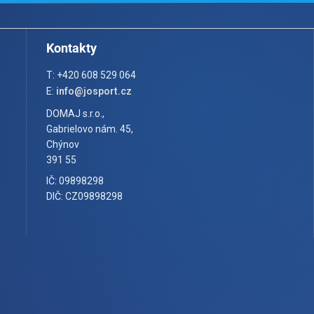
Kontakty
T: +420 608 529 064
E:
info@josport.cz
DOMAJ s.r.o.,
Gabrielovo nám. 45,
Chýnov
391 55
IČ: 09898298
DIČ: CZ09898298