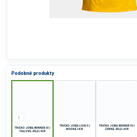
Podobné produkty
‹
TRIČKO JOMA LION II |
TRIČKO JOMA WINNER IV |
TRIČKO JOMA WINNER III |
MODRÁ | K/R
ČERNÁ-BÍLÁ | K/R
FIALOVÁ-BÍLÁ | K/R