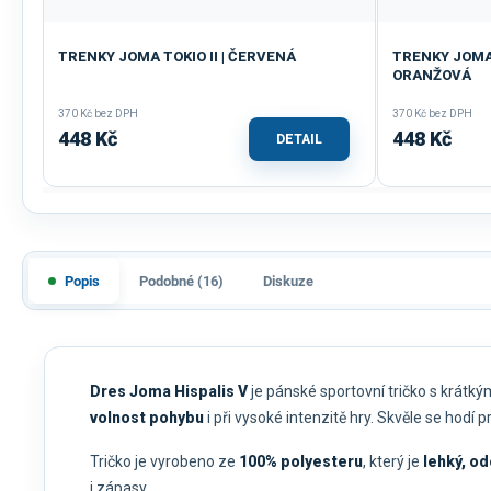
TRENKY JOMA TOKIO II | ČERVENÁ
TRENKY JOMA 
ORANŽOVÁ
370 Kč bez DPH
370 Kč bez DPH
448 Kč
448 Kč
DETAIL
Popis
Podobné (16)
Diskuze
Dres Joma Hispalis V
je pánské sportovní tričko s krátk
volnost pohybu
i při vysoké intenzitě hry. Skvěle se hodí 
Tričko je vyrobeno ze
100% polyesteru
, který je
lehký, od
i zápasy.