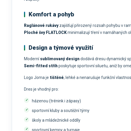
Komfort a pohyb
Raglánové rukávy
zajišťují přirozený rozsah pohybu v rame
Ploché švy FLATLOCK
minimalizují tření v namáhaných ob
Design a týmové využití
Moderní
sublimovaný design
dodává dresu dynamický spor
Semi-fitted střih
poskytuje sportovní siluetu, aniž by ome
Logo Joma je
tištěné
, lehké a nenarušuje funkční vlastnos
Dres je vhodný pro:
házenou (trénink i zápasy)
sportovní kluby a soutěžní týmy
školy a mládežnické oddíly
sportovní kempy a turnaje