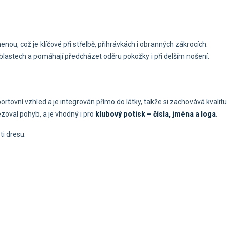
nou, což je klíčové při střelbě, přihrávkách i obranných zákrocích.
lastech a pomáhají předcházet oděru pokožky i při delším nošení.
tovní vzhled a je integrován přímo do látky, takže si zachovává kvalit
zoval pohyb, a je vhodný i pro
klubový potisk – čísla, jména a loga
.
ti dresu.