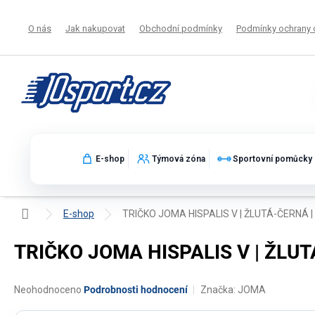
Přejít
na
O nás
Jak nakupovat
Obchodní podmínky
Podmínky ochrany 
obsah
E-shop
Týmová zóna
Sportovní pomůcky
Domů
E-shop
TRIČKO JOMA HISPALIS V | ŽLUTÁ-ČERNÁ |
TRIČKO JOMA HISPALIS V | ŽLUT
Průměrné
Neohodnoceno
Podrobnosti hodnocení
Značka:
JOMA
hodnocení