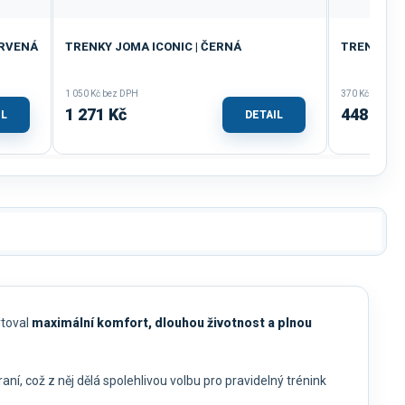
ERVENÁ
TRENKY JOMA ICONIC | ČERNÁ
TRENKY JOM
1 050 Kč bez DPH
370 Kč bez DP
1 271 Kč
448 Kč
IL
DETAIL
ytoval
maximální komfort, dlouhou životnost a plnou
raní, což z něj dělá spolehlivou volbu pro pravidelný trénink