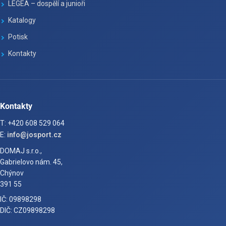
LEGEA – dospělí a junioři
Katalogy
Potisk
Kontakty
Kontakty
T: +420 608 529 064
E:
info@josport.cz
DOMAJ s.r.o.,
Gabrielovo nám. 45,
Chýnov
391 55
IČ: 09898298
DIČ: CZ09898298