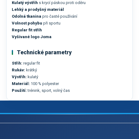
Kulatý výstřih
s krycí páskou proti oděru
Lehký a prodyšný materiál
Odolná tkanina
pro časté používání
Volnost pohybu
při sportu
Regular fit střih
Vyšívané logo Joma
Technické parametry
Střih:
regular fit
Rukáv:
krátký
Výstřih:
kulatý
Materiál:
100 % polyester
Použití:
trénink, sport, volný čas
Z
á