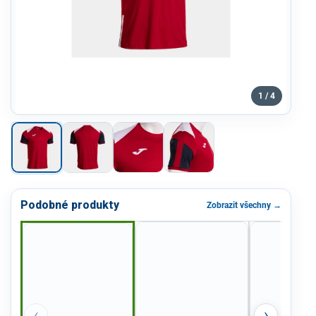
1 / 4
Podobné produkty
Zobrazit všechny →
‹
›