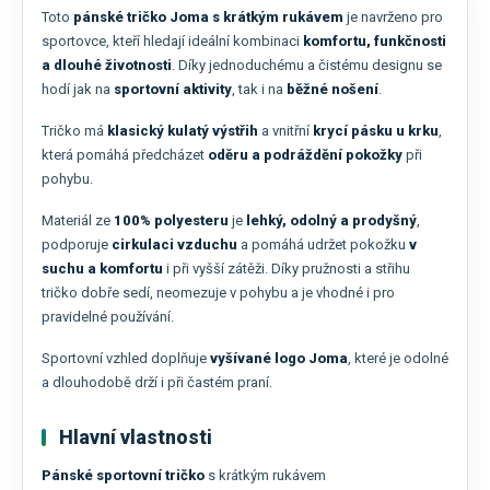
Toto
pánské tričko Joma s krátkým rukávem
je navrženo pro
sportovce, kteří hledají ideální kombinaci
komfortu, funkčnosti
a dlouhé životnosti
. Díky jednoduchému a čistému designu se
hodí jak na
sportovní aktivity
, tak i na
běžné nošení
.
Tričko má
klasický kulatý výstřih
a vnitřní
krycí pásku u krku
,
která pomáhá předcházet
oděru a podráždění pokožky
při
pohybu.
Materiál ze
100% polyesteru
je
lehký, odolný a prodyšný
,
podporuje
cirkulaci vzduchu
a pomáhá udržet pokožku
v
suchu a komfortu
i při vyšší zátěži. Díky pružnosti a střihu
tričko dobře sedí, neomezuje v pohybu a je vhodné i pro
pravidelné používání.
Sportovní vzhled doplňuje
vyšívané logo Joma
, které je odolné
a dlouhodobě drží i při častém praní.
Hlavní vlastnosti
Pánské sportovní tričko
s krátkým rukávem