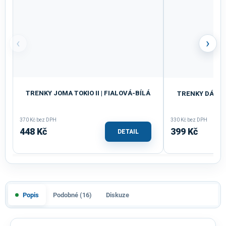
‹
›
TRENKY JOMA TOKIO II | FIALOVÁ-BÍLÁ
TRENKY DÁMSK
370 Kč bez DPH
330 Kč bez DPH
448 Kč
399 Kč
DETAIL
Popis
Podobné (16)
Diskuze