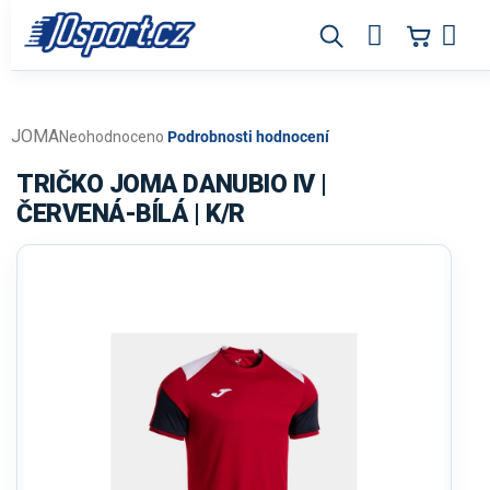
Přejít
na
obsah
JOMA
Průměrné
Neohodnoceno
Podrobnosti hodnocení
hodnocení
produktu
TRIČKO JOMA DANUBIO IV |
je
ČERVENÁ-BÍLÁ | K/R
0,0
z
5
hvězdiček.