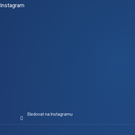
p
Instagram
a
t
í
Sledovat na Instagramu