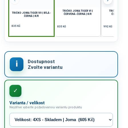
TRIČKO JOMA TIGER VI |
TRIČKO JOMA F
TRIČKO JOMA TIGER VII | BÍLÁ-
ČERVENÁ-ČERNÁ | K/R
ČERVENÁ-BÍL
ČERNÁ | K/R
835 Kč
835 Kč
992 Kč
Varianta / velikost
Nejdříve vyberte požadovanou variantu produktu