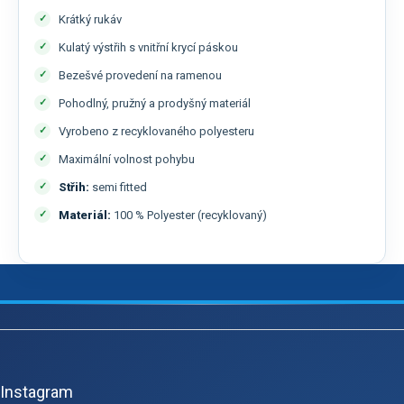
Krátký rukáv
Kulatý výstřih s vnitřní krycí páskou
Bezešvé provedení na ramenou
Pohodlný, pružný a prodyšný materiál
Vyrobeno z recyklovaného polyesteru
Maximální volnost pohybu
Střih:
semi fitted
Materiál:
100 % Polyester (recyklovaný)
Z
á
p
Instagram