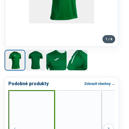
1 / 4
Podobné produkty
Zobrazit všechny →
‹
›