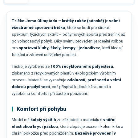
Tričko Joma Olimpiada – krátký rukáv (pánské)
je
velmi
všestranné sportovní tričko
, které se hodí pro široké
spektrum fyzických aktivit – od týmových sportů přes trénink až
po volnočasový pohyb. Díky svému provedení je ideální volbou
pro
sportovní kluby, školy, kempy i jednotlivce
, kteří hledají
funkční a zároveň udržitelný produkt.
Tričko je vyrobeno ze
100% recyklovaného polyesteru
,
získaného z recyklovaných plastů v ekologickém výrobním
procesu. Materiál se vyznačuje
odolností, pružností a velmi
dobrou prodyšností
, což přispívá k dlouhé životnosti a
vysokému komfortu i při častém používání.
Komfort při pohybu
Model má
kulatý výstřih
ze základního materiálu s
vnitřní
elastickou krycí páskou
, která zlepšuje usazení kolem krku a
chrání pokožku před podrážděním.
Bezešvé provedení v