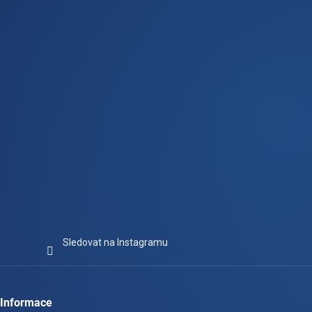
a
t
í
Sledovat na Instagramu
Informace