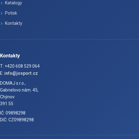
Katalogy
Potisk
Kontakty
Kontakty
T: +420 608 529 064
E:
info@josport.cz
DOMAJ s.r.o.,
Gabrielovo nám. 45,
Chýnov
391 55
IČ: 09898298
DIČ: CZ09898298