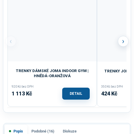
‹
›
TRENKY DÁMSKÉ JOMA INDOOR GYM |
TRENKY JOMA 
HNĚDÁ-ORANŽOVÁ
920 Kč bez DPH
350 Kč bez DPH
1 113 Kč
424 Kč
DETAIL
Popis
Podobné (16)
Diskuze