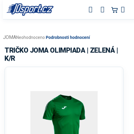
Přejít
na
obsah
JOMA
Průměrné
Neohodnoceno
Podrobnosti hodnocení
hodnocení
produktu
TRIČKO JOMA OLIMPIADA | ZELENÁ |
je
K/R
0,0
z
5
hvězdiček.