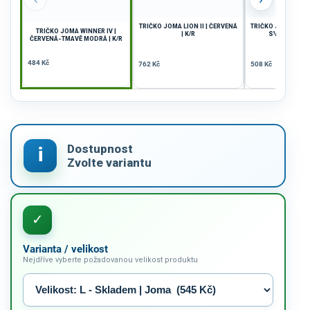
TRIČKO JOMA LION II | ČERVENÁ
TRIČKO JOMA WINNE
TRIČKO JOMA WINNER IV |
| K/R
SVĚTLE MODR
ČERVENÁ-TMAVĚ MODRÁ | K/R
484 Kč
762 Kč
508 Kč
Varianta / velikost
Nejdříve vyberte požadovanou velikost produktu