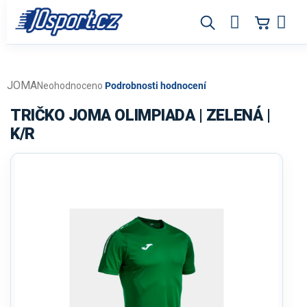
Přejít
na
obsah
JOMA
Průměrné
Neohodnoceno
Podrobnosti hodnocení
hodnocení
produktu
TRIČKO JOMA OLIMPIADA | ZELENÁ |
je
K/R
0,0
z
5
hvězdiček.