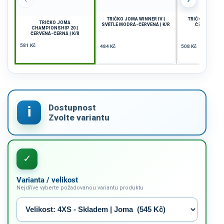
TRIČKO JOMA WINNER IV |
TRIČKO JOMA WI
TRIČKO JOMA
SVĚTLE MODRÁ-ČERVENÁ | K/R
ČERVENÁ-BÍL
CHAMPIONSHIP 20 |
ČERVENÁ-ČERNÁ | K/R
581 Kč
484 Kč
508 Kč
Varianta / velikost
Nejdříve vyberte požadovanou variantu produktu