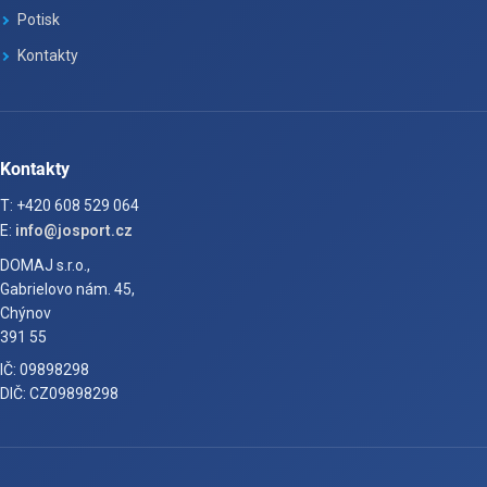
Potisk
Kontakty
Kontakty
T: +420 608 529 064
E:
info@josport.cz
DOMAJ s.r.o.,
Gabrielovo nám. 45,
Chýnov
391 55
IČ: 09898298
DIČ: CZ09898298