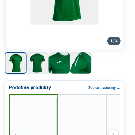
1 / 4
Podobné produkty
Zobrazit všechny →
‹
›