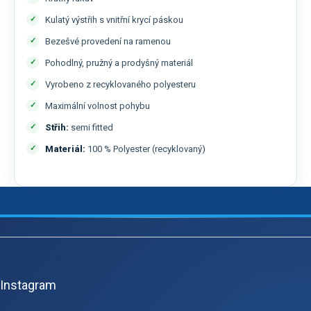
Kulatý výstřih s vnitřní krycí páskou
Bezešvé provedení na ramenou
Pohodlný, pružný a prodyšný materiál
Vyrobeno z recyklovaného polyesteru
Maximální volnost pohybu
Střih:
semi fitted
Materiál:
100 % Polyester (recyklovaný)
Z
á
p
Instagram
a