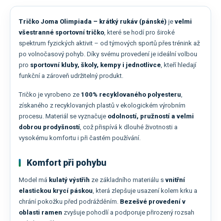
Tričko Joma Olimpiada – krátký rukáv (pánské)
je
velmi
všestranné sportovní tričko
, které se hodí pro široké
spektrum fyzických aktivit – od týmových sportů přes trénink až
po volnočasový pohyb. Díky svému provedení je ideální volbou
pro
sportovní kluby, školy, kempy i jednotlivce
, kteří hledají
funkční a zároveň udržitelný produkt.
Tričko je vyrobeno ze
100% recyklovaného polyesteru
,
získaného z recyklovaných plastů v ekologickém výrobním
procesu. Materiál se vyznačuje
odolností, pružností a velmi
dobrou prodyšností
, což přispívá k dlouhé životnosti a
vysokému komfortu i při častém používání.
Komfort při pohybu
Model má
kulatý výstřih
ze základního materiálu s
vnitřní
elastickou krycí páskou
, která zlepšuje usazení kolem krku a
chrání pokožku před podrážděním.
Bezešvé provedení v
oblasti ramen
zvyšuje pohodlí a podporuje přirozený rozsah