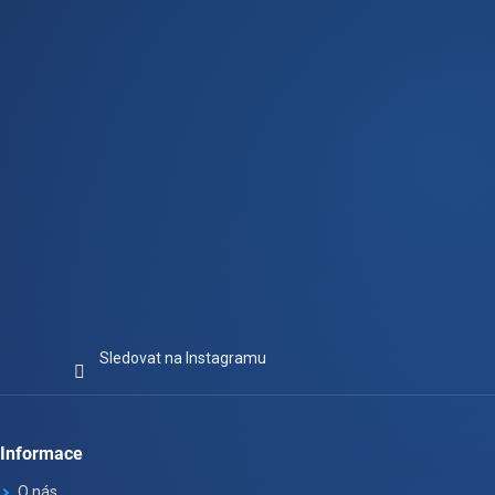
t
í
Sledovat na Instagramu
Informace
O nás