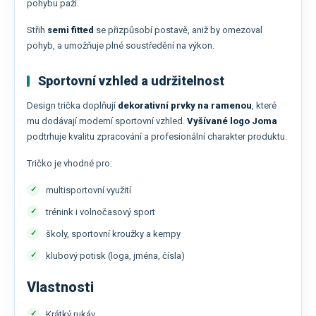
pohybu paží.
Střih
semi fitted
se přizpůsobí postavě, aniž by omezoval
pohyb, a umožňuje plné soustředění na výkon.
Sportovní vzhled a udržitelnost
Design trička doplňují
dekorativní prvky na ramenou
, které
mu dodávají moderní sportovní vzhled.
Vyšívané logo
Joma
podtrhuje kvalitu zpracování a profesionální charakter produktu.
Tričko je vhodné pro:
multisportovní využití
trénink i volnočasový sport
školy, sportovní kroužky a kempy
klubový potisk (loga, jména, čísla)
Vlastnosti
Krátký rukáv