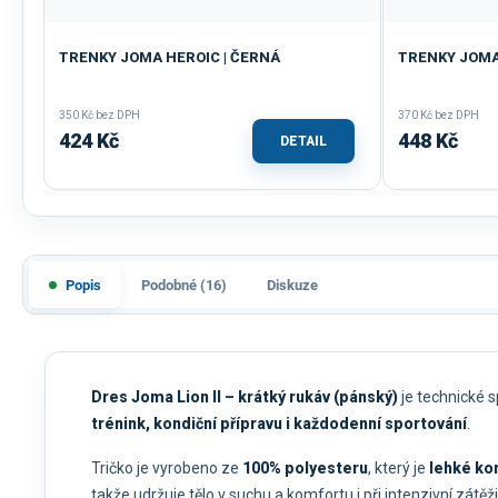
TRENKY JOMA HEROIC | ČERNÁ
TRENKY JOMA 
350 Kč bez DPH
370 Kč bez DPH
424 Kč
448 Kč
DETAIL
Popis
Podobné (16)
Diskuze
Dres Joma Lion II – krátký rukáv (pánský)
je technické s
trénink, kondiční přípravu i každodenní sportování
.
Tričko je vyrobeno ze
100% polyesteru
, který je
lehké kon
takže udržuje tělo v suchu a komfortu i při intenzivní zátěži