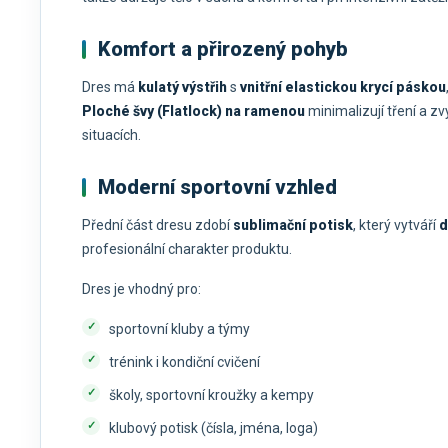
Komfort a přirozený pohyb
Dres má
kulatý výstřih
s
vnitřní elastickou krycí páskou
Ploché švy (Flatlock) na ramenou
minimalizují tření a zv
situacích.
Moderní sportovní vzhled
Přední část dresu zdobí
sublimační potisk
, který vytváří
d
profesionální charakter produktu.
Dres je vhodný pro:
sportovní kluby a týmy
trénink i kondiční cvičení
školy, sportovní kroužky a kempy
klubový potisk (čísla, jména, loga)