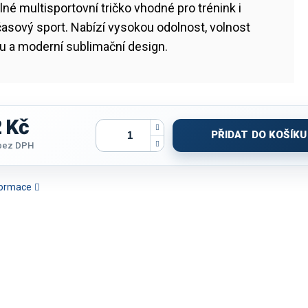
né multisportovní tričko vhodné pro trénink i
asový sport. Nabízí vysokou odolnost, volnost
u a moderní sublimační design.
 Kč
PŘIDAT DO KOŠÍKU
bez DPH
nformace
IČKO DÁMSKÉ JOMA
TRIČKO JOMA VINTAGE
TRIČKO JOMA WINNER IV |
TRIČKO JOM
ECO SUPERNOVA |
ECO RETRO | ZELENÁ-BÍLÁ
TMAVĚ MODRÁ-ČERVENÁ |
VÍNOV
ERVENÁ-BÍLÁ | K/R
| K/R
K/R