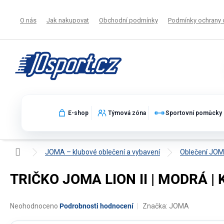
Přejít
na
O nás
Jak nakupovat
Obchodní podmínky
Podmínky ochrany 
obsah
E-shop
Týmová zóna
Sportovní pomůcky
Domů
JOMA – klubové oblečení a vybavení
Oblečení JO
TRIČKO JOMA LION II | MODRÁ | 
Průměrné
Neohodnoceno
Podrobnosti hodnocení
Značka:
JOMA
hodnocení