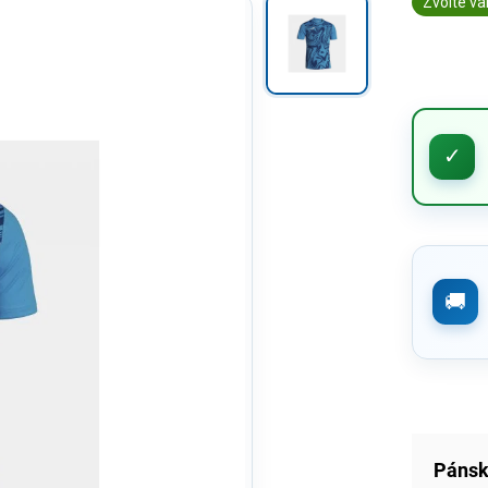
Zvolte va
Pánsk