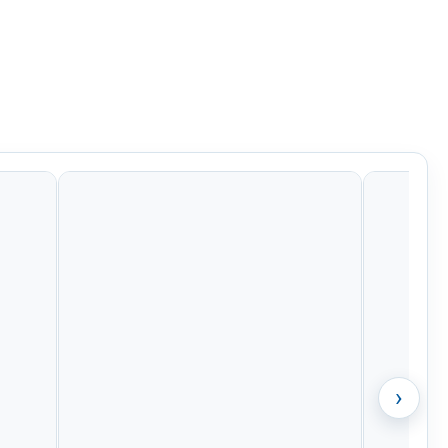
Kč
956 Kč
484 Kč
799 Kč
›