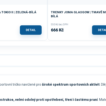
TOKIO II | ZELENÁ-BÍLÁ
TRENKY JOMA GLASGOW | TMAVĚ 
BÍLÁ
550 Kč bez DPH
666 Kč
DETAIL
DETA
portovní tričko navržené pro
široké spektrum sportovních aktivit
. Dí
strukce, velmi odolný proti opotřebení, tření i častému praní
. Mat
.