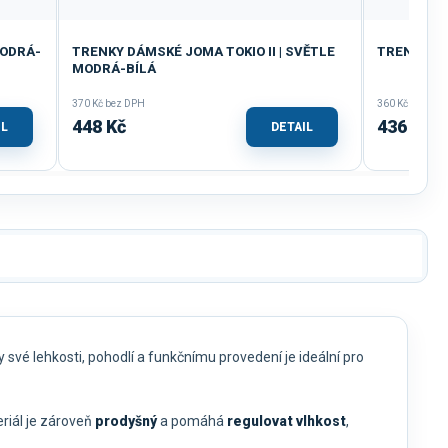
MODRÁ-
TRENKY DÁMSKÉ JOMA TOKIO II | SVĚTLE
TRENKY JO
MODRÁ-BÍLÁ
370 Kč bez DPH
360 Kč bez DP
448 Kč
436 Kč
IL
DETAIL
ky své lehkosti, pohodlí a funkčnímu provedení je ideální pro
eriál je zároveň
prodyšný
a pomáhá
regulovat vlhkost
,