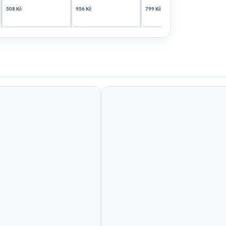
508 Kč
956 Kč
799 Kč
847 