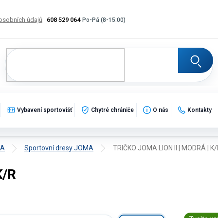
osobních údajů
608 529 064
Výměna, vrácení a reklamace zboží
Katalogy
Potisk
Vybavení sportovišť
Chytré chrániče
O nás
Kontakty
MA
Sportovní dresy JOMA
TRIČKO JOMA LION II | MODRÁ | K
K/R