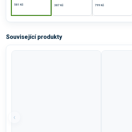
581 Kč
387 Kč
799 Kč
Související produkty
‹