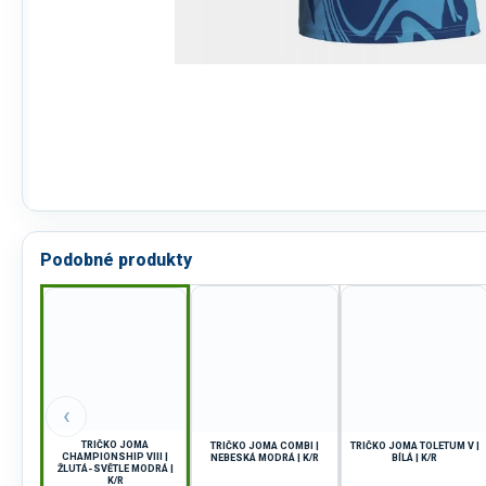
Podobné produkty
‹
TRIČKO JOMA
TRIČKO JOMA COMBI |
TRIČKO JOMA TOLETUM V |
CHAMPIONSHIP VIII |
NEBESKÁ MODRÁ | K/R
BÍLÁ | K/R
ŽLUTÁ-SVĚTLE MODRÁ |
K/R