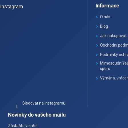
Informace
Instagram
p
a
O nás
t
Blog
í
Jak nakupovat
Obchodní podm
Podmínky ochra
Mimosoudní řeš
sporu
Výměna, vrácen
Sledovat na Instagramu
Novinky do vašeho mailu
Zůstaňte ve hře!