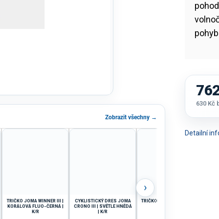
pohodl
volnoč
pohyb
762
630 Kč
Měrná
Zobrazit všechny →
cena:
Detailní i
›
TRIČKO JOMA WINNER III |
CYKLISTICKÝ DRES JOMA
TRIČKO JOMA TOLETUM V |
TR
KORÁLOVÁ FLUO-ČERNÁ |
CRONO III | SVĚTLE HNĚDÁ
ŽLUTÁ | K/R
K/R
| K/R
Č