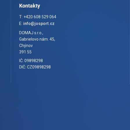
Kontakty
T: +420 608 529 064
E:
info@josport.cz
DOMAJ s.r.o.,
Gabrielovo nám. 45,
Chýnov
391 55
IČ: 09898298
DIČ: CZ09898298