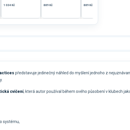
1 034 Kč
889 Kč
889 Kč
889 
actices
představuje jedinečný náhled do myšlení jednoho z nejuznávaně
y.
ická cvičení
, která autor používal během svého působení v klubech ja
ho systému,