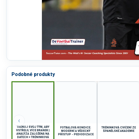
Podobné produkty
‹
TRÉNUJ SVŮJ TÝM, ABY
FOTBALOVÁ KONDICE:
TRÉNINKOVÁ CVIČENÍ ZE
VSTŘELIL VÍCE BRANEK |
MODERNÍ A VĚDECKÝ
ŠPANĚLSKÉ AKADEMIE
ANALÝZA ZALOŽENÁ NA
PŘÍSTUP - PEDIODIZACE
DATECH + TRÉNINKOVÁ