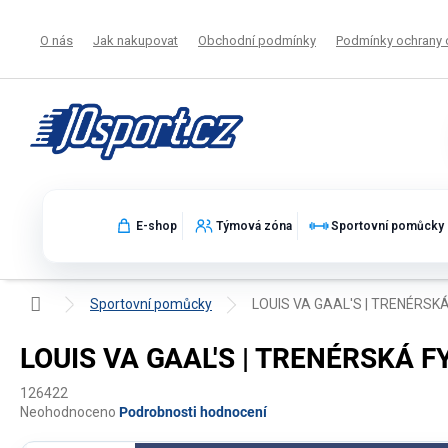
Přejít
na
O nás
Jak nakupovat
Obchodní podmínky
Podmínky ochrany 
obsah
E-shop
Týmová zóna
Sportovní pomůcky
Domů
Sportovní pomůcky
LOUIS VA GAAL'S | TRENÉRSKÁ
LOUIS VA GAAL'S | TRENÉRSKÁ F
126422
Průměrné
Neohodnoceno
Podrobnosti hodnocení
hodnocení