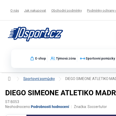
Přejít
na
O nás
Jak nakupovat
Obchodní podmínky
Podmínky ochrany 
obsah
E-shop
Týmová zóna
Sportovní pomůcky
Domů
Sportovní pomůcky
DIEGO SIMEONE ATLETIKO MADR
DIEGO SIMEONE ATLETIKO MADRID
ST-B053
Průměrné
Neohodnoceno
Podrobnosti hodnocení
Značka:
Soccertutor
hodnocení