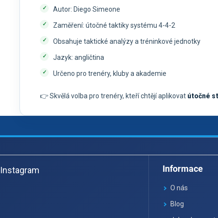
Autor: Diego Simeone
Zaměření: útočné taktiky systému 4-4-2
Obsahuje taktické analýzy a tréninkové jednotky
Jazyk: angličtina
Určeno pro trenéry, kluby a akademie
👉 Skvělá volba pro trenéry, kteří chtějí aplikovat
útočné s
Z
á
Informace
Instagram
p
a
O nás
t
Blog
í