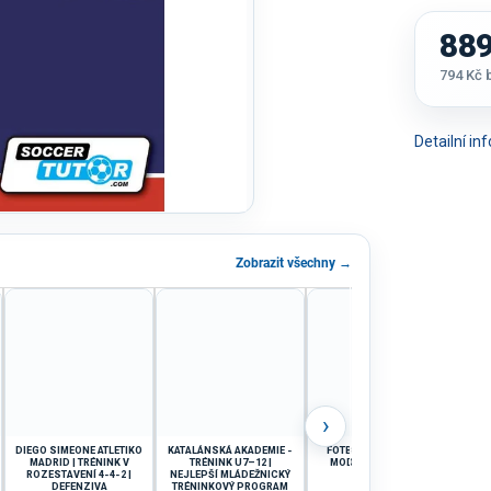
889
794 Kč
Měrná
cena:
Detailní i
Zobrazit všechny →
›
DIEGO SIMEONE ATLETIKO
KATALÁNSKÁ AKADEMIE -
FOTBALOVÁ KONDICE:
MADRID | TRÉNINK V
TRÉNINK U7–12 |
MODERNÍ A VĚDECKÝ
ROZESTAVENÍ 4-4-2 |
NEJLEPŠÍ MLÁDEŽNICKÝ
PŘÍSTUP
DOR
DEFENZIVA
TRÉNINKOVÝ PROGRAM
A