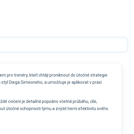
ZESTAVENÍ 4-2-3-1
Kč
459 Kč
889 Kč
889 Kč
 pro trenéry, kteří chtějí proniknout do útočné strategie
ro styl Diega Simeoneho, a umožňuje je aplikovat v praxi
aždé cvičení je detailně popsáno včetně průběhu, cíle,
out útočné schopnosti týmu a zvýšit herní efektivitu svého