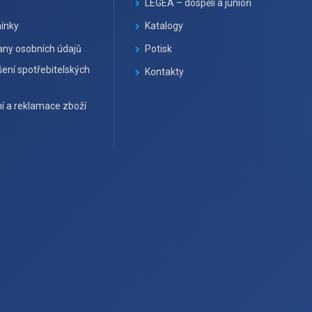
LEGEA – dospělí a junioři
ínky
Katalogy
ny osobních údajů
Potisk
ení spotřebitelských
Kontakty
í a reklamace zboží