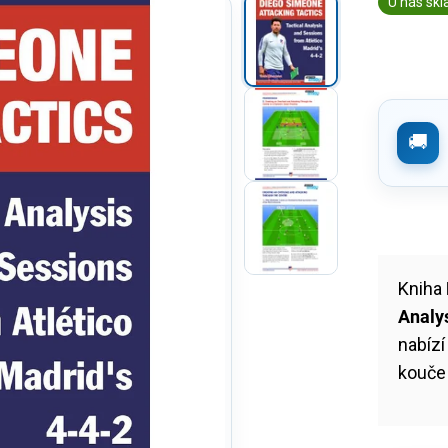
U nás sk
Kniha
Analys
nabízí
kouče