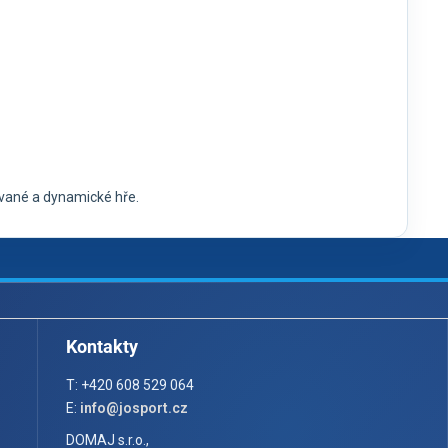
vané a dynamické hře.
Kontakty
T: +420 608 529 064
E:
info@josport.cz
DOMAJ s.r.o.,