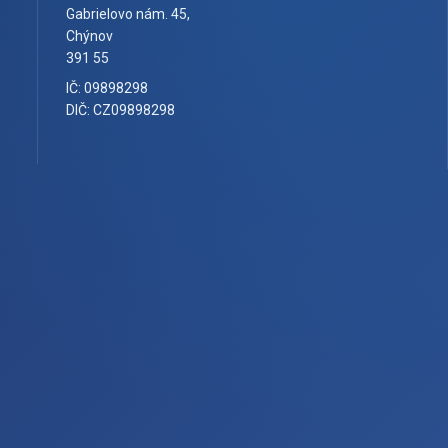
Gabrielovo nám. 45,
Chýnov
391 55
IČ: 09898298
DIČ: CZ09898298