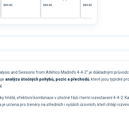
NA SVĚTĚ
RO
889 Kč
889 Kč
889 Kč
889 
lysis and Sessions from Atlético Madrid’s 4-4-2“ je důkladným průvodcem
uje
analýzu útočných pohybů, pozic a přechodů
, které jsou typické p
í
.
ky hřiště, efektivní kombinace v útočné fázi i herní rozestavení 4-4-2. K
určena pro trenéry na středních i vyšších úrovních, kteří chtějí rozvin