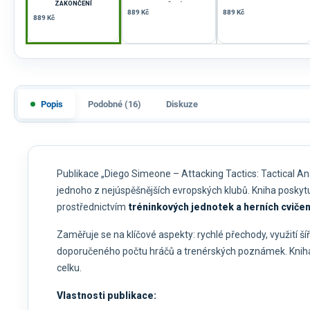
ZAKONČENÍ
CVIČENÍ
889 Kč
889 Kč
889 Kč
Popis
Podobné (16)
Diskuze
Publikace „Diego Simeone – Attacking Tactics: Tactical Ana
jednoho z nejúspěšnějších evropských klubů. Kniha poskyt
prostřednictvím
tréninkových jednotek a herních cvičen
Zaměřuje se na klíčové aspekty: rychlé přechody, využití šíř
doporučeného počtu hráčů a trenérských poznámek. Kniha je 
celku.
Vlastnosti publikace: