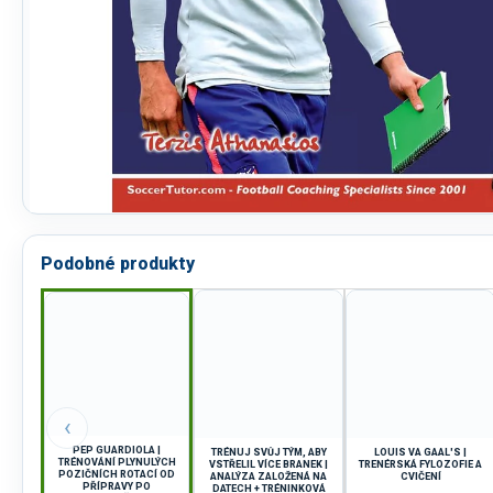
Podobné produkty
‹
PEP GUARDIOLA |
TRÉNUJ SVŮJ TÝM, ABY
LOUIS VA GAAL'S |
TRÉNOVÁNÍ PLYNULÝCH
VSTŘELIL VÍCE BRANEK |
TRENÉRSKÁ FYLOZOFIE A
POZIČNÍCH ROTACÍ OD
ANALÝZA ZALOŽENÁ NA
CVIČENÍ
PŘÍPRAVY PO
DATECH + TRÉNINKOVÁ