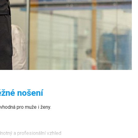
ěžné nošení
vhodná pro muže i ženy.
ednotný a profesionální vzhled