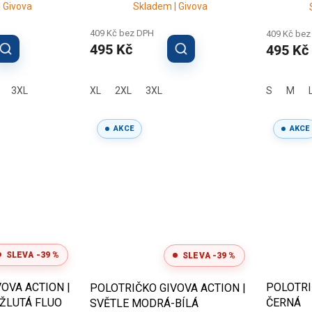
 Givova
Skladem | Givova
409 Kč bez DPH
409 Kč bez
495 Kč
495 Kč
3XL
XL
2XL
3XL
S
M
AKCE
AKCE
SLEVA -39 %
SLEVA -39 %
OVA ACTION |
POLOTRI
POLOTRIČKO GIVOVA ACTION |
ŽLUTÁ FLUO
ČERNÁ
SVĚTLE MODRÁ-BÍLÁ