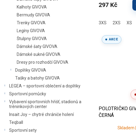
297 Kč
Kalhoty GIVOVA
Bermudy GIVOVA
Trenky GIVOVA
3XS
2XS
XS
Legíny GIVOVA
Štulpny GIVOVA
AKCE
Dámské šaty GIVOVA
Dámské sukně GIVOVA
Dresy pro rozhodčí GIVOVA
Doplňky GIVOVA
Tašky a batohy GIVOVA
LEGEA – sportovní oblečení a doplňky
Sportovní pomůcky
Vybavení sportovních hřišť, stadionů a
tréninkových center
POLOTRIČKO GIV
Insait Joy – chytré chrániče holení
ČERNÁ
Teqball
Skladem |
Sportovní sety