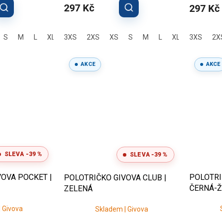
297 Kč
297 Kč
S
M
L
XL
3XS
2XL
3XL
2XS
XS
S
M
L
XL
3XS
2X
AKCE
AKCE
SLEVA -39 %
SLEVA -39 %
OVA POCKET |
POLOTRI
POLOTRIČKO GIVOVA CLUB |
ČERNÁ-Ž
ZELENÁ
 Givova
Skladem | Givova