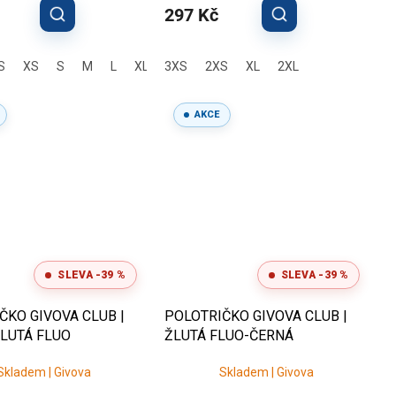
297 Kč
S
XS
S
M
L
XL
3XS
2XL
3XL
2XS
XL
2XL
AKCE
SLEVA -39 %
SLEVA -39 %
ČKO GIVOVA CLUB |
POLOTRIČKO GIVOVA CLUB |
LUTÁ FLUO
ŽLUTÁ FLUO-ČERNÁ
Skladem | Givova
Skladem | Givova