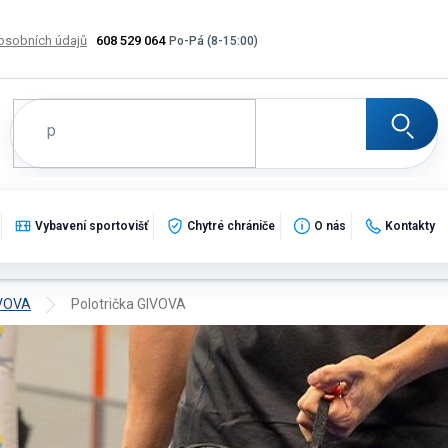
osobních údajů
608 529 064
Výměna, vrácení a reklamace zboží
Katalogy
Potisk
Vybavení sportovišť
Chytré chrániče
O nás
Kontakty
IVOVA
Polotrička GIVOVA
pro kluby i volný čas