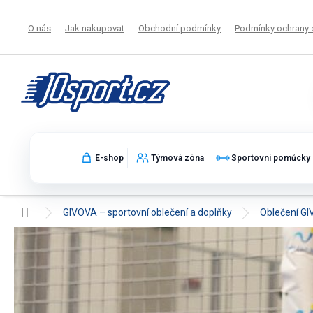
Přejít
na
O nás
Jak nakupovat
Obchodní podmínky
Podmínky ochrany 
obsah
E-shop
Týmová zóna
Sportovní pomůcky
Domů
GIVOVA – sportovní oblečení a doplňky
Oblečení G
Polotrička GIVOVA – unisex polotrika 