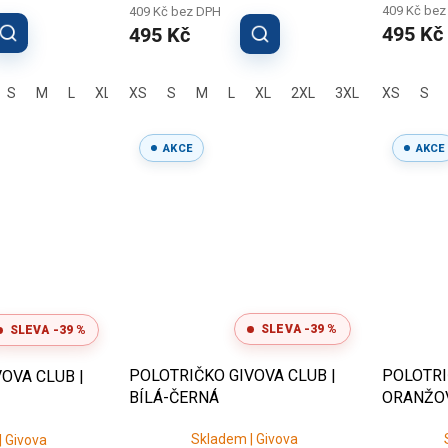
409 Kč bez
409 Kč bez DPH
495 Kč
495 Kč
S
M
L
XL
XS
2XL
S
3XL
M
L
XL
2XL
3XL
XS
S
AKCE
AKCE
SLEVA -39 %
SLEVA -39 %
POLOTRIČKO GIVOVA CLUB |
POLOTRI
OVA CLUB |
BÍLÁ-ČERNÁ
ORANŽO
Skladem | Givova
 Givova