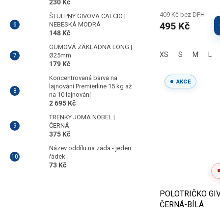
230 Kč
409 Kč bez DPH
ŠTULPNY GIVOVA CALCIO |
495 Kč
NEBESKÁ MODRÁ
148 Kč
GUMOVÁ ZÁKLADNA LONG |
XS
S
M
L
Ø25mm
179 Kč
Koncentrovaná barva na
AKCE
lajnování Premierline 15 kg až
na 10 lajnování
2 695 Kč
TRENKY JOMA NOBEL |
ČERNÁ
375 Kč
Název oddílu na záda - jeden
řádek
73 Kč
POLOTRIČKO GIV
ČERNÁ-BÍLÁ