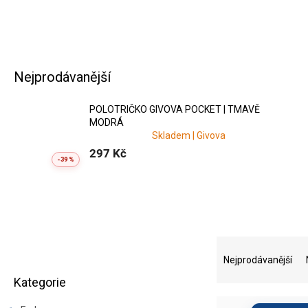
Polotrika GIVOVA jsou vhod
Nejprodávanější
POLOTRIČKO GIVOVA POCKET | TMAVĚ
MODRÁ
Nabízíme
klubové ceny
, mo
Skladem | Givova
297 Kč
-39 %
P
Ř
o
a
Nejprodávanější
Přeskočit
s
z
Kategorie
kategorie
t
e
r
n