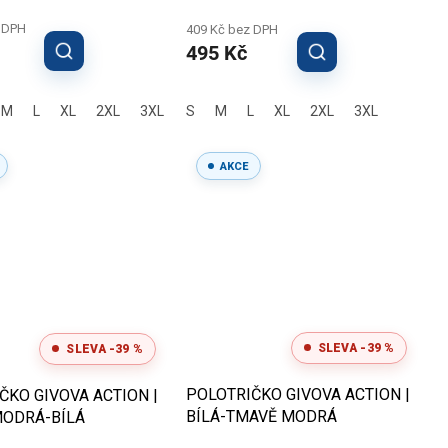
 DPH
409 Kč bez DPH
495 Kč
M
L
XL
2XL
3XL
S
M
L
XL
2XL
3XL
AKCE
SLEVA -39 %
SLEVA -39 %
POLOTRIČKO GIVOVA ACTION |
ČKO GIVOVA ACTION |
BÍLÁ-TMAVĚ MODRÁ
ODRÁ-BÍLÁ