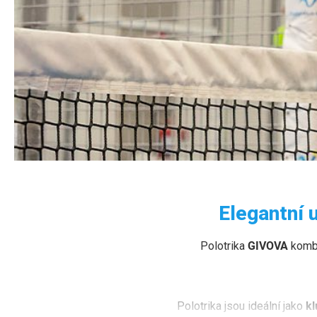
POLOTRIKA G
Elegantní 
Elegance, pohodlí a unisex střih – polotrika GIVOVA pr
Polotrika
GIVOVA
kombi
Polotrika jsou ideální jako
kl