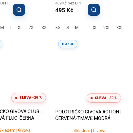
 DPH
409 Kč bez DPH
495 Kč
M
L
XL
2XL
3XL
XS
S
M
L
XL
2XL
3XL
AKCE
SLEVA -39 %
SLEVA -39 %
ČKO GIVOVA CLUB |
POLOTRIČKO GIVOVA ACTION |
VÁ FLUO-ČERNÁ
ČERVENÁ-TMAVĚ MODRÁ
Skladem | Givova
Skladem | Givova