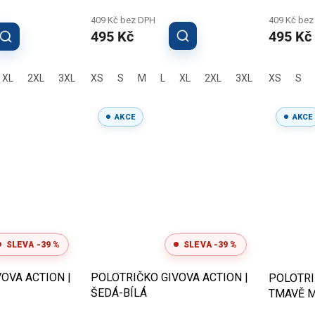
409 Kč bez DPH
409 Kč bez
495 Kč
495 Kč
XL
2XL
3XL
XS
S
M
L
XL
2XL
3XL
XS
S
AKCE
AKCE
SLEVA -39 %
SLEVA -39 %
OVA ACTION |
POLOTRIČKO GIVOVA ACTION |
POLOTRI
ŠEDÁ-BÍLÁ
TMAVĚ M