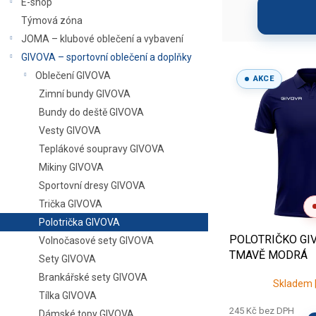
E-shop
a
í
Týmová zóna
n
p
JOMA – klubové oblečení a vybavení
n
r
í
o
GIVOVA – sportovní oblečení a doplňky
V
p
d
ý
Oblečení GIVOVA
AKCE
a
u
p
Zimní bundy GIVOVA
n
k
i
Bundy do deště GIVOVA
e
t
s
Vesty GIVOVA
l
ů
p
Teplákové soupravy GIVOVA
r
Mikiny GIVOVA
o
d
Sportovní dresy GIVOVA
u
Trička GIVOVA
k
Polotrička GIVOVA
t
POLOTRIČKO GIV
Volnočasové sety GIVOVA
ů
TMAVĚ MODRÁ
Sety GIVOVA
Brankářské sety GIVOVA
Skladem |
Tílka GIVOVA
245 Kč bez DPH
Dámské topy GIVOVA