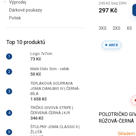
Výprodej
245 Kč bez DPH
297 Kč
Dárkové poukazy
Potisk
3XS
2XS
XS
Top 10 produktů
AKCE
Logo 7x7cm
73 Kč
Malé číslo 5cm - celek
50 Kč
TEPLÁKOVÁ SOUPRAVA
JOMA DANUBIO IV | ČERNÁ-
BÍLÁ
1 658 Kč
TRIČKO GIVOVA STRIPE |
ČERVENÁ-ČERNÁ | K/R
POLOTRIČKO GIV
346 Kč
RŮŽOVÁ-ČERNÁ
ŠTULPNY JOMA CLASSIC II |
ŽLUTÁ
Skladem |