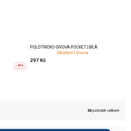
ení trenérů, hráčů a fanoušků.
POLOTRIČKO GIVOVA POCKET | BÍLÁ
i vám připravíme polotrika na
Skladem | Givova
297 Kč
-39 %
34
položek celkem