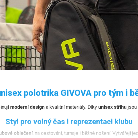
IVOVA
unisex polotrika GIVOVA pro tým i b
o každodenní nošení i klubové kolekce.
nují
moderní design
a kvalitní materiály. Díky
unisex střihu
jsou 
Styl pro volný čas i reprezentaci klubu
ubové oblečení
, na cestování, turnaje i běžné nošení. Vytvářejí j