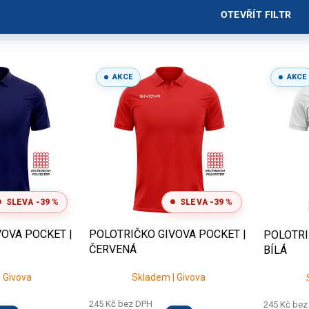
OTEVŘÍT FILTR
AKCE
AKCE
SLEVA -39 %
SLEVA -39 %
OVA POCKET |
POLOTRIČKO GIVOVA POCKET |
POLOTRI
ČERVENÁ
BÍLÁ
 Givova
Skladem | Givova
245 Kč bez DPH
245 Kč bez