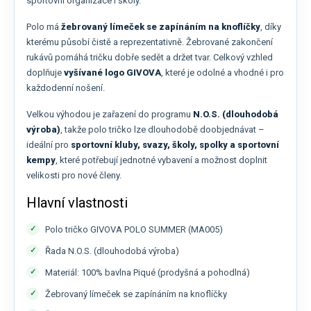
sportovní organizace i školy.
Polo má
žebrovaný límeček se zapínáním na knoflíčky
, díky
kterému působí čistě a reprezentativně. Žebrované zakončení
rukávů pomáhá tričku dobře sedět a držet tvar. Celkový vzhled
doplňuje
vyšívané logo GIVOVA
, které je odolné a vhodné i pro
každodenní nošení.
Velkou výhodou je zařazení do programu
N.O.S. (dlouhodobá
výroba)
, takže polo tričko lze dlouhodobě doobjednávat –
ideální pro
sportovní kluby, svazy, školy, spolky a sportovní
kempy
, které potřebují jednotné vybavení a možnost doplnit
velikosti pro nové členy.
Hlavní vlastnosti
Polo tričko GIVOVA POLO SUMMER (MA005)
Řada N.O.S. (dlouhodobá výroba)
Materiál: 100% bavlna Piqué (prodyšná a pohodlná)
Žebrovaný límeček se zapínáním na knoflíčky