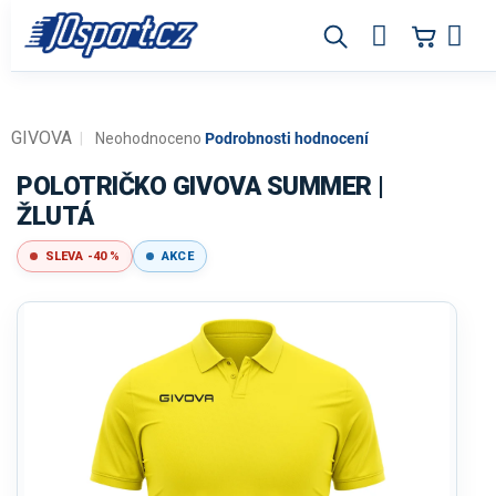
Přejít
na
obsah
GIVOVA
Průměrné
Neohodnoceno
Podrobnosti hodnocení
hodnocení
produktu
POLOTRIČKO GIVOVA SUMMER |
je
ŽLUTÁ
0,0
z
SLEVA -40 %
AKCE
5
hvězdiček.