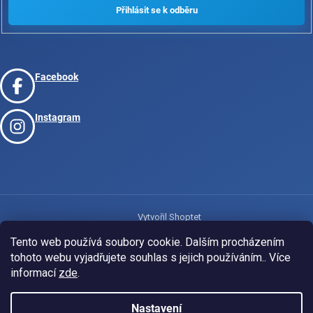
Facebook
Instagram
Vytvořil Shoptet
Tento web používá soubory cookie. Dalším procházením
tohoto webu vyjadřujete souhlas s jejich používáním.. Více
Copyright 2026
www.josport.cz
. Všechna práva vyhrazena.
informací
zde
.
Nastavení