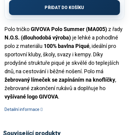
cena:
PŘIDAT DO KOŠÍKU
Polo tričko
GIVOVA Polo Summer (MA005)
z řady
N.O.S. (dlouhodobá výroba)
je lehké a pohodlné
polo z materiálu
100% bavlna Piqué
, ideální pro
sportovní kluby, školy, svazy i kempy. Díky
prodyšné struktuře piqué je skvělé do teplejších
dnů, na cestování i běžné nošení. Polo má
žebrovaný límeček se zapínáním na knoflíčky
,
žebrované zakončení rukávů a doplňuje ho
vyšívané logo GIVOVA
.
Detailní informace
Související produkty