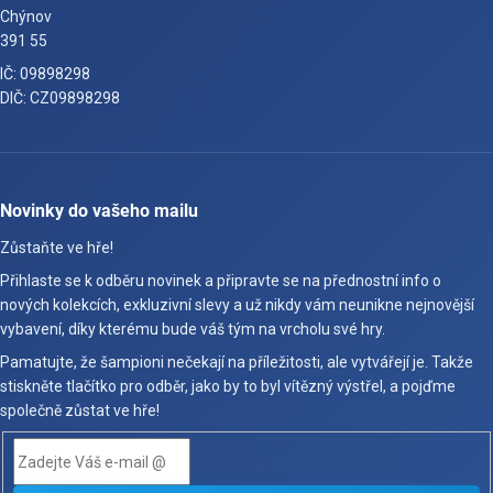
Chýnov
391 55
IČ: 09898298
DIČ: CZ09898298
Novinky do vašeho mailu
Zůstaňte ve hře!
Přihlaste se k odběru novinek a připravte se na přednostní info o
nových kolekcích, exkluzivní slevy a už nikdy vám neunikne nejnovější
vybavení, díky kterému bude váš tým na vrcholu své hry.
Pamatujte, že šampioni nečekají na příležitosti, ale vytvářejí je. Takže
stiskněte tlačítko pro odběr, jako by to byl vítězný výstřel, a pojďme
společně zůstat ve hře!