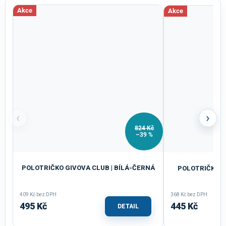
Akce
Akce
‹
›
824 Kč
–39 %
POLOTRIČKO GIVOVA CLUB | BÍLÁ-ČERNÁ
POLOTRIČKO G
409 Kč bez DPH
368 Kč bez DPH
495 Kč
445 Kč
DETAIL