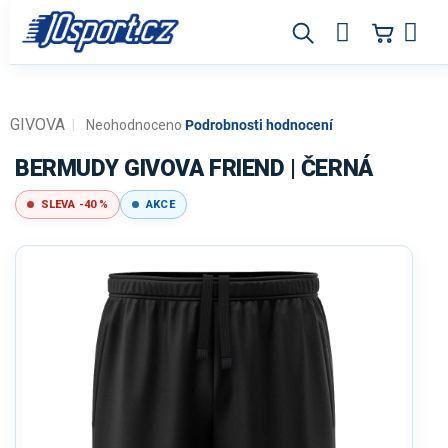
Přejít
na
obsah
GIVOVA
Průměrné
Neohodnoceno
Podrobnosti hodnocení
hodnocení
produktu
BERMUDY GIVOVA FRIEND | ČERNÁ
je
0,0
SLEVA -40 %
AKCE
z
5
hvězdiček.