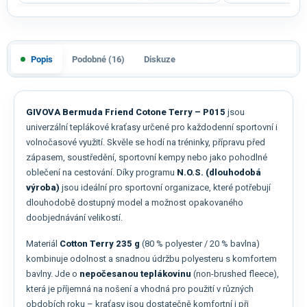
Popis
Podobné (16)
Diskuze
GIVOVA Bermuda Friend Cotone Terry – P015
jsou
univerzální teplákové kraťasy určené pro každodenní sportovní i
volnočasové využití. Skvěle se hodí na tréninky, přípravu před
zápasem, soustředění, sportovní kempy nebo jako pohodlné
oblečení na cestování. Díky programu
N.O.S. (dlouhodobá
výroba)
jsou ideální pro sportovní organizace, které potřebují
dlouhodobě dostupný model a možnost opakovaného
doobjednávání velikostí.
Materiál
Cotton Terry 235 g
(80 % polyester / 20 % bavlna)
kombinuje odolnost a snadnou údržbu polyesteru s komfortem
bavlny. Jde o
nepočesanou teplákovinu
(non-brushed fleece),
která je příjemná na nošení a vhodná pro použití v různých
obdobích roku – kraťasy jsou dostatečně komfortní i při