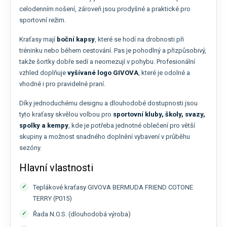
celodenním nošení, zároveň jsou prodyšné a praktické pro
sportovní režim.
Kraťasy mají
boční kapsy
, které se hodí na drobnosti při
tréninku nebo během cestování. Pas je pohodlný a přizpůsobivý,
takže šortky dobře sedí a neomezují v pohybu. Profesionální
vzhled doplňuje
vyšívané logo GIVOVA
, které je odolné a
vhodné i pro pravidelné praní.
Díky jednoduchému designu a dlouhodobé dostupnosti jsou
tyto kraťasy skvělou volbou pro
sportovní kluby, školy, svazy,
spolky a kempy
, kde je potřeba jednotné oblečení pro větší
skupiny a možnost snadného doplnění vybavení v průběhu
sezóny.
Hlavní vlastnosti
Teplákové kraťasy GIVOVA BERMUDA FRIEND COTONE
TERRY (P015)
Řada N.O.S. (dlouhodobá výroba)