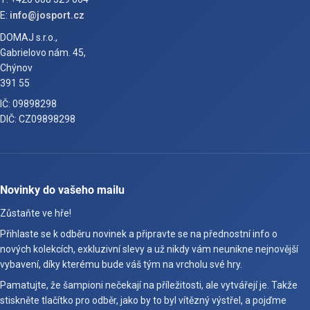
E:
info@josport.cz
DOMAJ s.r.o.,
Gabrielovo nám. 45,
Chýnov
391 55
IČ: 09898298
DIČ: CZ09898298
Novinky do vašeho mailu
Zůstaňte ve hře!
Přihlaste se k odběru novinek a připravte se na přednostní info o
nových kolekcích, exkluzivní slevy a už nikdy vám neunikne nejnovější
vybavení, díky kterému bude váš tým na vrcholu své hry.
Pamatujte, že šampioni nečekají na příležitosti, ale vytvářejí je. Takže
stiskněte tlačítko pro odběr, jako by to byl vítězný výstřel, a pojďme