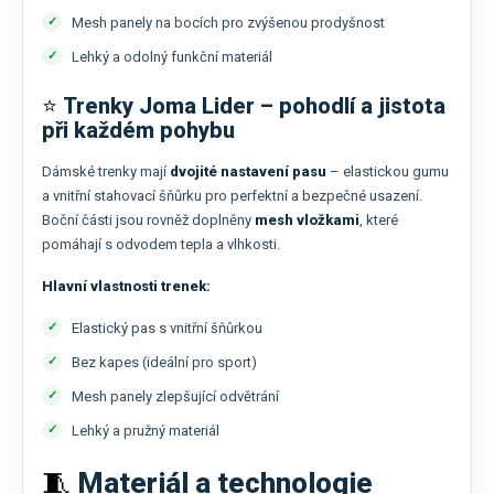
Mesh panely na bocích pro zvýšenou prodyšnost
Lehký a odolný funkční materiál
⭐
Trenky Joma Lider – pohodlí a jistota
při každém pohybu
Dámské trenky mají
dvojité nastavení pasu
– elastickou gumu
a vnitřní stahovací šňůrku pro perfektní a bezpečné usazení.
Boční části jsou rovněž doplněny
mesh vložkami
, které
pomáhají s odvodem tepla a vlhkosti.
Hlavní vlastnosti trenek:
Elastický pas s vnitřní šňůrkou
Bez kapes (ideální pro sport)
Mesh panely zlepšující odvětrání
Lehký a pružný materiál
🧵
Materiál a technologie