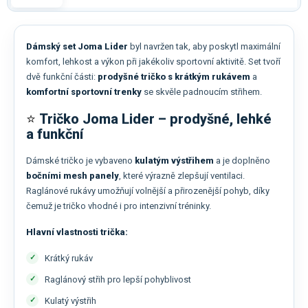
Dámský set Joma Lider
byl navržen tak, aby poskytl maximální
komfort, lehkost a výkon při jakékoliv sportovní aktivitě. Set tvoří
dvě funkční části:
prodyšné tričko s krátkým rukávem
a
komfortní sportovní trenky
se skvěle padnoucím střihem.
⭐
Tričko Joma Lider – prodyšné, lehké
a funkční
Dámské tričko je vybaveno
kulatým výstřihem
a je doplněno
bočními mesh panely
, které výrazně zlepšují ventilaci.
Raglánové rukávy umožňují volnější a přirozenější pohyb, díky
čemuž je tričko vhodné i pro intenzivní tréninky.
Hlavní vlastnosti trička:
Krátký rukáv
Raglánový střih pro lepší pohyblivost
Kulatý výstřih