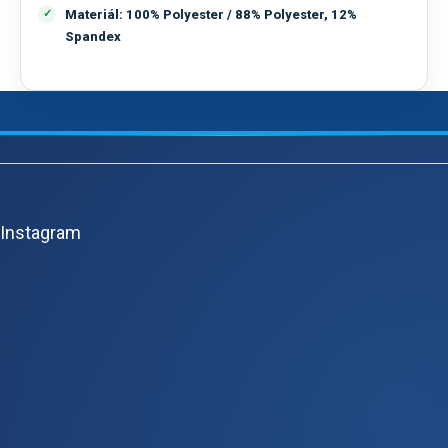
Materiál: 100% Polyester / 88% Polyester, 12%
Spandex
Z
á
p
Instagram
a
t
í