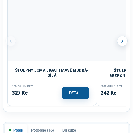
‹
›
ŠTULPNY JOMA LIGA | TMAVĚ MODRÁ-
ŠTULPNY 
BÍLÁ
BEZPONOŽKO
270 Kč bez DPH
200 Kč bez DPH
327 Kč
242 Kč
DETAIL
Popis
Podobné (16)
Diskuze