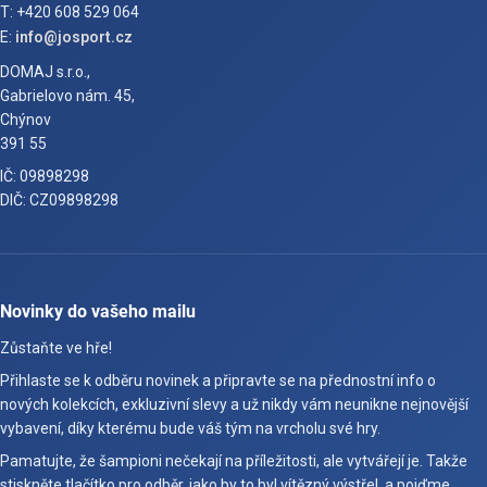
T: +420 608 529 064
E:
info@josport.cz
DOMAJ s.r.o.,
Gabrielovo nám. 45,
Chýnov
391 55
IČ: 09898298
DIČ: CZ09898298
Novinky do vašeho mailu
Zůstaňte ve hře!
Přihlaste se k odběru novinek a připravte se na přednostní info o
nových kolekcích, exkluzivní slevy a už nikdy vám neunikne nejnovější
vybavení, díky kterému bude váš tým na vrcholu své hry.
Pamatujte, že šampioni nečekají na příležitosti, ale vytvářejí je. Takže
stiskněte tlačítko pro odběr, jako by to byl vítězný výstřel, a pojďme