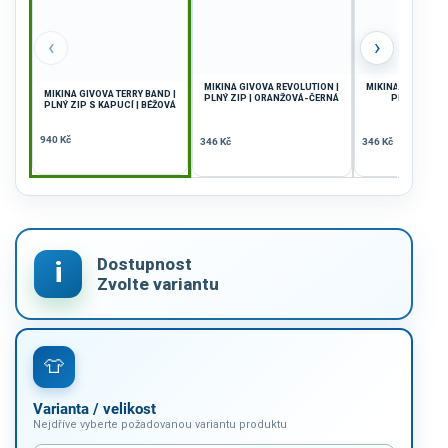
‹
›
MIKINA GIVOVA REVOLUTION |
MIKINA GIVOVA R
MIKINA GIVOVA TERRY BAND |
PLNÝ ZIP | ORANŽOVÁ-ČERNÁ
PLNÝ ZIP | 
PLNÝ ZIP S KAPUCÍ | BÉŽOVÁ
940 Kč
346 Kč
346 Kč
Varianta / velikost
Nejdříve vyberte požadovanou variantu produktu