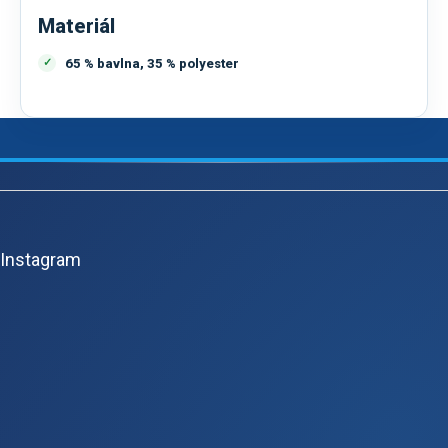
Materiál
65 % bavlna, 35 % polyester
Z
á
p
Instagram
a
t
í