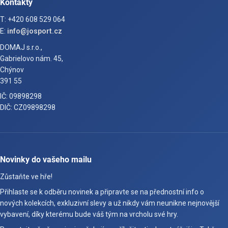
Kontakty
T: +420 608 529 064
E:
info@josport.cz
DOMAJ s.r.o.,
Gabrielovo nám. 45,
Chýnov
391 55
IČ: 09898298
DIČ: CZ09898298
Novinky do vašeho mailu
Zůstaňte ve hře!
Přihlaste se k odběru novinek a připravte se na přednostní info o
nových kolekcích, exkluzivní slevy a už nikdy vám neunikne nejnovější
vybavení, díky kterému bude váš tým na vrcholu své hry.