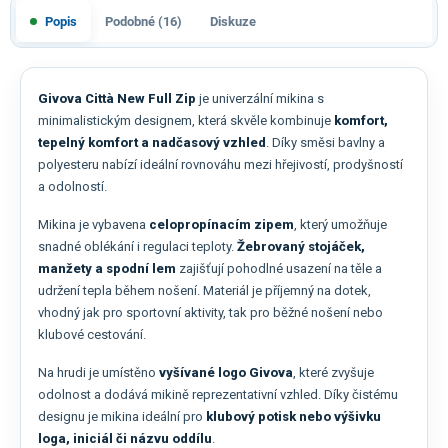
Popis
Podobné (16)
Diskuze
Givova Città New Full Zip
je univerzální mikina s
minimalistickým designem, která skvěle kombinuje
komfort,
tepelný komfort a nadčasový vzhled
. Díky směsi bavlny a
polyesteru nabízí ideální rovnováhu mezi hřejivostí, prodyšností
a odolností.
Mikina je vybavena
celopropínacím zipem
, který umožňuje
snadné oblékání i regulaci teploty.
Žebrovaný stojáček,
manžety a spodní lem
zajišťují pohodlné usazení na těle a
udržení tepla během nošení. Materiál je příjemný na dotek,
vhodný jak pro sportovní aktivity, tak pro běžné nošení nebo
klubové cestování.
Na hrudi je umístěno
vyšívané logo Givova
, které zvyšuje
odolnost a dodává mikině reprezentativní vzhled. Díky čistému
designu je mikina ideální pro
klubový potisk nebo výšivku
loga, iniciál či názvu oddílu
.