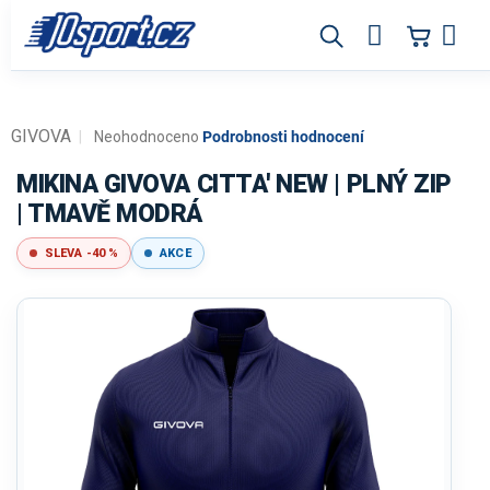
Přejít
na
obsah
GIVOVA
Průměrné
Neohodnoceno
Podrobnosti hodnocení
hodnocení
produktu
MIKINA GIVOVA CITTA' NEW | PLNÝ ZIP
je
| TMAVĚ MODRÁ
0,0
z
SLEVA -40 %
AKCE
5
hvězdiček.