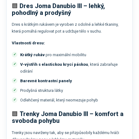
🟦
Dres Joma Danubio III – lehký,
pohodlný a prodyšný
Dres s krátkým rukávem je vyroben z odolné a lehké tkaniny,
která pomáhá regulovat pot a udržuje tělo v suchu.
Vlastnosti dresu:
Krátký rukáv
pro maximální mobilitu
V-výstřih s elastickou krycí páskou
, která zabraňuje
odírání
Barevné kontrastní panely
Prodyšná struktura látky
Odlehčený materiál, který neomezuje pohyb
🟦
Trenky Joma Danubio III – komfort a
svoboda pohybu
Trenky jsou navrženy tak, aby se přizpůsobily každému hráči