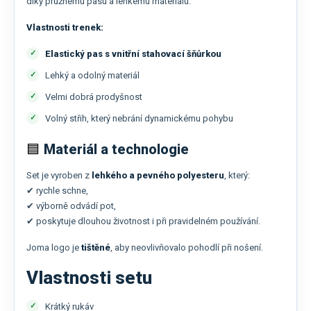
díky pružnému pasu a lehkému materiálu.
Vlastnosti trenek:
Elastický pas s vnitřní stahovací šňůrkou
Lehký a odolný materiál
Velmi dobrá prodyšnost
Volný střih, který nebrání dynamickému pohybu
🟦
Materiál a technologie
Set je vyroben z
lehkého a pevného polyesteru
, který:
✔ rychle schne,
✔ výborně odvádí pot,
✔ poskytuje dlouhou životnost i při pravidelném používání.
Joma logo je
tištěné
, aby neovlivňovalo pohodlí při nošení.
Vlastnosti setu
Krátký rukáv