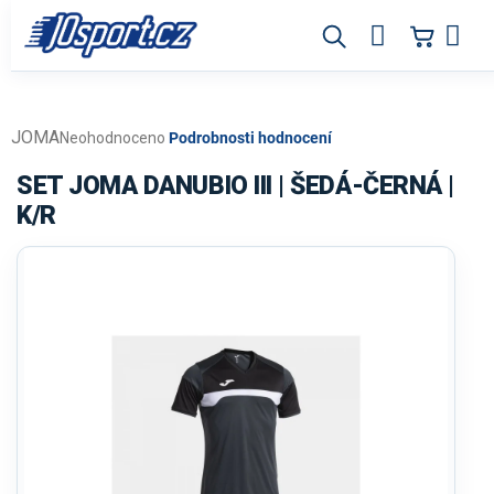
Přejít
na
obsah
JOMA
Průměrné
Neohodnoceno
Podrobnosti hodnocení
hodnocení
produktu
SET JOMA DANUBIO III | ŠEDÁ-ČERNÁ |
je
K/R
0,0
z
5
hvězdiček.