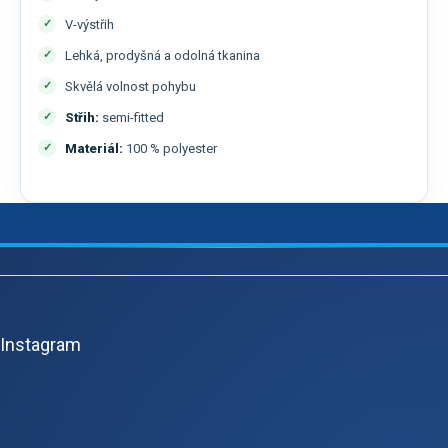
V-výstřih
Lehká, prodyšná a odolná tkanina
Skvělá volnost pohybu
Střih:
semi-fitted
Materiál:
100 % polyester
Z
á
p
Instagram
a
t
í