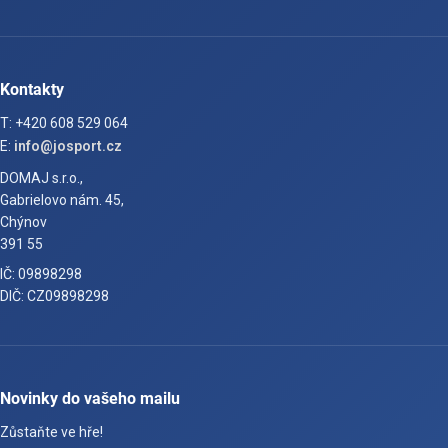
Kontakty
T: +420 608 529 064
E:
info@josport.cz
DOMAJ s.r.o.,
Gabrielovo nám. 45,
Chýnov
391 55
IČ: 09898298
DIČ: CZ09898298
Novinky do vašeho mailu
Zůstaňte ve hře!