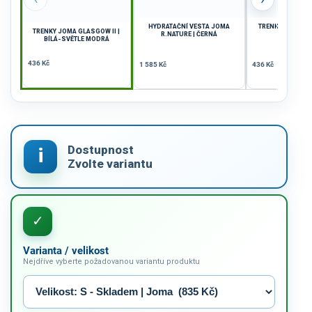
HYDRATAČNÍ VESTA JOMA
TRENKY JOMA GL
TRENKY JOMA GLASGOW II |
R.NATURE | ČERNÁ
ZELENÁ-B
BÍLÁ-SVĚTLE MODRÁ
436 Kč
1 585 Kč
436 Kč
Varianta / velikost
Nejdříve vyberte požadovanou variantu produktu