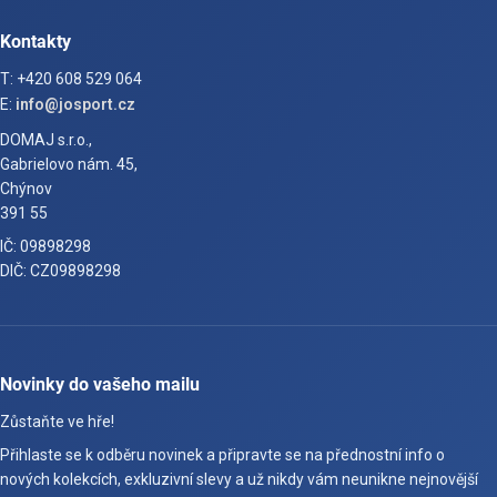
Kontakty
T: +420 608 529 064
E:
info@josport.cz
DOMAJ s.r.o.,
Gabrielovo nám. 45,
Chýnov
391 55
IČ: 09898298
DIČ: CZ09898298
Novinky do vašeho mailu
Zůstaňte ve hře!
Přihlaste se k odběru novinek a připravte se na přednostní info o
nových kolekcích, exkluzivní slevy a už nikdy vám neunikne nejnovější