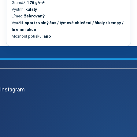
Gramáž:
170 g/m²
Výstřih:
kulatý
Límec:
žebrovaný
Využití:
sport / volný čas / týmové oblečení / školy / kempy /
firemní akce
Možnost potisku:
ano
Z
á
p
Instagram
a
t
í