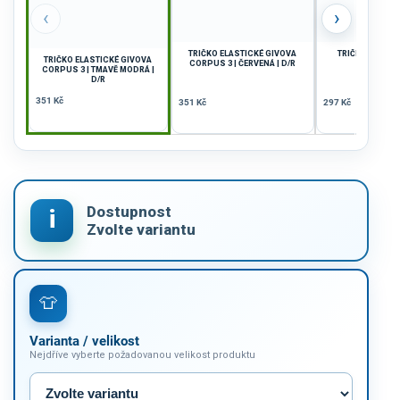
‹
›
TRIČKO ELASTICKÉ GIVOVA
TRIČKO GIVOVA
TRIČKO ELASTICKÉ GIVOVA
CORPUS 3 | ČERVENÁ | D/R
ČERNÁ | 
CORPUS 3 | TMAVĚ MODRÁ |
D/R
351 Kč
351 Kč
297 Kč
Varianta / velikost
Nejdříve vyberte požadovanou velikost produktu