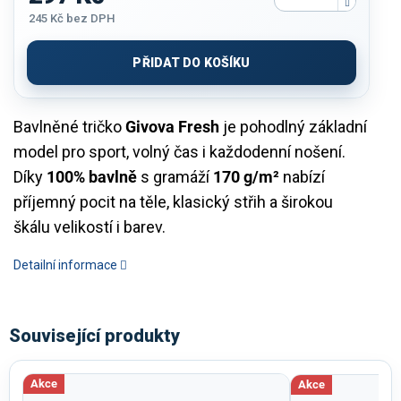
245 Kč
bez DPH
Měrná
cena:
PŘIDAT DO KOŠÍKU
Bavlněné tričko
Givova Fresh
je pohodlný základní
model pro sport, volný čas i každodenní nošení.
Díky
100% bavlně
s gramáží
170 g/m²
nabízí
příjemný pocit na těle, klasický střih a širokou
škálu velikostí i barev.
Detailní informace
Související produkty
Akce
Akce