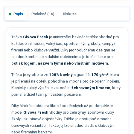
Popis
Podobné (16)
Diskuze
Tričko
Givova Fresh
je univerzální bavlněné tričko vhodné pro
každodenní nošení, volný čas, sportovní týmy, školy, kempy i
firemní nebo klubové využití. Díky jednoduchému designu se
snadno kombinuje s dalším oblečením a je ideální také pro
potisk logem, názvem týmu nebo vlastním motivem
.
Tričko je vyrobeno ze
100% bavlny
s gramáží
170 g/m²
, která
je příjemná na dotek, pohodlná a vhodná pro celodenní nošení.
Klasický kulatý výstřih je zakončen
žebrovaným límcem
, který
pomáhá držet tvar i při častém používání.
Díky široké nabídce velikostí od dětských až po dospělé je
model
Givova Fresh
vhodný pro celé týmy, sportovní kluby,
školy i skupinové objednávky. Tričko je dostupné v mnoha
barevných variantách, takže jej lze snadno sladit s klubovými
nebo firemními barvami.