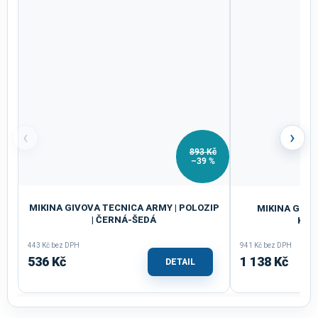
‹
›
893 Kč
–39 %
MIKINA GIVOVA TECNICA ARMY | POLOZIP
MIKINA GIVOV
| ČERNÁ-ŠEDÁ
KAP
443 Kč bez DPH
941 Kč bez DPH
536 Kč
1 138 Kč
DETAIL