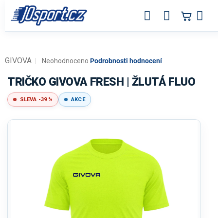
Přejít
na
obsah
GIVOVA
Průměrné
Neohodnoceno
Podrobnosti hodnocení
hodnocení
produktu
TRIČKO GIVOVA FRESH | ŽLUTÁ FLUO
je
0,0
SLEVA -39 %
AKCE
z
5
hvězdiček.