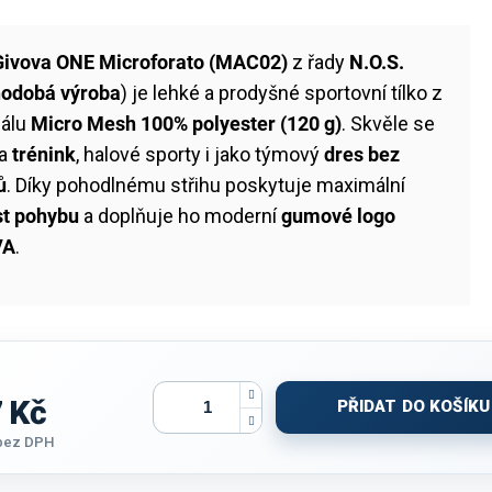
Givova ONE Microforato (MAC02)
z řady
N.O.S.
hodobá výroba
) je lehké a prodyšné sportovní tílko z
iálu
Micro Mesh 100% polyester (120 g)
. Skvěle se
na
trénink
, halové sporty i jako týmový
dres bez
ů
. Díky pohodlnému střihu poskytuje maximální
st pohybu
a doplňuje ho moderní
gumové logo
VA
.
 Kč
PŘIDAT DO KOŠÍKU
bez DPH