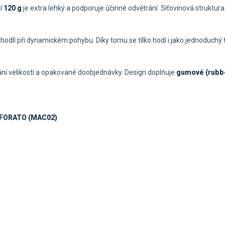
í
120 g
je extra lehký a podporuje účinné odvětrání. Síťovinová struktur
hodlí při dynamickém pohybu. Díky tomu se tílko hodí i jako jednoduch
í velikostí a opakované doobjednávky. Design doplňuje
gumové (rubb
FORATO (MAC02)