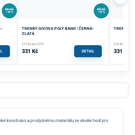
551 Kč
551 Kč
–39 %
–39 %
-
TRENKY GIVOVA POLY BAND | ČERNÁ-
TRENKY GI
ZLATÁ
274 Kč bez DPH
274 Kč bez DP
331 Kč
331 Kč
IL
DETAIL
ehké konstrukci a prodyšnému materiálu se skvěle hodí pro