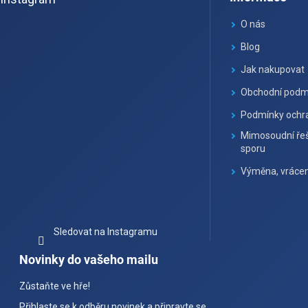
p
a
O nás
t
Blog
í
Jak nakupovat
Obchodní podm
Podmínky ochra
Mimosoudní řeš
sporu
Výměna, vrácen
Sledovat na Instagramu
Novinky do vašeho mailu
Zůstaňte ve hře!
Přihlaste se k odběru novinek a připravte se