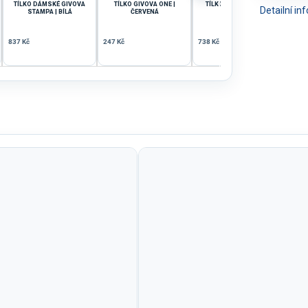
TÍLKO DÁMSKÉ GIVOVA
TÍLKO GIVOVA ONE |
TÍLKO GIVOVA BASIC |
TÍ
Detailní i
STAMPA | BÍLÁ
ČERVENÁ
ČERNÁ
STA
837 Kč
247 Kč
738 Kč
837 