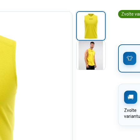
Zvolte va
Zvolte
variant