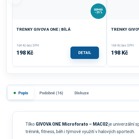
329 Kč
–39 %
TRENKY GIVOVA ONE | BÍLÁ
TRENKY GIVO
164 Kč bez DPH
164 Kč bez DPH
198 Kč
198 Kč
DETAIL
Popis
Podobné (16)
Diskuze
Tílko
GIVOVA ONE Microforato – MAC02
je univerzální 
trénink, fitness, běh i týmové využití v halových sportech.