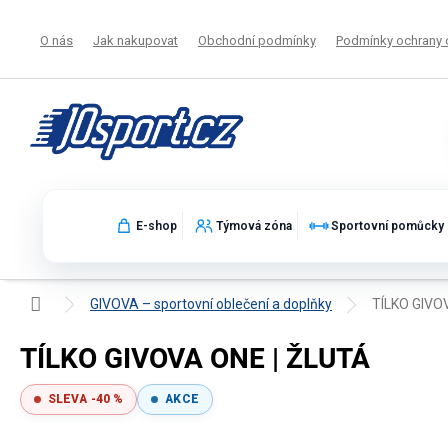
Přejít
na
O nás
Jak nakupovat
Obchodní podmínky
Podmínky ochrany 
obsah
E-shop
Týmová zóna
Sportovní pomůcky
Domů
GIVOVA – sportovní oblečení a doplňky
TÍLKO GIVO
TÍLKO GIVOVA ONE | ŽLUTÁ
SLEVA -40 %
AKCE