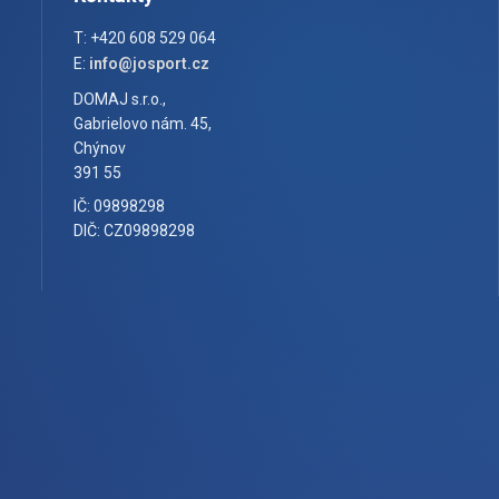
T: +420 608 529 064
E:
info@josport.cz
DOMAJ s.r.o.,
Gabrielovo nám. 45,
Chýnov
391 55
IČ: 09898298
DIČ: CZ09898298