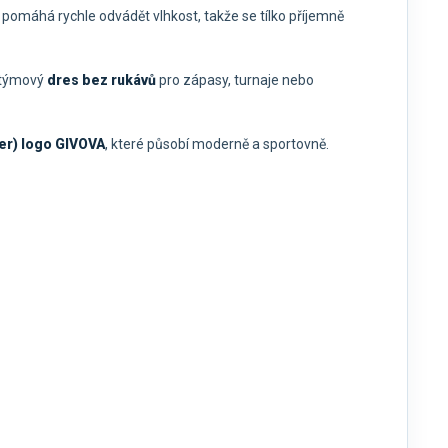
a pomáhá rychle odvádět vlhkost, takže se tílko příjemně
ý týmový
dres bez rukávů
pro zápasy, turnaje nebo
er) logo GIVOVA
, které působí moderně a sportovně.