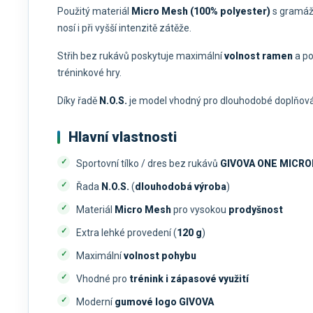
Použitý materiál
Micro Mesh (100% polyester)
s gramáž
nosí i při vyšší intenzitě zátěže.
Střih bez rukávů poskytuje maximální
volnost ramen
a po
tréninkové hry.
Díky řadě
N.O.S.
je model vhodný pro dlouhodobé doplňován
Hlavní vlastnosti
Sportovní tílko / dres bez rukávů
GIVOVA ONE MICRO
Řada
N.O.S.
(
dlouhodobá výroba
)
Materiál
Micro Mesh
pro vysokou
prodyšnost
Extra lehké provedení (
120 g
)
Maximální
volnost pohybu
Vhodné pro
trénink i zápasové využití
Moderní
gumové logo GIVOVA