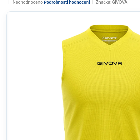
Průměrné
Neohodnoceno
Podrobnosti hodnocení
Značka:
GIVOVA
hodnocení
produktu
je
0,0
z
5
hvězdiček.