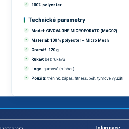
100% polyester
Technické parametry
Model:
GIVOVA ONE MICROFORATO (MAC02)
Materiál:
100 % polyester – Micro Mesh
Gramáž:
120 g
Rukáv:
bez rukávů
Logo:
gumové (rubber)
Použití:
trénink, zápas, fitness, běh, týmové využití
Z
á
Informace
Instagram