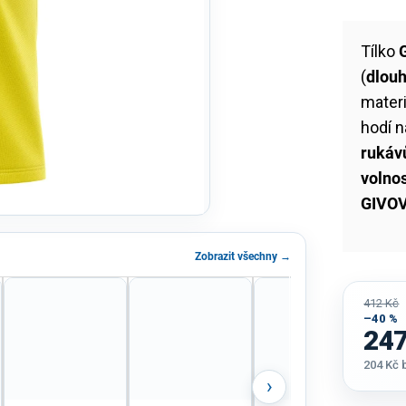
Tílko
(
dlou
mater
hodí 
rukáv
volno
GIVO
Zobrazit všechny →
412 Kč
–40 %
247
204 Kč
Měrná
›
cena: