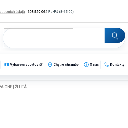
osobních údajů
608 529 064
Výměna, vrácení a reklamace zboží
Katalogy
Potisk
Vybavení sportovišť
Chytré chrániče
O nás
Kontakty
VA ONE | ŽLUTÁ