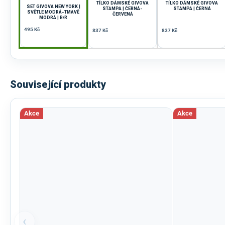
TÍLKO DÁMSKÉ GIVOVA
TÍLKO DÁMSKÉ GIVOVA
SET GIVOVA NEW YORK |
STAMPA | ČERNÁ-
STAMPA | ČERNÁ
SVĚTLE MODRÁ-TMAVĚ
ČERVENÁ
MODRÁ | B/R
495 Kč
837 Kč
837 Kč
Související produkty
Akce
Akce
‹