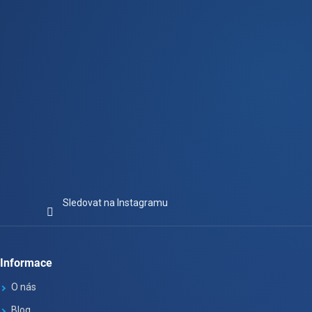
í
Sledovat na Instagramu
Informace
O nás
Blog