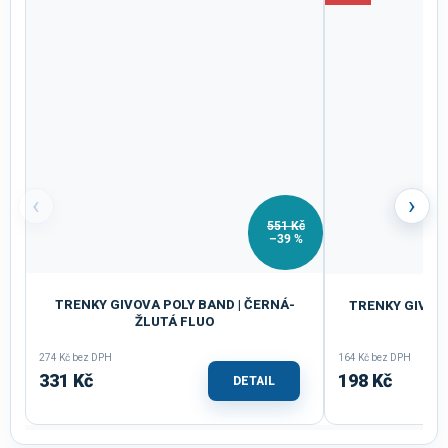
‹
›
551 Kč
–39 %
TRENKY GIVOVA POLY BAND | ČERNÁ-
TRENKY GIVOV
ŽLUTÁ FLUO
274 Kč bez DPH
164 Kč bez DPH
331 Kč
198 Kč
DETAIL