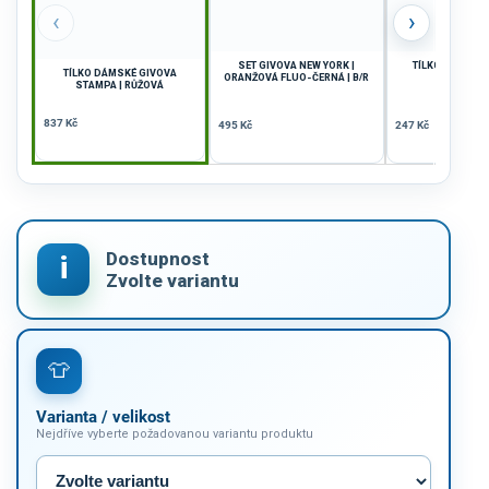
‹
›
SET GIVOVA NEW YORK |
TÍLKO GIVOVA O
TÍLKO DÁMSKÉ GIVOVA
ORANŽOVÁ FLUO-ČERNÁ | B/R
STAMPA | RŮŽOVÁ
837 Kč
495 Kč
247 Kč
Varianta / velikost
Nejdříve vyberte požadovanou variantu produktu