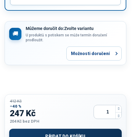
Můžeme doručit do:
Zvolte variantu
U produktů s potiskem se může termín doručení
prodloužit.
Možnosti doručení
412 Kč
–40 %
247 Kč
204 Kč
bez DPH
Měrná
cena:
PŘIDAT DO KOŠÍKU