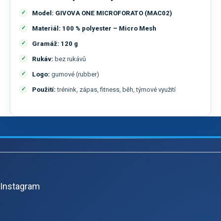
Model:
GIVOVA ONE MICROFORATO (MAC02)
Materiál:
100 % polyester – Micro Mesh
Gramáž:
120 g
Rukáv:
bez rukávů
Logo:
gumové (rubber)
Použití:
trénink, zápas, fitness, běh, týmové využití
Z
á
p
Instagram
a
t