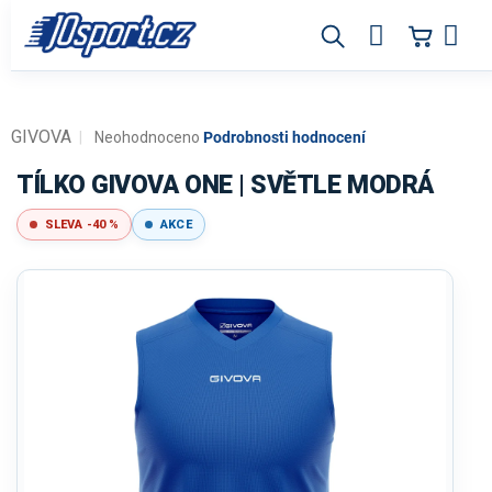
Přejít
na
obsah
GIVOVA
Průměrné
Neohodnoceno
Podrobnosti hodnocení
hodnocení
produktu
TÍLKO GIVOVA ONE | SVĚTLE MODRÁ
je
0,0
SLEVA -40 %
AKCE
z
5
hvězdiček.