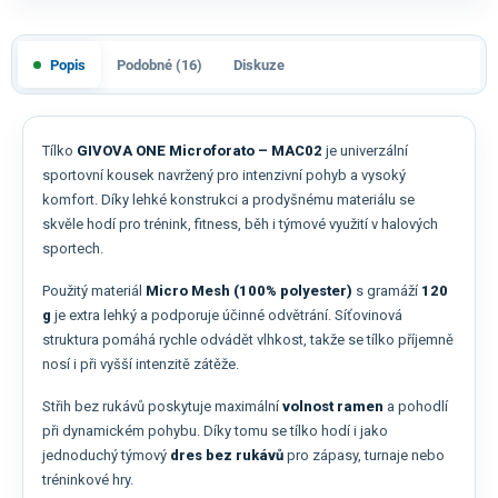
Popis
Podobné (16)
Diskuze
Tílko
GIVOVA ONE Microforato – MAC02
je univerzální
sportovní kousek navržený pro intenzivní pohyb a vysoký
komfort. Díky lehké konstrukci a prodyšnému materiálu se
skvěle hodí pro trénink, fitness, běh i týmové využití v halových
sportech.
Použitý materiál
Micro Mesh (100% polyester)
s gramáží
120
g
je extra lehký a podporuje účinné odvětrání. Síťovinová
struktura pomáhá rychle odvádět vlhkost, takže se tílko příjemně
nosí i při vyšší intenzitě zátěže.
Střih bez rukávů poskytuje maximální
volnost ramen
a pohodlí
při dynamickém pohybu. Díky tomu se tílko hodí i jako
jednoduchý týmový
dres bez rukávů
pro zápasy, turnaje nebo
tréninkové hry.