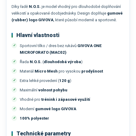
Díky řadě
N.O.S.
je model vhodný pro dlouhodobé doplňování
velikostí a opakované doobjednávky. Design doplňuje
gumové
(rubber) logo GIVOVA
, které působí moderně a sportovně.
Hlavní vlastnosti
Sportovní tílko / dres bez rukávů
GIVOVA ONE
MICROFORATO (MAC02)
Řada
N.O.S.
(
dlouhodobá výroba
)
Materiál
Micro Mesh
pro vysokou
prodyšnost
Extra lehké provedení (
120 g
)
Maximální
volnost pohybu
Vhodné pro
trénink i zápasové využití
Moderní
gumové logo GIVOVA
100% polyester
Technické parametry