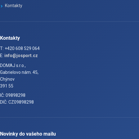
Kontakty
Kontakty
T: +420 608 529 064
E:
info@josport.cz
DOMAJ s.r.o.,
Gabrielovo nám. 45,
Chýnov
391 55
IČ: 09898298
DIČ: CZ09898298
Novinky do vašeho mailu