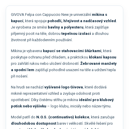
GIVOVA Felpa con Cappuccio New je univerzální
mikina s
kapucí
, která spojuje
pohodlí, hřejivost a nadčasový vzhled
.
Je vyrobena ze směsi
bavlny a polyesteru
, která zajišťuje
příjemný pocit na těle, dobrou
tepelnou izolaci
a dlouhou
životnost při každodenním používání.
Mikina je vybavena
kapucí se stahovacími šňůrkami
, která
poskytuje ochranu před chladem, a praktickou
klokaní kapsou
pro zahřátí rukou nebo uložení drobností.
Žebrované manžety
a spodní lem
zajišťují pohodlné usazení na těle a udržení tepla
při nošení.
Na hrudi se nachází
vyšívané logo Givova
, které dodává
mikině reprezentativní vzhled a zvyšuje odolnost proti
opotřebení. Díky čistému střihu je mikina
ideální pro klubový
potisk nebo výšivku
– logo klubu, iniciály nebo název týmu.
Model patří do
N.O.S. (continuativo) kolekce
, která zaručuje
dlouhodobou dostupnost
barev i velikostí. Skvělé řešení pro