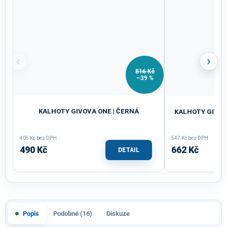
‹
›
816 Kč
–39 %
KALHOTY GIVOVA ONE | ČERNÁ
KALHOTY GIVOV
405 Kč bez DPH
547 Kč bez DPH
490 Kč
662 Kč
DETAIL
Popis
Podobné (16)
Diskuze