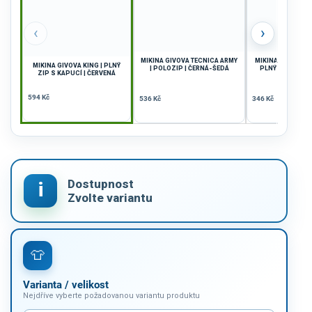
‹
›
MIKINA GIVOVA TECNICA ARMY
MIKINA GIVOVA R
MIKINA GIVOVA KING | PLNÝ
| POLOZIP | ČERNÁ-ŠEDÁ
PLNÝ ZIP | RŮŽ
ZIP S KAPUCÍ | ČERVENÁ
594 Kč
536 Kč
346 Kč
Varianta / velikost
Nejdříve vyberte požadovanou variantu produktu