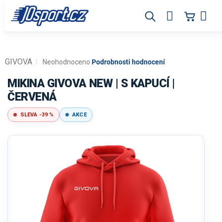
Přejít
na
obsah
GIVOVA
Průměrné
Neohodnoceno
Podrobnosti hodnocení
hodnocení
produktu
MIKINA GIVOVA NEW | S KAPUCÍ |
je
ČERVENÁ
0,0
z
SLEVA -39 %
AKCE
5
hvězdiček.