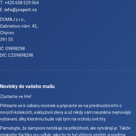
T: +420 608 529 064
E:
info@josport.cz
DOMAJ s.r.o.,
Gabrielovo nám. 45,
Chýnov
391 55
IČ: 09898298
DIČ: CZ09898298
Novinky do vašeho mailu
Zůstaňte ve hře!
Přihlaste se k odběru novinek a připravte se na přednostní info o
nových kolekcích, exkluzivní slevy a už nikdy vám neunikne nejnovější
vybavení, díky kterému bude váš tým na vrcholu své hry.
Pamatujte, že šampioni nečekají na příležitosti, ale vytvářejí je. Takže
stiskněte tlačítko pro odběr, jako by to byl vítězný výstřel, a pojďme