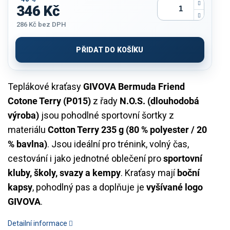
346 Kč
286 Kč
bez DPH
Měrná
cena:
PŘIDAT DO KOŠÍKU
Teplákové kraťasy
GIVOVA Bermuda Friend
Cotone Terry (P015)
z řady
N.O.S. (dlouhodobá
výroba)
jsou pohodlné sportovní šortky z
materiálu
Cotton Terry 235 g (80 % polyester / 20
% bavlna)
. Jsou ideální pro trénink, volný čas,
cestování i jako jednotné oblečení pro
sportovní
kluby, školy, svazy a kempy
. Kraťasy mají
boční
kapsy
, pohodlný pas a doplňuje je
vyšívané logo
GIVOVA
.
Detailní informace