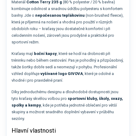
Materiál
Cotton Terry 235 g
(80 % polyester / 20 % bavlna)
kombinuje odolnost a snadnou údržbu polyesteru s komfortem
bavlny. Jde o
nepočesanou teplákovinu
(non-brushed fleece),
která je příjemná na nošení a vhodná pro použití v různých
obdobích roku – kraťasy jsou dostatečně komfortní i při
celodenním nošení, zároveň jsou prodyšné a praktické pro
sportovní režim.
Kraťasy mají
boční kapsy
, které se hodí na drobnosti při
tréninku nebo během cestování. Pas je pohodlný a přizpůsobivý,
takže šortky dobře sedí a neomezují v pohybu. Profesionální
vzhled doplňuje
vyšívané logo GIVOVA
, které je odolné a
vhodné i pro pravidelné praní.
Díky jednoduchému designu a dlouhodobé dostupnosti jsou
tyto kraťasy skvělou volbou pro
sportovní kluby, školy, svazy,
spolky a kempy
, kde je potřeba jednotné oblečení pro větší
skupiny a možnost snadného doplnění vybavení v průběhu
sezóny.
Hlavní vlastnosti