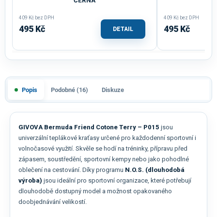
ČERNÁ
409 Kč bez DPH
409 Kč bez DPH
495 Kč
495 Kč
DETAIL
Popis
Podobné (16)
Diskuze
GIVOVA Bermuda Friend Cotone Terry – P015
jsou
univerzální teplákové kraťasy určené pro každodenní sportovní i
volnočasové využití. Skvěle se hodí na tréninky, přípravu před
zápasem, soustředění, sportovní kempy nebo jako pohodlné
oblečení na cestování. Díky programu
N.O.S. (dlouhodobá
výroba)
jsou ideální pro sportovní organizace, které potřebují
dlouhodobě dostupný model a možnost opakovaného
doobjednávání velikostí.