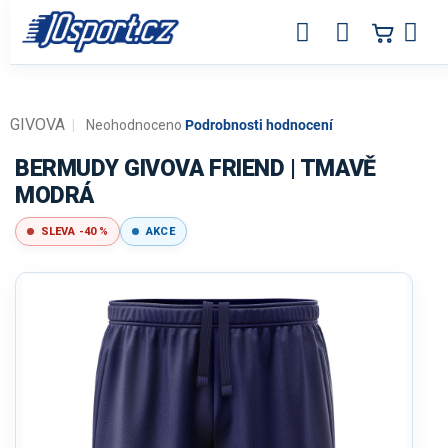
Přejít
na
obsah
GIVOVA
Průměrné
Neohodnoceno
Podrobnosti hodnocení
hodnocení
produktu
BERMUDY GIVOVA FRIEND | TMAVĚ
je
MODRÁ
0,0
z
SLEVA -40 %
AKCE
5
hvězdiček.