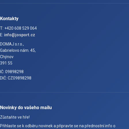
Kontakty
T: +420 608 529 064
E:
info@josport.cz
DOMAJ s.r.o.,
Gabrielovo nám. 45,
Chýnov
391 55
IČ: 09898298
DIČ: CZ09898298
Novinky do vašeho mailu
Zůstaňte ve hře!
Přihlaste se k odběru novinek a připravte se na přednostní info o