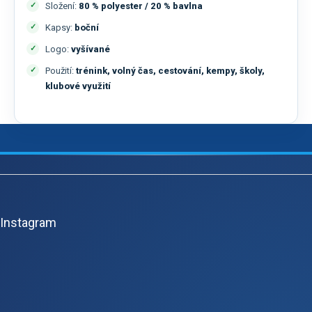
Složení:
80 % polyester / 20 % bavlna
Kapsy:
boční
Logo:
vyšívané
Použití:
trénink, volný čas, cestování, kempy, školy,
klubové využití
Z
á
p
Instagram
a
t
í