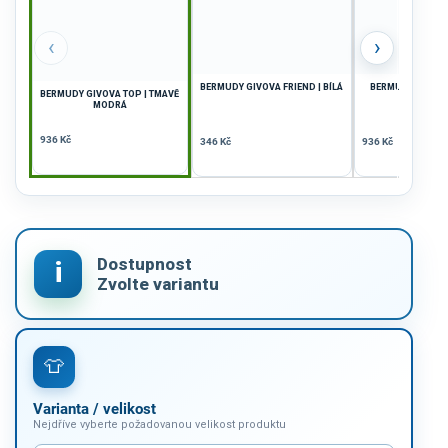
‹
›
BERMUDY GIVOVA FRIEND | BÍLÁ
BERMUDY GIVOVA
BERMUDY GIVOVA TOP | TMAVĚ
SVĚTLE M
MODRÁ
936 Kč
346 Kč
936 Kč
Varianta / velikost
Nejdříve vyberte požadovanou velikost produktu