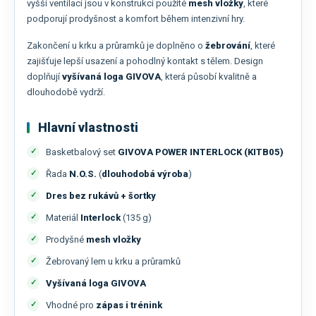
vyšší ventilaci jsou v konstrukci použité
mesh vložky
, které
podporují prodyšnost a komfort během intenzivní hry.
Zakončení u krku a průramků je doplněno o
žebrování
, které
zajišťuje lepší usazení a pohodlný kontakt s tělem. Design
doplňují
vyšívaná loga GIVOVA
, která působí kvalitně a
dlouhodobě vydrží.
Hlavní vlastnosti
Basketbalový set
GIVOVA POWER INTERLOCK (KITB05)
Řada
N.O.S.
(
dlouhodobá výroba
)
Dres bez rukávů + šortky
Materiál
Interlock
(135 g)
Prodyšné
mesh vložky
Žebrovaný lem u krku a průramků
Vyšívaná loga GIVOVA
Vhodné pro
zápas i trénink