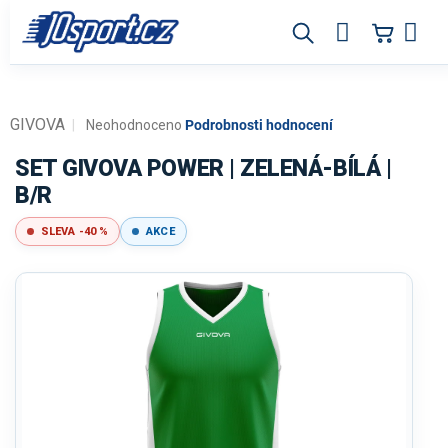
Přejít
na
obsah
GIVOVA
Průměrné
Neohodnoceno
Podrobnosti hodnocení
hodnocení
produktu
SET GIVOVA POWER | ZELENÁ-BÍLÁ |
je
B/R
0,0
z
SLEVA -40 %
AKCE
5
hvězdiček.