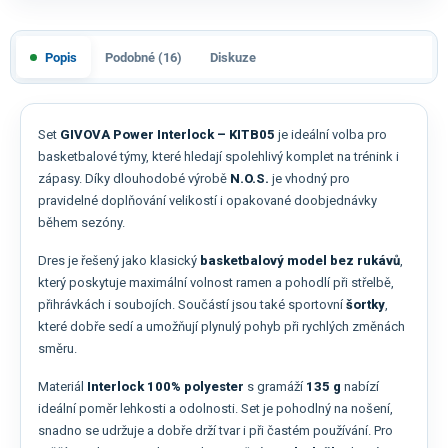
Popis
Podobné (16)
Diskuze
Set
GIVOVA Power Interlock – KITB05
je ideální volba pro
basketbalové týmy, které hledají spolehlivý komplet na trénink i
zápasy. Díky dlouhodobé výrobě
N.O.S.
je vhodný pro
pravidelné doplňování velikostí i opakované doobjednávky
během sezóny.
Dres je řešený jako klasický
basketbalový model bez rukávů
,
který poskytuje maximální volnost ramen a pohodlí při střelbě,
přihrávkách i soubojích. Součástí jsou také sportovní
šortky
,
které dobře sedí a umožňují plynulý pohyb při rychlých změnách
směru.
Materiál
Interlock 100% polyester
s gramáží
135 g
nabízí
ideální poměr lehkosti a odolnosti. Set je pohodlný na nošení,
snadno se udržuje a dobře drží tvar i při častém používání. Pro