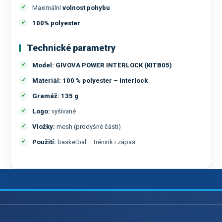
Maximální
volnost pohybu
100% polyester
Technické parametry
Model:
GIVOVA POWER INTERLOCK (KITB05)
Materiál:
100 % polyester – Interlock
Gramáž:
135 g
Logo:
vyšívané
Vložky:
mesh (prodyšné části)
Použití:
basketbal – trénink i zápas
Z
á