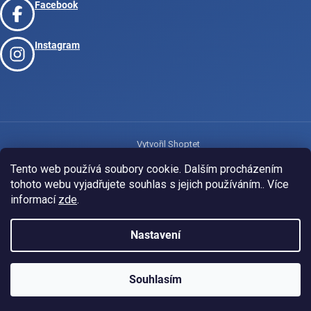
Facebook
Instagram
Vytvořil Shoptet
Tento web používá soubory cookie. Dalším procházením
tohoto webu vyjadřujete souhlas s jejich používáním.. Více
Copyright 2026
www.josport.cz
. Všechna práva vyhrazena.
informací
zde
.
Nastavení
Souhlasím
KLUBOVÁ NABÍDKA
⚡
ZDARMA
Ozveme se do 24 hodin