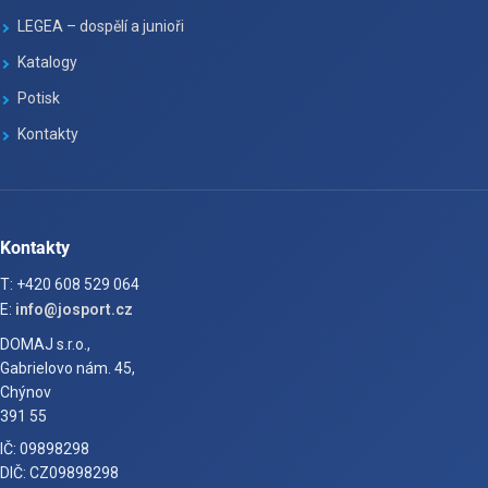
LEGEA – dospělí a junioři
Katalogy
Potisk
Kontakty
Kontakty
T: +420 608 529 064
E:
info@josport.cz
DOMAJ s.r.o.,
Gabrielovo nám. 45,
Chýnov
391 55
IČ: 09898298
DIČ: CZ09898298