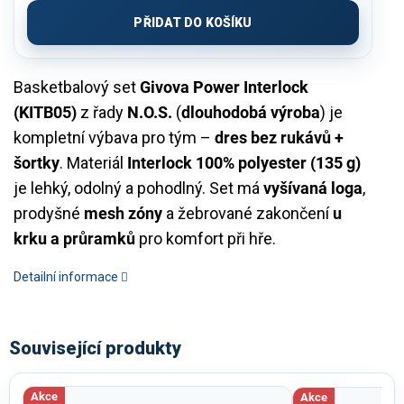
cena:
PŘIDAT DO KOŠÍKU
Basketbalový set
Givova Power Interlock
(KITB05)
z řady
N.O.S.
(
dlouhodobá výroba
) je
kompletní výbava pro tým –
dres bez rukávů +
šortky
. Materiál
Interlock 100% polyester (135 g)
je lehký, odolný a pohodlný. Set má
vyšívaná loga
,
prodyšné
mesh zóny
a žebrované zakončení
u
krku a průramků
pro komfort při hře.
Detailní informace
Související produkty
Akce
Akce