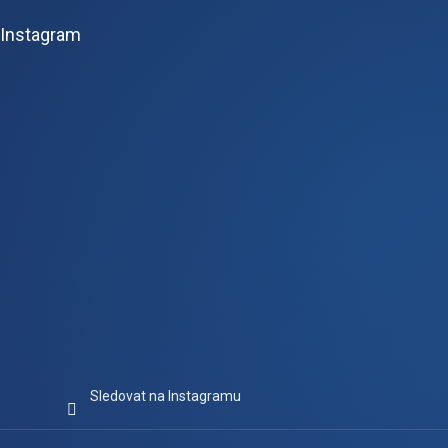
p
Instagram
a
t
í
Sledovat na Instagramu