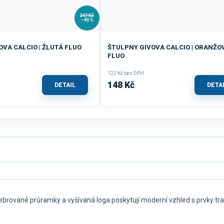
247 Kč
–40 %
VA CALCIO | ŽLUTÁ FLUO
ŠTULPNY GIVOVA CALCIO | ORANŽO
FLUO
122 Kč bez DPH
148 Kč
DETAIL
DETA
ebrované průramky a vyšívaná loga poskytují moderní vzhled s prvky trad