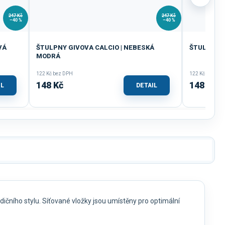
247 Kč
247 Kč
–40 %
–40 %
VÁ
ŠTULPNY GIVOVA CALCIO | NEBESKÁ
ŠTULPNY G
MODRÁ
122 Kč bez DPH
122 Kč bez DP
148 Kč
148 Kč
IL
DETAIL
ičního stylu. Síťované vložky jsou umístěny pro optimální