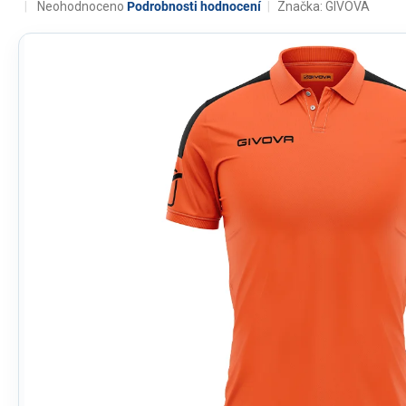
Průměrné
Neohodnoceno
Podrobnosti hodnocení
Značka:
GIVOVA
hodnocení
produktu
je
0,0
z
5
hvězdiček.