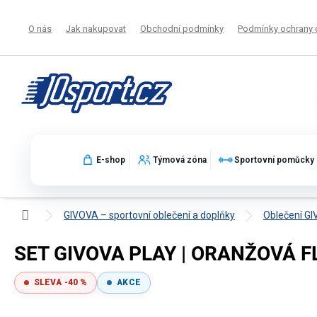
Přejít
na
O nás
Jak nakupovat
Obchodní podmínky
Podmínky ochrany 
obsah
E-shop
Týmová zóna
Sportovní pomůcky
Domů
GIVOVA – sportovní oblečení a doplňky
Oblečení G
SET GIVOVA PLAY | ORANŽOVÁ 
SLEVA -40 %
AKCE