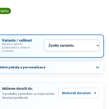
riantu
Varianta / velikost
Nejdříve vyberte
požadovanou velikost
produktu
itelné potisky a personalizace
Můžeme doručit do:
Možnosti doručení
U produktů s potiskem se může termín
doručení prodloužit.
u