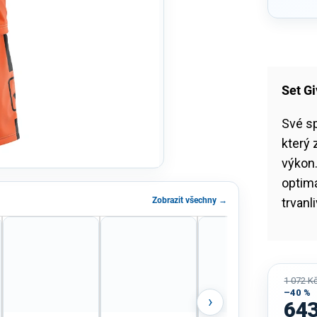
Set Gi
Své sp
který 
výkon.
optimá
Zobrazit všechny →
trvanl
1 072 K
–40 %
›
643