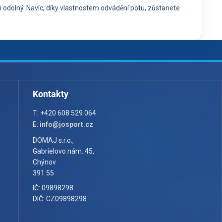
 i odolný. Navíc, díky vlastnostem odvádění potu, zůstanete
Kontakty
T: +420 608 529 064
E:
info@josport.cz
DOMAJ s.r.o.,
Gabrielovo nám. 45,
Chýnov
391 55
IČ: 09898298
DIČ: CZ09898298