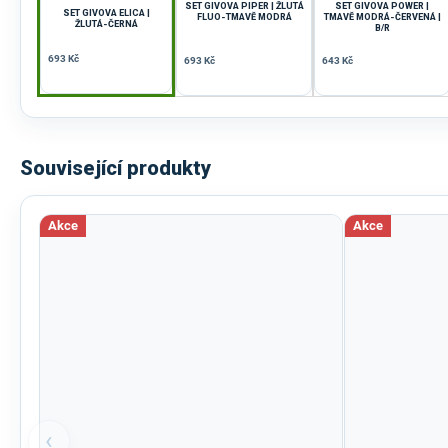
SET GIVOVA PIPER | ŽLUTÁ
SET GIVOVA POWER |
SET GIVOVA ELICA |
FLUO-TMAVĚ MODRÁ
TMAVĚ MODRÁ-ČERVENÁ |
ŽLUTÁ-ČERNÁ
B/R
693 Kč
693 Kč
643 Kč
Související produkty
Akce
Akce
‹