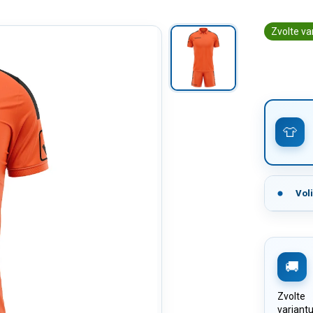
Zvolte va
Vol
Zvolte
variant