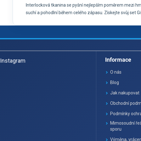
Interlocková tkanina se pyšní nejlepším poměrem mezi hmotno
suchí a pohodlní během celého zápasu. Získejte svůj set Giv
Z
á
Informace
Instagram
p
a
O nás
t
Blog
í
Jak nakupovat
Obchodní podm
Podmínky ochra
Mimosoudní řeš
sporu
Výměna, vrácen