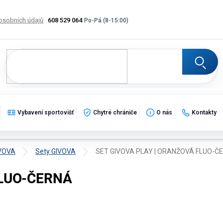
osobních údajů
608 529 064
Výměna, vrácení a reklamace zboží
Katalogy
Potisk
Vybavení sportovišť
Chytré chrániče
O nás
Kontakty
IVOVA
Sety GIVOVA
SET GIVOVA PLAY | ORANŽOVÁ FLUO-Č
FLUO-ČERNÁ