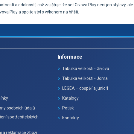
stí a odolností, což zajišťuje, že set Givova Play není jen stylový, ale
ova Play a spojte styl s výkonem na hřišti.
Informace
Tabulka velikosti - Givova
Tabulka velikosti - Joma
LEGEA – dospělí a junioři
ínky
Katalogy
ny osobních údajů
Potisk
ení spotřebitelských
Kontakty
í a reklamace zboží