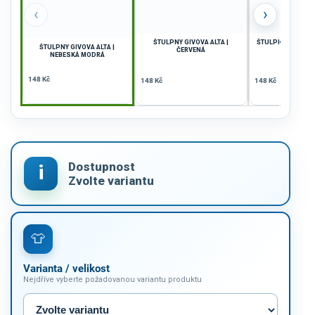
‹
›
ŠTULPNY GIVOVA ALTA |
ŠTULPNY GIVOVA A
ŠTULPNY GIVOVA ALTA |
ČERVENÁ
FLUO
NEBESKÁ MODRÁ
148 Kč
148 Kč
148 Kč
Varianta / velikost
Nejdříve vyberte požadovanou variantu produktu