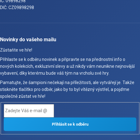
IČ: 09898298
DIČ: CZ09898298
Novinky do vašeho mailu
Zůstaňte ve hře!
Přihlaste se k odběru novinek a připravte se na přednostní info o
nových kolekcích, exkluzivní slevy a už nikdy vám neunikne nejnovější
vybavení, díky kterému bude váš tým na vrcholu své hry.
Pamatujte, že šampioni nečekají na příležitosti, ale vytvářejí je. Takže
stiskněte tlačítko pro odběr, jako by to byl vítězný výstřel, a pojďme
společně zůstat ve hře!