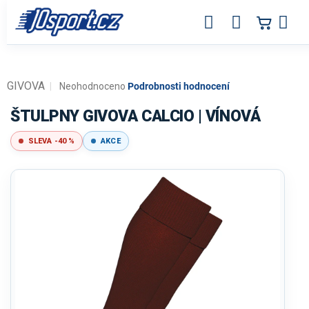
Přejít
na
obsah
GIVOVA
Průměrné
Neohodnoceno
Podrobnosti hodnocení
hodnocení
produktu
ŠTULPNY GIVOVA CALCIO | VÍNOVÁ
je
0,0
SLEVA -40 %
AKCE
z
5
hvězdiček.