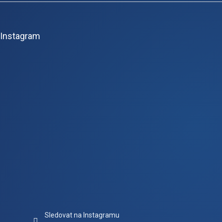
á
p
Instagram
a
t
í
Sledovat na Instagramu