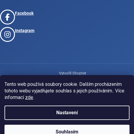
Facebook
Instagram
Vytvořil Shoptet
Tento web používá soubory cookie. Dalším procházením
tohoto webu vyjadřujete souhlas s jejich používáním.. Více
Copyright 2026
www.josport.cz
. Všechna práva vyhrazena.
informací
zde
.
Nastavení
Souhlasím
KLUBOVÁ NABÍDKA