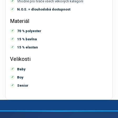
Vhodné pro hráče všech věkových kategorií
N.O.S. = dlouhodobá dostupnost
Materiál
70 % polyester
15 % bavlna
15 % elastan
Velikosti
Baby
Boy
Senior
Z