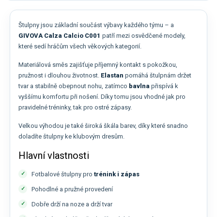
Štulpny jsou základní součást výbavy každého týmu – a
GIVOVA Calza Calcio C001
patří mezi osvědčené modely,
které sedí hráčům všech věkových kategorií.
Materiálová směs zajišťuje příjemný kontakt s pokožkou,
pružnost i dlouhou životnost.
Elastan
pomáhá štulpnám držet
tvar a stabilně obepnout nohu, zatímco
bavlna
přispívá k
vyššímu komfortu při nošení. Díky tomu jsou vhodné jak pro
pravidelné tréninky, tak pro ostré zápasy.
Velkou výhodou je také široká škála barev, díky které snadno
doladíte štulpny ke klubovým dresům.
Hlavní vlastnosti
Fotbalové štulpny pro
trénink i zápas
Pohodlné a pružné provedení
Dobře drží na noze a drží tvar