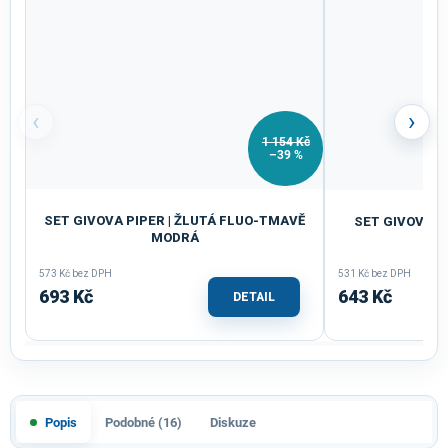
‹
›
1 154 Kč
–39 %
SET GIVOVA PIPER | ŽLUTÁ FLUO-TMAVĚ
SET GIVOVA P
MODRÁ
ORA
573 Kč bez DPH
531 Kč bez DPH
693 Kč
643 Kč
DETAIL
Popis
Podobné (16)
Diskuze